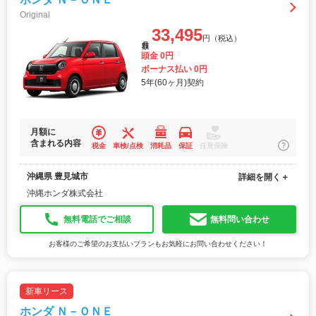
Original
33,495
円（税込）
月額
頭金 0円
ボーナス払い 0円
5年(60ヶ月)契約
月額に
含まれる内容
税金
車検/点検
消耗品
保証
任意保険
沖縄県 豊見城市
詳細を開く＋
沖縄ホンダ株式会社
無料電話でご相談
無料問い合わせ
お客様のご希望のお支払いプランもお気軽にお問い合わせください！
新車リース
ホンダ Ｎ－ＯＮＥ