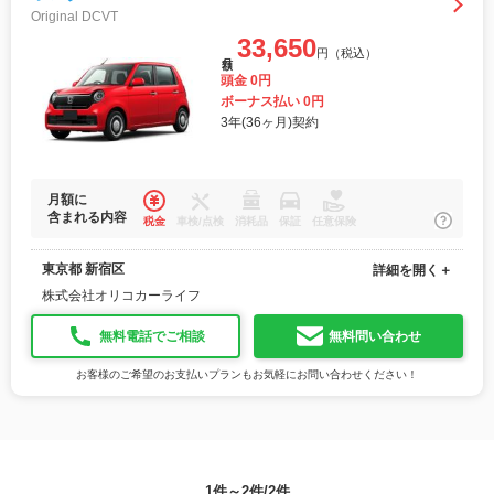
Original DCVT
33,650
円（税込）
月額
頭金 0円
ボーナス払い 0円
3年(36ヶ月)契約
月額に
含まれる内容
税金
車検/点検
消耗品
保証
任意保険
東京都 新宿区
詳細を開く＋
株式会社オリコカーライフ
無料電話でご相談
無料問い合わせ
お客様のご希望のお支払いプランもお気軽にお問い合わせください！
1件～2件/2件