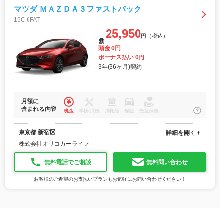
マツダ ＭＡＺＤＡ３ファストバック
15C 6FAT
25,950
円（税込）
月額
頭金 0円
ボーナス払い 0円
3年(36ヶ月)契約
月額に
含まれる内容
税金
車検/点検
消耗品
保証
任意保険
東京都 新宿区
詳細を開く＋
株式会社オリコカーライフ
無料電話でご相談
無料問い合わせ
お客様のご希望のお支払いプランもお気軽にお問い合わせください！