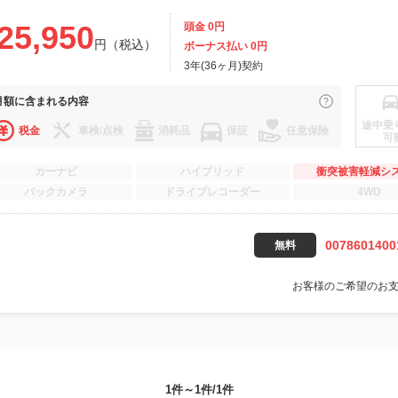
25,950
頭金 0円
円（税込）
ボーナス払い 0円
3年(36ヶ月)契約
月額に
含まれる内容
途中乗
税金
車検/点検
消耗品
保証
任意保険
可
カーナビ
ハイブリッド
衝突被害軽減シ
バックカメラ
ドライブレコーダー
4WD
0078601400
無料
お客様のご希望のお
1件～1件/1件