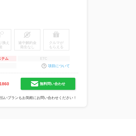
り換え
途中解約金
クルマが
能
発生なし
もらえる
ステム
ETC
項目について
1860
無料問い合わせ
支払いプランもお気軽にお問い合わせください！