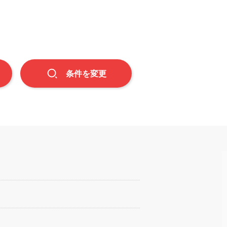
条件
を
変更