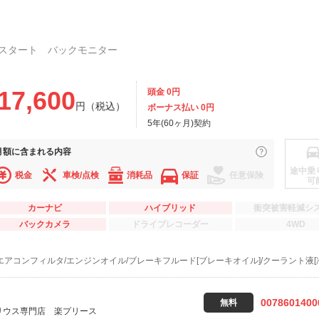
スタート バックモニター
17,600
頭金 0円
円（税込）
ボーナス払い 0円
5年(60ヶ月)契約
月額に
含まれる内容
途中乗
税金
車検/点検
消耗品
保証
任意保険
可
カーナビ
ハイブリッド
衝突被害軽減シ
バックカメラ
ドライブレコーダー
4WD
エアコンフィルタ/エンジンオイル/ブレーキフルード[ブレーキオイル]/クーラント液[
0078601400
無料
リウス専門店 楽プリース