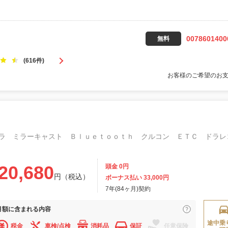
0078601400
無料
(616件)
お客様のご希望のお
20,680
頭金 0円
円（税込）
ボーナス払い 33,000円
7年(84ヶ月)契約
月額に
含まれる内容
途中乗
税金
車検/点検
消耗品
保証
任意保険