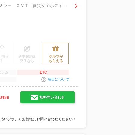
Ｇ ＥＴＣ バックカメラ ナビ アルミホイール オートライト スマートキー 電動格納ミラー ＣＶＴ 衝突安全ボディ ＡＢＳ ＥＳＣ エアコン
り換え
途中解約金
クルマが
能
発生なし
もらえる
ステム
ETC
項目について
0486
無料問い合わせ
支払いプランもお気軽にお問い合わせください！