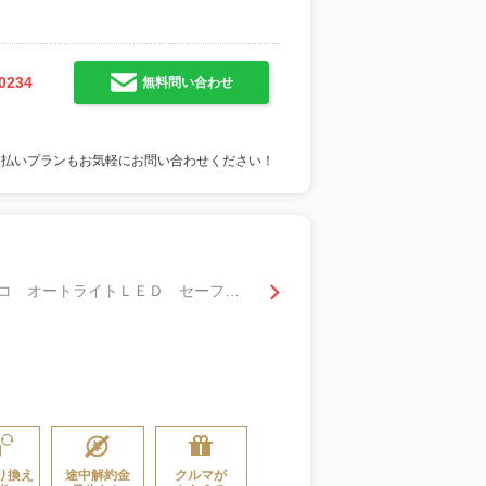
0234
無料問い合わせ
支払いプランもお気軽にお問い合わせください！
Ｇ ナビ 全周囲カメラ ミラーキャスト Ｂｌｕｅｔｏｏｔｈ クルコン ＥＴＣ ドラレコ オートライトＬＥＤ セーフティーセンス クリアランスソナー
り換え
途中解約金
クルマが