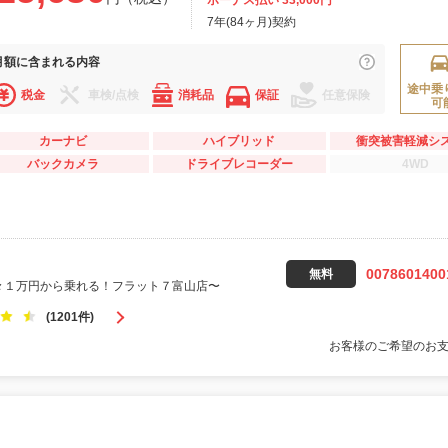
ボーナス払い 33,000円
7年(84ヶ月)契約
月額に
含まれる内容
途中乗
税金
車検/点検
消耗品
保証
任意保険
可
カーナビ
ハイブリッド
衝突被害軽減シ
バックカメラ
ドライブレコーダー
4WD
0078601400
無料
々１万円から乗れる！フラット７富山店〜
(1201件)
お客様のご希望のお