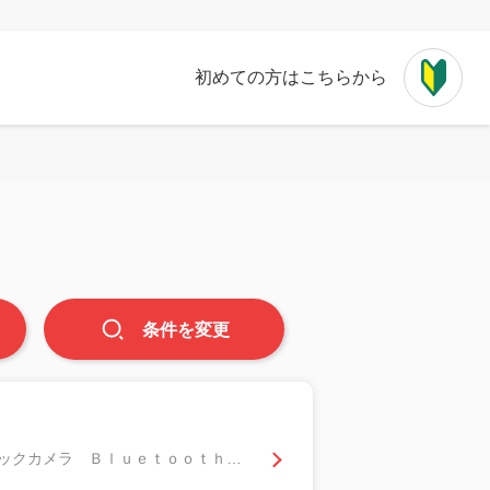
初めての方はこちらから
条件
を
変更
Ｇ ＥＴＣ ７インチナビ デジタルインナーミラー スマートキー プッシュスタート バックカメラ Ｂｌｕｅｔｏｏｔｈ接続 ＣＤ、ＤＶＤ