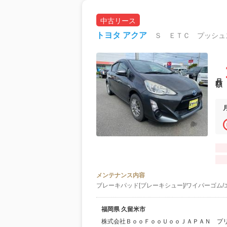
中古リース
トヨタ アクア
Ｓ ＥＴＣ プッシュ
月額
メンテナンス内容
ブレーキパッド[ブレーキシュー]/ワイパーゴム/
福岡県 久留米市
株式会社ＢｏｏＦｏｏＵｏｏＪＡＰＡＮ プ