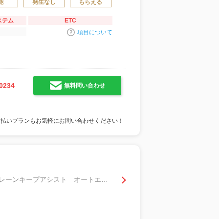
能
発生なし
もらえる
ステム
ETC
項目について
0234
無料問い合わせ
支払いプランもお気軽にお問い合わせください！
クロスオーバー 純正フルセグＳＤナビ 全方位カメラ スマートキー 衝突軽減ブレーキ レーンキープアシスト オートエアコン シートヒーター ハーフレザーシート ステアリングスイッチ 純正ＡＷ ドラレコ前後 ＥＴＣ