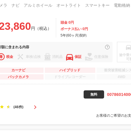
23,860
頭金 0円
円（税込）
ボーナス払い 0円
5年(60ヶ月)契約
月額に
含まれる内容
途中乗
税金
車検/点検
消耗品
保証
任意保険
可
カーナビ
ハイブリッド
衝突被害軽減シ
バックカメラ
ドライブレコーダー
4WD
0078601400
無料
(46件)
お客様のご希望のお