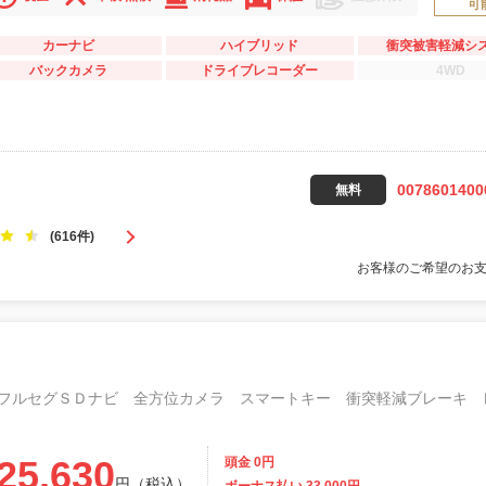
可
カーナビ
ハイブリッド
衝突被害軽減シ
バックカメラ
ドライブレコーダー
4WD
0078601400
無料
(616件)
お客様のご希望のお
25,630
頭金 0円
円（税込）