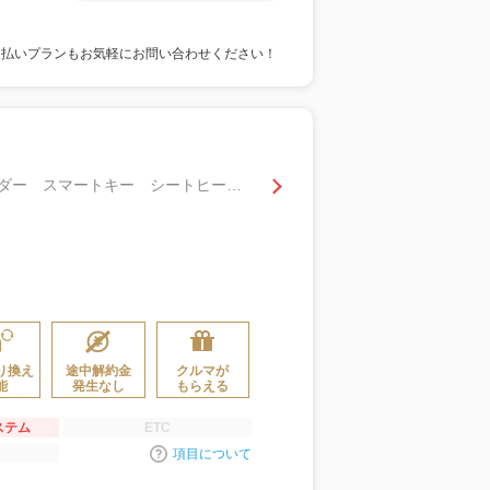
支払いプランもお気軽にお問い合わせください！
Ｓ ナビ バックカメラ フルセグＴＶ ＤＶＤ再生 Ｂｌｕｅｔｏｏｔｈ ドライブレコーダー スマートキー シートヒーター セーフティセンス オートライトＬＥＤ オートマチックハイビーム
り換え
途中解約金
クルマが
能
発生なし
もらえる
ステム
ETC
項目について