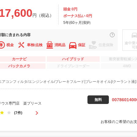
17,600
頭金 0円
円（税込）
ボーナス払い 0円
5年(60ヶ月)契約
月額に
含まれる内容
途中乗
税金
車検/点検
消耗品
保証
任意保険
可
カーナビ
ハイブリッド
衝突被害軽減シ
バックカメラ
ドライブレコーダー
4WD
エアコンフィルタ/エンジンオイル/ブレーキフルード[ブレーキオイル]/クーラント液[
0078601400
無料
リウス専門店 楽プリース
(7件)
お客様のご希望のお