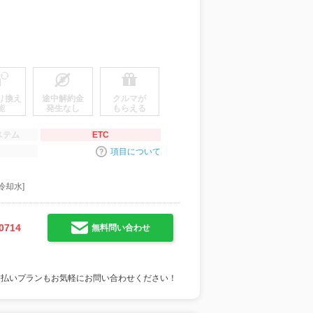
り換え
途中解約金
クルマが
能
発生なし
もらえる
ステム
ETC
項目について
冷却水]
0714
無料問い合わせ
支払いプランもお気軽にお問い合わせください！