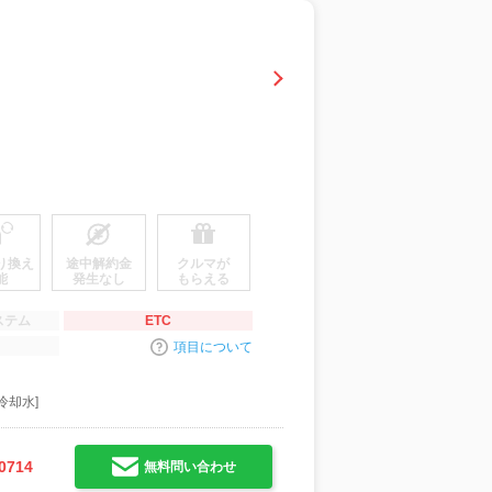
り換え
途中解約金
クルマが
能
発生なし
もらえる
ステム
ETC
項目について
冷却水]
0714
無料問い合わせ