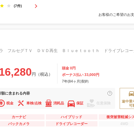
(7件)
お客様のご希望のお
16,280
頭金 0円
円（税込）
ボーナス払い 33,000円
7年(84ヶ月)契約
月額に
含まれる内容
途中乗
税金
車検/点検
消耗品
保証
任意保険
可
カーナビ
ハイブリッド
衝突被害軽減シ
バックカメラ
ドライブレコーダー
4WD