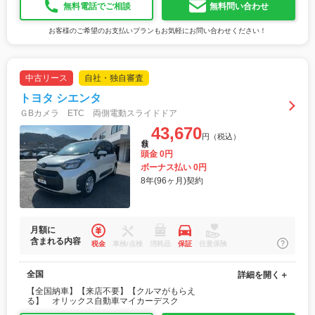
無料電話でご相談
無料問い合わせ
お客様のご希望のお支払いプランもお気軽にお問い合わせください！
中古リース
自社・独自審査
トヨタ シエンタ
ＧBカメラ ETC 両側電動スライドドア
43,670
円（税込）
月額
頭金 0円
ボーナス払い 0円
8年(96ヶ月)契約
月額に
含まれる内容
税金
車検/点検
消耗品
保証
任意保険
全国
詳細を開く＋
【全国納車】【来店不要】【クルマがもらえ
る】 オリックス自動車マイカーデスク