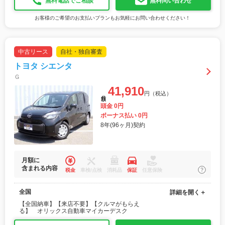
無料電話でご相談
無料問い合わせ
お客様のご希望のお支払いプランもお気軽にお問い合わせください！
中古リース
自社・独自審査
トヨタ シエンタ
Ｇ
41,910
円（税込）
月額
頭金 0円
ボーナス払い 0円
8年(96ヶ月)契約
月額に
含まれる内容
税金
車検/点検
消耗品
保証
任意保険
全国
詳細を開く＋
【全国納車】【来店不要】【クルマがもらえ
る】 オリックス自動車マイカーデスク