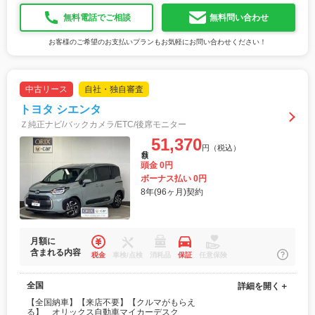
無料電話でご相談
無料問い合わせ
お客様のご希望のお支払いプランもお気軽にお問い合わせください！
中古リース
自社・独自審査
トヨタ シエンタ
Ｚ純正ナビ/バックカメラ/ETC/後席モニター
51,370
円（税込）
月額
頭金 0円
ボーナス払い 0円
8年(96ヶ月)契約
月額に
含まれる内容
税金
車検/点検
消耗品
保証
任意保険
全国
詳細を開く＋
【全国納車】【来店不要】【クルマがもらえ
る】 オリックス自動車マイカーデスク