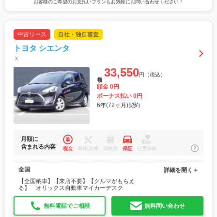
お客様のご希望のお支払いプランもお気軽にお問い合わせください！
中古リース
自社・独自審査
トヨタ シエンタ
Ｘ
33,550
円（税込）
月額
頭金 0円
ボーナス払い 0円
6年(72ヶ月)契約
月額に
含まれる内容
税金
車検/点検
消耗品
保証
任意保険
全国
詳細を開く＋
【全国納車】【来店不要】【クルマがもらえ
る】 オリックス自動車マイカーデスク
無料電話でご相談
無料問い合わせ