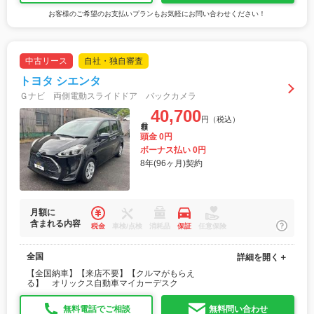
お客様のご希望のお支払いプランもお気軽にお問い合わせください！
中古リース
自社・独自審査
トヨタ シエンタ
Ｇナビ 両側電動スライドドア バックカメラ
40,700
円（税込）
月額
頭金 0円
ボーナス払い 0円
8年(96ヶ月)契約
月額に
含まれる内容
税金
車検/点検
消耗品
保証
任意保険
全国
詳細を開く＋
【全国納車】【来店不要】【クルマがもらえ
る】 オリックス自動車マイカーデスク
無料電話でご相談
無料問い合わせ