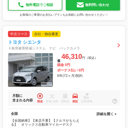
無料電話でご相談
無料問い合わせ
お客様のご希望のお支払いプランもお気軽にお問い合わせください！
中古リース
自社・独自審査
トヨタ シエンタ
Ｘ衝突被害軽減システム ナビ バックカメラ
46,310
円（税込）
月額
頭金 0円
ボーナス払い 0円
6年(72ヶ月)契約
月額に
含まれる内容
税金
車検/点検
消耗品
保証
任意保険
全国
詳細を開く＋
【全国納車】【来店不要】【クルマがもらえ
る】 オリックス自動車マイカーデスク