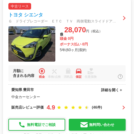
中古リース
トヨタ シエンタ
Ｇ ドライブレコーダー ＥＴＣ ＴＶ 両側電動スライドドア スマートキー 電動格納ミラー シートヒーター ３列シート ＣＶＴ アルミホイール ＣＤ ミュージックプレイヤー接続可 Ｂｌｕｅｔｏｏｔｈ
28,070
円（税込）
月額
頭金 0円
ボーナス払い 0円
5年(60ヶ月)契約
月額に
含まれる内容
税金
車検/点検
消耗品
保証
任意保険
愛知県 豊田市
詳細を開く＋
中金カーセンター
4.9
販売店レビュー評価
(46件)
無料電話でご相談
無料問い合わせ