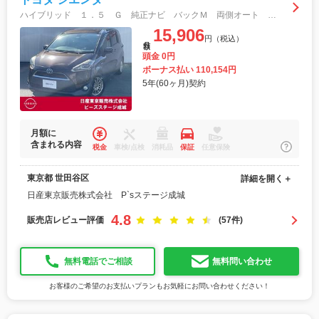
ハイブリッド １．５ Ｇ 純正ナビ バックＭ 両側オート ３列６人乗り 衝突回避 シートヒータ 両側自動ドア 記録簿あり スマキ 地デジフルセグＴＶ バックモニタ ＬＥＤライト ナビテレビ アルミホイール ドラレコ付 ＰＳ
15,906
円（税込）
月額
頭金 0円
ボーナス払い 110,154円
5年(60ヶ月)契約
月額に
含まれる内容
税金
車検/点検
消耗品
保証
任意保険
東京都 世田谷区
詳細を開く＋
日産東京販売株式会社 P`sステージ成城
4.8
販売店レビュー評価
(57件)
無料電話でご相談
無料問い合わせ
お客様のご希望のお支払いプランもお気軽にお問い合わせください！