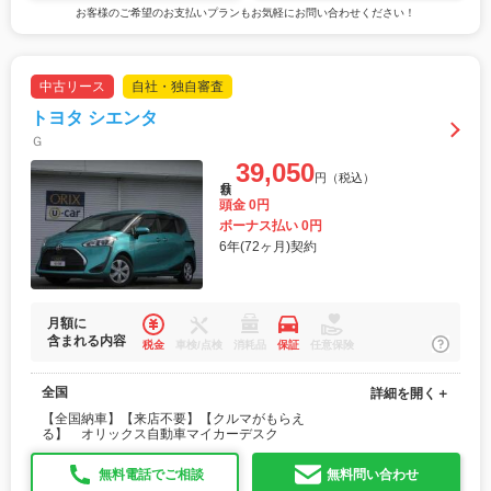
お客様のご希望のお支払いプランもお気軽にお問い合わせください！
中古リース
自社・独自審査
トヨタ シエンタ
Ｇ
39,050
円（税込）
月額
頭金 0円
ボーナス払い 0円
6年(72ヶ月)契約
月額に
含まれる内容
税金
車検/点検
消耗品
保証
任意保険
全国
詳細を開く＋
【全国納車】【来店不要】【クルマがもらえ
る】 オリックス自動車マイカーデスク
無料電話でご相談
無料問い合わせ