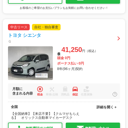
お客様のご希望のお支払いプランもお気軽にお問い合わせください！
中古リース
自社・独自審査
トヨタ シエンタ
Ｇ
41,250
円（税込）
月額
頭金 0円
ボーナス払い 0円
8年(96ヶ月)契約
月額に
含まれる内容
税金
車検/点検
消耗品
保証
任意保険
全国
詳細を開く＋
【全国納車】【来店不要】【クルマがもらえ
る】 オリックス自動車マイカーデスク