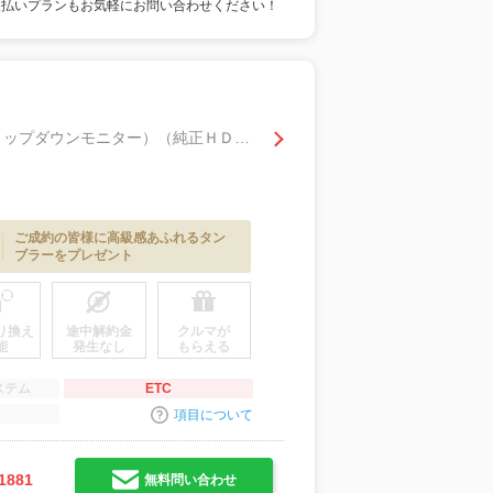
支払いプランもお気軽にお問い合わせください！
２４０Ｓ プライムセレクションＩＩ （禁煙車）（両側パワースライド）（純正フリップダウンモニター）（純正ＨＤＤナビ）（バックカメラ）（ビルトインＥＴＣ）（電動リアゲート）（スマートキー＆プッシュスタート）（フォグ）（純正１８インチＡＷ）
ご成約の皆様に高級感あふれるタン
ブラーをプレゼント
り換え
途中解約金
クルマが
能
発生なし
もらえる
ステム
ETC
項目について
1881
無料問い合わせ