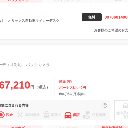
バックカメラ
ドライブレコーダー
4WD
0078601400
無料
る】 オリックス自動車マイカーデスク
お客様のご希望のお
ーディオ対応 バックカメラ
67,210
頭金 0円
円（税込）
ボーナス払い 0円
8年(96ヶ月)契約
月額に
含まれる内容
途中乗
税金
車検/点検
消耗品
保証
任意保険
可