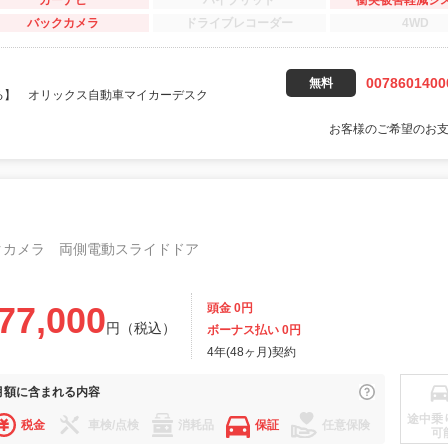
カーナビ
ハイブリッド
衝突被害軽減シ
バックカメラ
ドライブレコーダー
4WD
0078601400
無料
る】 オリックス自動車マイカーデスク
お客様のご希望のお
クカメラ 両側電動スライドドア
77,000
頭金 0円
円（税込）
ボーナス払い 0円
4年(48ヶ月)契約
月額に
含まれる内容
途中乗
税金
車検/点検
消耗品
保証
任意保険
可