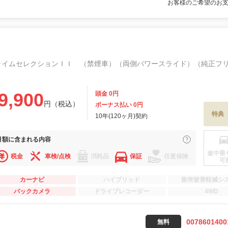
お客様のご希望のお
9,900
頭金 0円
円（税込）
ボーナス払い 0円
特典
10年(120ヶ月)契約
月額に
含まれる内容
途中乗
税金
車検/点検
消耗品
保証
任意保険
可
カーナビ
ハイブリッド
衝突被害軽減シ
バックカメラ
ドライブレコーダー
4WD
0078601400
無料