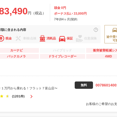
83,490
頭金 0円
円（税込）
ボーナス払い 33,000円
7年(84ヶ月)契約
月額に
含まれる内容
途中乗
税金
車検/点検
消耗品
保証
任意保険
可
カーナビ
ハイブリッド
衝突被害軽減シ
バックカメラ
ドライブレコーダー
4WD
0078601400
無料
々１万円から乗れる！フラット７富山店〜
(1201件)
お客様のご希望のお