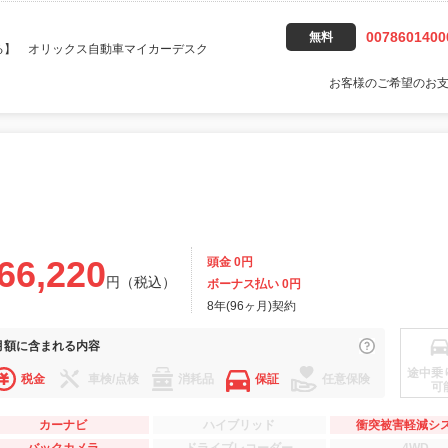
0078601400
無料
る】 オリックス自動車マイカーデスク
お客様のご希望のお
66,220
頭金 0円
円（税込）
ボーナス払い 0円
8年(96ヶ月)契約
月額に
含まれる内容
途中乗
税金
車検/点検
消耗品
保証
任意保険
可
カーナビ
ハイブリッド
衝突被害軽減シ