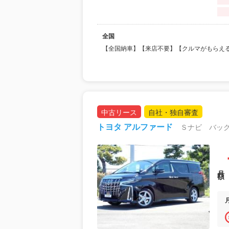
全国
【全国納車】【来店不要】【クルマがもらえ
中古リース
自社・独自審査
トヨタ アルファード
Ｓナビ バッ
月額