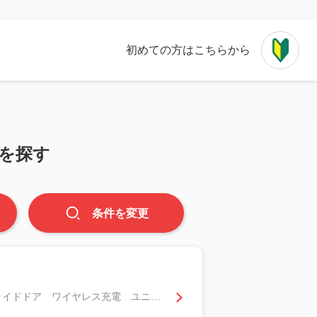
初めての方はこちらから
を探す
条件
を
変更
Ｚ 純正１４インチＤＡ パノラミックビュー モデリスタフルエアロ 両側電動スライドドア ワイヤレス充電 ユニバーサルステップ ＢＳＭ パワーシート 電動オットマンシート シートヒーター＆エアコン 社外ＡＷ