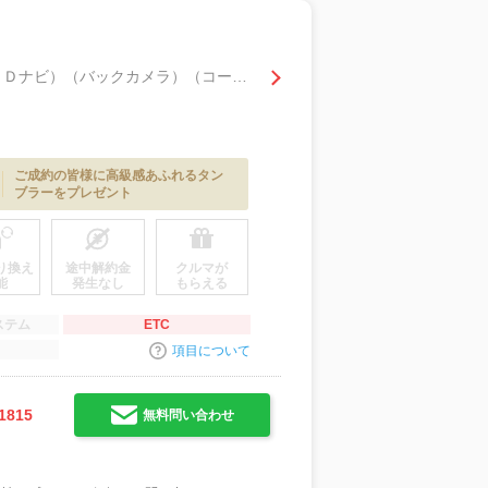
２４０Ｓ （禁煙車）（フリップダウンモニター）（両側パワースライドドア）（ＨＤＤナビ）（バックカメラ）（コーナーセンサー）（ＨＩＤヘッド）（オットマン）（スマートキー）（ＥＴＣ）（純正１７インチＡＷ）
ご成約の皆様に高級感あふれるタン
ブラーをプレゼント
り換え
途中解約金
クルマが
能
発生なし
もらえる
ステム
ETC
項目について
1815
無料問い合わせ