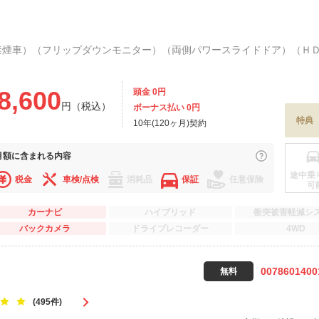
8,600
頭金 0円
円（税込）
ボーナス払い 0円
特典
10年(120ヶ月)契約
月額に
含まれる内容
途中乗
税金
車検/点検
消耗品
保証
任意保険
可
カーナビ
ハイブリッド
衝突被害軽減シ
バックカメラ
ドライブレコーダー
4WD
0078601400
無料
(495件)