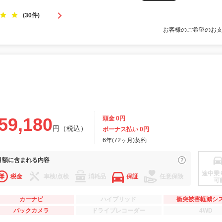
(30件)
お客様のご希望のお
59,180
頭金 0円
円（税込）
ボーナス払い 0円
6年(72ヶ月)契約
月額に
含まれる内容
途中乗
税金
車検/点検
消耗品
保証
任意保険
可
カーナビ
ハイブリッド
衝突被害軽減シ
バックカメラ
ドライブレコーダー
4WD