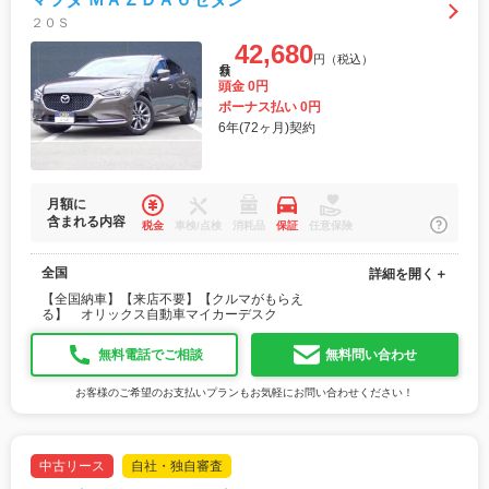
２０Ｓ
42,680
円（税込）
月額
頭金 0円
ボーナス払い 0円
6年(72ヶ月)契約
月額に
含まれる内容
税金
車検/点検
消耗品
保証
任意保険
全国
詳細を開く＋
【全国納車】【来店不要】【クルマがもらえ
る】 オリックス自動車マイカーデスク
無料電話でご相談
無料問い合わせ
お客様のご希望のお支払いプランもお気軽にお問い合わせください！
中古リース
自社・独自審査