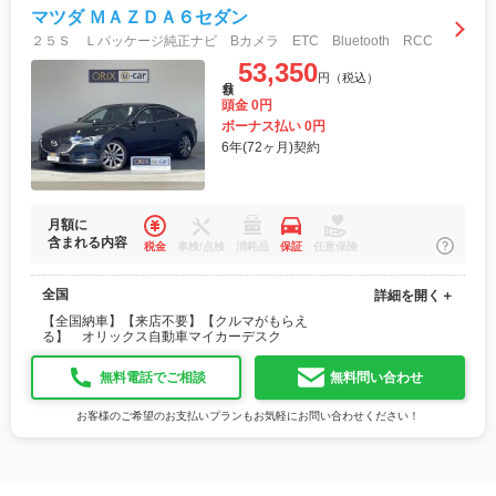
マツダ ＭＡＺＤＡ６セダン
２５Ｓ Ｌパッケージ純正ナビ Bカメラ ETC Bluetooth RCC
53,350
円（税込）
月額
頭金 0円
ボーナス払い 0円
6年(72ヶ月)契約
月額に
含まれる内容
税金
車検/点検
消耗品
保証
任意保険
全国
詳細を開く＋
【全国納車】【来店不要】【クルマがもらえ
る】 オリックス自動車マイカーデスク
無料電話でご相談
無料問い合わせ
お客様のご希望のお支払いプランもお気軽にお問い合わせください！