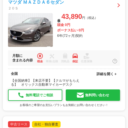
マツダ ＭＡＺＤＡ６セダン
２０Ｓ
43,890
円（税込）
月額
頭金 0円
ボーナス払い 0円
6年(72ヶ月)契約
月額に
含まれる内容
税金
車検/点検
消耗品
保証
任意保険
全国
詳細を開く＋
【全国納車】【来店不要】【クルマがもらえ
る】 オリックス自動車マイカーデスク
無料電話でご相談
無料問い合わせ
お客様のご希望のお支払いプランもお気軽にお問い合わせください！
中古リース
自社・独自審査