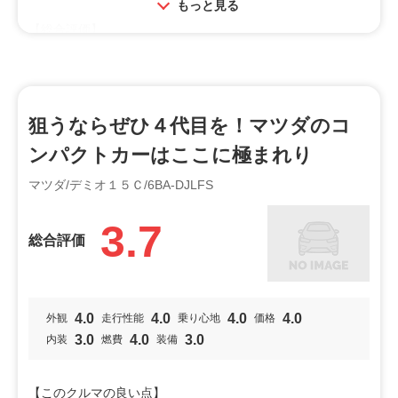
もっと見る
【総合評価】
スカイアクティブドライブがデミオ向けの物がまだ開発され
ておらず、既存モデルのアイシン製ＣＶＴを採用。やはり従
来のＣＶＴは高速性能が悪く、高速ではやはり燃費は速度が
高くなるほど数値が落ちる。１２０キロ区間ではリッター２
狙うならぜひ４代目を！マツダのコ
０切った。高速ではやはりスカイアクティブドライブ搭載車
ンパクトカーはここに極まれり
のほうがいい数値が出る。４代目デミオ１．３で２４〜２５
キロ走った。
マツダ/デミオ１５Ｃ/6BA-DJLFS
また４−２−１エキゾーストは既存の車体には収まらず４−１
排気となってること、燃費のために柔らかいバルブ・スプリ
3.7
ングとしたためレブリミットが低いためパワー・トルクが犠
総合評価
牲となっている。そのため高速ではやはり旧来のＣＶＴと相
まって燃費が伸びないし、登坂でのパワー不足を感じる。
投稿者：マサキ29
投稿日：2024年02月18日
4.0
4.0
4.0
4.0
外観
走行性能
乗り心地
価格
3.0
4.0
3.0
内装
燃費
装備
利用シーン
業務用
通勤通学
買物
【このクルマの良い点】