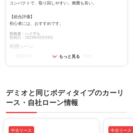
コンパクトで、取り回しやすい。燃費も良い。
【総合評価】
初心者には、おすすめです。
投稿者：ハイデル
投稿日：2023年03月03日
利用シーン
通勤通学
趣味
買物
もっと見る
オススメ
走り好き
ファミリー
若者
デミオと同じボディタイプのカーリ
特徴
ース・自社ローン情報
カッコいい
小回り
荷室
乗降
操作性
安定性
加速
燃費
中古リース
中古リース