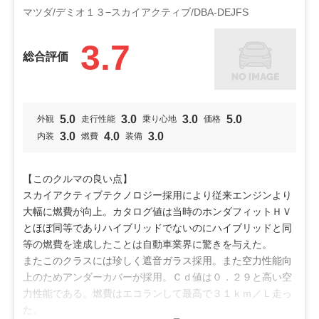
マツダ/デミオ１３−スカイアクティブ/DBA-DEJFS
3.7
総合評価
5.0
3.0
3.0
5.0
外観
走行性能
乗り心地
価格
3.0
4.0
3.0
内装
燃費
装備
【このクルマの良い点】
スカイアクティブテクノロジー採用により従来エンジンより
大幅に燃費が向上。カタログ値は当時のホンダフィットＨＶ
とほぼ同等でありハイブリッドでないのにハイブリッドと同
等の燃費を達成したことは自動車業界に驚きを与えた。
またこのクラスには珍しく遮音ガラス採用。また空力性能向
上のためアンダーカバーが採用。Ｃｄ値は０．２９と高い空
力性能である。燃費はエコランして最高で３１ｋｍ／Ｌ走っ
た。