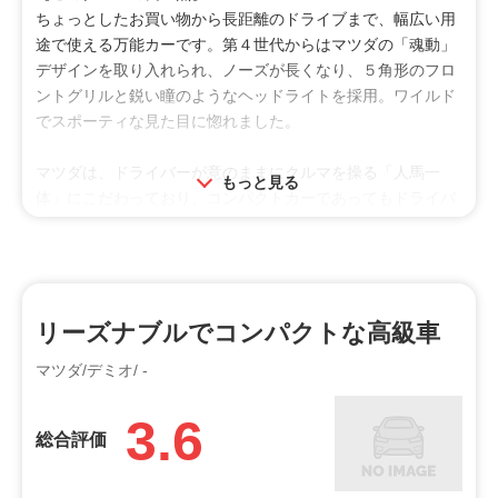
ちょっとしたお買い物から長距離のドライブまで、幅広い用
オススメ
途で使える万能カーです。第４世代からはマツダの「魂動」
走り好き
ビギナー
シニア
デザインを取り入れられ、ノーズが長くなり、５角形のフロ
ントグリルと鋭い瞳のようなヘッドライトを採用。ワイルド
特徴
でスポーティな見た目に惚れました。
小回り
静粛性
操作性
マツダは、ドライバーが意のままにクルマを操る「人馬一
もっと見る
安定性
燃費
体」にこだわっており、コンパクトカーであってもドライバ
ー中心の設計です。足が離れにくいオルガン式アクセルペダ
ルや、走行情報などを集約するヘッズアップコクピット、上
級モデルと同じサイズの広いシートなど、座った瞬間から何
もかもがフィットします。
リーズナブルでコンパクトな高級車
エンジンは１４９６ｃｃ 水冷直列４気筒ＤＯＨＣ１６バル
マツダ/デミオ/ -
ブを搭載。数字だけ見ると排気量に不安を感じるかもしれま
せんが、１０５０ｋｇと軽量、かつ低速から高速までトルク
3.6
がしっかり効くので、高速道路でも車体を力強く押し出すよ
総合評価
うな加速を見せます。ハンドルまわりの挙動もキビキビして
おり、高速でのコーナリングでもしっかりノーズから入って