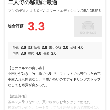
二人での移動に最適
たい方に向いている車です。
ビギナー
走り好き
若者
マツダ/デミオ１３Ｃ−Ｖ スマートエディション/DBA-DE3FS
投稿者：龍之介466
投稿日：2023年08月31日
特徴
3.3
利用シーン
小回り
加速
燃費
総合評価
通勤通学
ドライブ
買物
オススメ
3.0
3.0
3.0
4.0
外観
走行性能
乗り心地
価格
ビギナー
ファミリー
3.0
4.0
3.0
内装
燃費
装備
特徴
【このクルマの良い点】
カッコいい
安定性
燃費
小回りが効き、狭い道でも楽で、フィットでも苦労した自宅
車庫入れも問題なし。車重が軽いのでアイドリングストップ
なしでも燃費が良かった。
【総合評価】
基本２人乗りなので、買い物からお出かけまで使えた
後席が狭いのと、シート倒しても段差があるので積載性はい