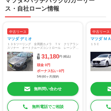
マツダ×ハッチバックのカーリー
ス・自社ローン情報
中古リース
中古リース
マツダ デミオ
マツダ Ｍ
１３Ｓツーリング 全周囲カメラ ＴＶ クリアラン
１５Ｃ
スソナー オートクルーズコントロール レーンアシ
スト 衝突被害軽減システム アルミホイール ＬＥ
31,180
月
Ｄヘッドランプ スマートキー アイドリングストッ
円 (税込)
額
プ 電動格納ミラー
頭金 0円
ボーナス払い 0円
5年(60ヶ月)契約
無料問い合わせ
無料電話でご相談