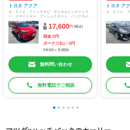
トヨタ アクア
トヨタ ア
Ｇ ＥＴＣ ７インチナビ デジタルインナーミラ
Ｓ ＥＴＣ 
ー スマートキー プッシュスタート バックカメ
ラ Ｂｌｕｅｔｏｏｔｈ接続 ＣＤ、ＤＶＤ
17,600
月
円 (税込)
額
頭金 0円
ボーナス払い 0円
5年(60ヶ月)契約
無料問い合わせ
無料電話でご相談