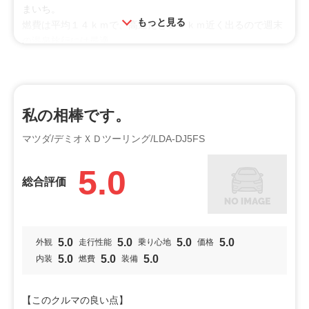
まいち。
もっと見る
燃費は平均１４ｋｍで、高速だと２０ｋｍ近く出るので週末
の温泉旅行には最適。
地元の道が狭いので小回りと視界の良さは助けられた。
ドリンクホルダーがセンターだけだったり、後席はドアポケ
ットもないなど収納面はいまいち。
代車で４ＡＴのデミオも運転したが、ＣＶＴの方がいい。
私の相棒です。
投稿者：yukatch
投稿日：2023年07月15日
マツダ/デミオＸＤツーリング/LDA-DJ5FS
利用シーン
5.0
レジャー
買物
総合評価
オススメ
ビギナー
5.0
5.0
5.0
5.0
外観
走行性能
乗り心地
価格
5.0
5.0
5.0
内装
燃費
装備
特徴
小回り
燃費
【このクルマの良い点】