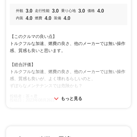
スムーズにクリア。純正サスが固めなのも操縦安定性を高め
ていると思います。
3.0
3.0
3.0
4.0
外観
走行性能
乗り心地
価格
4.0
4.0
4.0
内装
燃費
装備
【総合評価】
コンパクトカーですが、ラゲッジスペースもそこそこ広めで
【このクルマの良い点】
す。リアシートをフラットに倒せるので、２人分のキャンプ
トルクフルな加速、燃費の良さ、他のメーカーでは無い操作
ギアも積めました。さすがに４人＋荷物は厳しいですが。う
感、質感も良いと思います。
ちは３人家族でまだ子どもが小さいため、今のところは荷物
を乗せきれています。インテリアはシンプルイズベストとい
【総合評価】
った感じです。必要最低限といった感じで収納も少な目で、
トルクフルな加速、燃費の良さ、他のメーカーでは無い操作
高級感を狙った内装ではありません。その分、自分たちでカ
感、質感も良いが、よく壊れるらしいのと、
スタマイズする楽しみもありますよ。
ずぼらなメンテナンスでは危険かも？
ガソリンエンジンですが、燃費効率の良さに驚きました。大
投稿者：茶々君
もっと見る
体１８〜２０ｋｍ／Ｌをマークし、エアコン無しの高速巡行
投稿日：2023年08月26日
で２４ｋｍ／Ｌを叩き出したことも。３代目よりも排気量が
利用シーン
大きくなったにも関わらず、３代目よりも燃費性能が向上し
通勤通学
ドライブ
ているのはさすがマツダとしか言えません。
オススメ
ファミリーというよりも、１〜２人乗りで好きなように走り