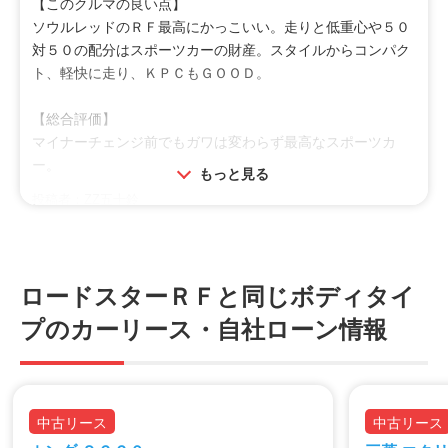
【このクルマの良い点】
ソウルレッドのＲＦ最高にかっこいい。走りと低重心や５０
対５０の配分はスポーツカーの財産。スタイルからコンパク
ト、軽快に走り、ＫＰＣもＧＯＯＤ。
【総合評価】
マイナーチェンジ前でもガワは変わらず最高なスポーツカ
ー。
もっと見る
投稿者：ZZ五十鈴
投稿日：2023年08月19日
利用シーン
ドライブ
趣味
買物
ロードスターＲＦと同じボディタイ
オススメ
プのカーリース・自社ローン情報
走り好き
男性向け
女性向け
特徴
中古リース
中古リース
落ち着き
カッコいい
小回り