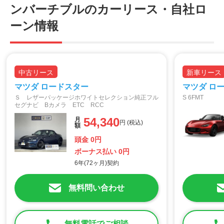
ンバーチブルのカーリース・自社ロ
ーン情報
中古リース
新車リース
マツダ ロードスター
マツダ ロ
Ｓ レザーパッケージホワイトセレクション純正フル
S 6FMT
セグナビ Bカメラ ETC RCC
54,340
月
円 (税込)
額
頭金 0円
ボーナス払い 0円
6年(72ヶ月)契約
無料問い合わせ
無料電話でご相談