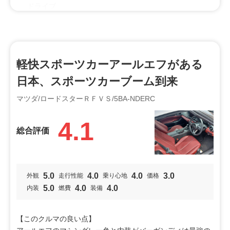
ドライブ
オススメ
走り好き
シニア
軽快スポーツカーアールエフがある
特徴
日本、スポーツカーブーム到来
カッコいい
操作性
マツダ/ロードスターＲＦＶＳ/5BA-NDERC
4.1
総合評価
5.0
4.0
4.0
3.0
外観
走行性能
乗り心地
価格
5.0
4.0
4.0
内装
燃費
装備
【このクルマの良い点】