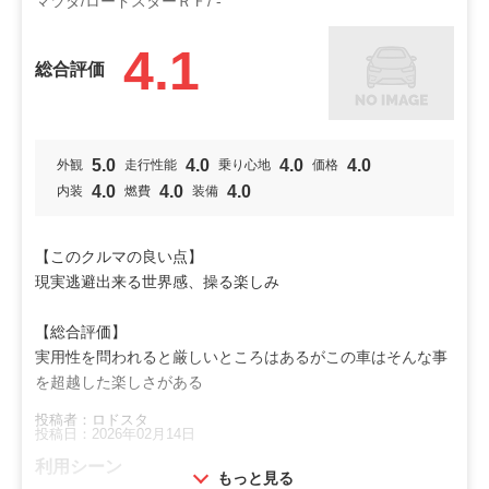
マツダ/ロードスターＲＦ/ -
4.1
総合評価
5.0
4.0
4.0
4.0
外観
走行性能
乗り心地
価格
4.0
4.0
4.0
内装
燃費
装備
【このクルマの良い点】
現実逃避出来る世界感、操る楽しみ
【総合評価】
実用性を問われると厳しいところはあるがこの車はそんな事
を超越した楽しさがある
投稿者：ロドスタ
投稿日：2026年02月14日
利用シーン
もっと見る