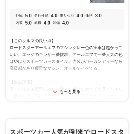
走り好き
男性向け
女性向け
5.0
4.0
4.0
3.0
外観
走行性能
乗り心地
価格
特徴
5.0
4.0
4.0
内装
燃費
装備
カッコいい
小回り
高級感
【このクルマの良い点】
安全装備
操作性
安定性
ロードスターアールエフのマシングレー色の実車は超かっこ
加速
燃費
いい。エッジのキレが一番抜群。アールエフで一番人気の色
はやはりスポーツカースタイル。内装がバーガンディーなら
高級感があり優雅なマシン。オールでイケてる。
【総合評価】
ライバルが国産車にはなく輸入スポーツカーでもライバルな
もっと見る
く価格や安心感はズバ抜けている。エフアールはスポーツカ
ーの財産。所有感は最強、最高。ビッグマイナーチェンジも
気になるがガワが変わらないロードスターは素晴らしい傑作
車。
投稿者：ZZ五十鈴
投稿日：2023年09月04日
スポーツカー人気が到来でロードスタ