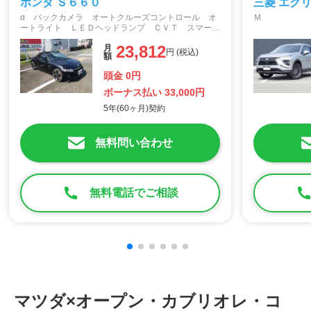
ホンダ Ｓ６６０
三菱 エク
α バックカメラ オートクルーズコントロール オ
Ｍ
安全装備
キュート
操作性
ートライト ＬＥＤヘッドランプ ＣＶＴ スマート
キー アイドリングストップ アルミホイール 盗難
安定性
加速
23,812
月
防止システム ＡＢＳ ＥＳＣ ＵＳＢ エアコン
円 (税込)
額
頭金 0円
ボーナス払い 33,000円
5年(60ヶ月)契約
無料問い合わせ
無料電話でご相談
マツダ×オープン・カブリオレ・コ