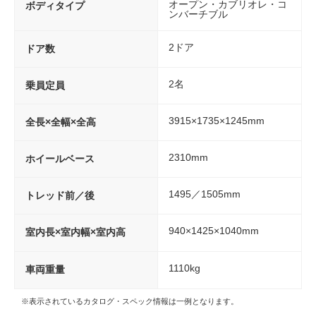
オープン・カブリオレ・コ
ボディタイプ
ンバーチブル
2ドア
ドア数
2名
乗員定員
3915×1735×1245mm
全長×全幅×全高
2310mm
ホイールベース
1495／1505mm
トレッド前／後
940×1425×1040mm
室内長×室内幅×室内高
1110kg
車両重量
※表示されているカタログ・スペック情報は一例となります。