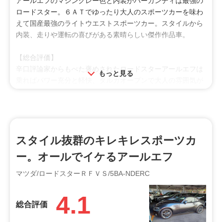
アールエフのマシングレー色と内装がバーガンディは最強の
ロードスター。６ＡＴでゆったり大人のスポーツカーを味わ
えて国産最強のライトウエストスポーツカー。スタイルから
内装、走りや運転の喜びがある素晴らしい傑作作品車。
【総合評価】
辛口評論家からもべた褒めされたロードスターアールエフは
もっと見る
乗ればパワー充分と軽快、タルガオープンで大人の雰囲気が
あり超楽しめるスポーツカー。辛口評論家のロードスターア
ールエフがダントツのスポーツカー、ハチロク、ソフトトッ
プのロードスターよりアールエフの素晴らしさが際立ってい
てやはり国産の宝。スポーツカー大人気の大ブームのきざ
し。
スタイル抜群のキレキレスポーツカ
投稿者：ZZ五十鈴
ー。オールでイケるアールエフ
投稿日：2023年09月10日
マツダ/ロードスターＲＦＶＳ/5BA-NDERC
利用シーン
ドライブ
趣味
買物
4.1
総合評価
オススメ