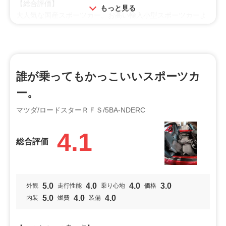
【総合評価】
もっと見る
大人気な国産スポーツカー。お高い輸入小型スポーツカーよ
り断裂いい感じ。
アールエフなら高級、上品なカーライフが楽しめる。
投稿者：ZZ五十鈴
投稿日：2023年08月26日
誰が乗ってもかっこいいスポーツカ
利用シーン
ー。
ドライブ
趣味
買物
マツダ/ロードスターＲＦＳ/5BA-NDERC
オススメ
4.1
走り好き
男性向け
女性向け
総合評価
特徴
落ち着き
カッコいい
小回り
5.0
4.0
4.0
3.0
外観
走行性能
乗り心地
価格
安全装備
操作性
安定性
5.0
4.0
4.0
内装
燃費
装備
加速
燃費