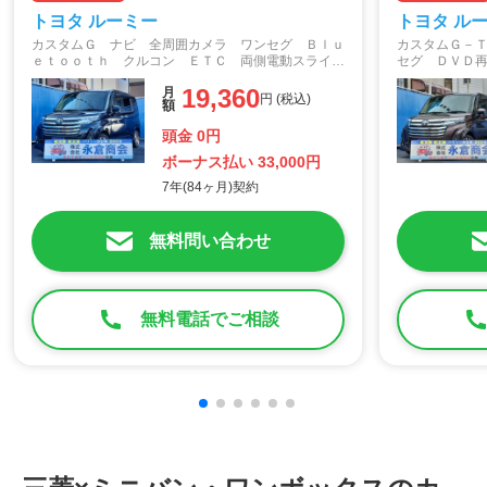
て、雪道や荒れた路面でも気にせずに走れますので、行動範
トヨタ ルーミー
趣味
レジャー
買物
トヨタ ル
囲が広がります。アウトドア派の自分にとっては、かけがえ
カスタムＧ ナビ 全周囲カメラ ワンセグ Ｂｌｕ
カスタムＧ－
のない相棒です。
ｅｔｏｏｔｈ クルコン ＥＴＣ 両側電動スライド
セグ ＤＶＤ
オススメ
ドア スマートアシスト オートライトＬＥＤ アイ
ＥＴＣ ドラ
19,360
月
ドリングストップ パーキングセンサー 純正アルミ
ナー スマー
円 (税込)
額
走り好き
男性向け
ファミリー
【総合評価】
トライトＬＥ
デリカＤ：５のデザインは、運転のしやすさとも直結してい
頭金 0円
特徴
ます。アイポイントがとても高く、かつボンネット部分の出
ボーナス払い 33,000円
っ張りも最低限に抑えられているためです。決して小さくは
7年(84ヶ月)契約
ワイルド
カッコいい
乗降
ないボディですが、とても乗りやすくなっていると思いま
す。
高級感
安全装備
燃費
無料問い合わせ
荷室
広い
絶妙なデザインも、昔の１ＢＯＸカーのデザインを現代風に
うまくアレンジした好事例なのではないでしょうか。
無料電話でご相談
また、デリカＤ：５は室内の使い勝手も抜群だと思いま
す！ 一番重宝しているのはシート下の空間で、長物の荷物
を荷室から前方に向け差し込んでおけるのはとても便利で
す。さらに３列目シートは跳ね上げ式となっているのです
が、背の高い荷物を積むときに助かっています。