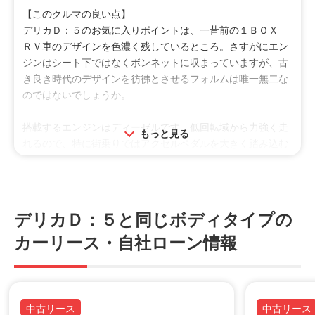
ア好きも楽しめる機能もバッチリで、デリアおなじみの機能
【このクルマの良い点】
特徴
を揃えた特別仕様車といえるでしょう。
デリカＤ：５のお気に入りポイントは、一昔前の１ＢＯＸ
「Ｇパワーパッケージ」（８人乗り）がベースとなってお
ＲＶ車のデザインを色濃く残しているところ。さすがにエン
乗降
安定性
安全装備
り、広くゆったりと乗れる仕様。
ジンはシート下ではなくボンネットに収まっていますが、古
エクステリアでは一部特別仕様の塗装をしていることで、ア
荷室
広い
き良き時代のデザインを彷彿とさせるフォルムは唯一無二な
ウトドア好きとしてもファミリカーとしても両方からの満足
のではないでしょうか。
度が高い印象です。
搭載するエンジンはディーゼルです。低回転域から力強く走
もっと見る
純正でも十分な機能は揃っているものの、マッドフラップや
れるので、特に街乗りではアクセルペダルを大きく踏み込む
カーゴフェンスなどのアクセサリーを組み合わせた「ＪＡＳ
こともなく、グイグイ進んでいくことができます。
ＰＥＲコンプリートパッケージ」をディーラーオプション
（１３万５７４０円）で用意している。希望があれば納車前
昔のデリカは黒煙をモクモク出すことが多かったと聞きます
に搭載可能になっています。
が、所有しているデリカＤ：５はそのようなこともないので
デリカＤ：５と同じボディタイプの
周りの目を気にすることもありません。燃料価格が高騰する
幅広い層から支持を集めているデリカであれば、飽きずに乗
カーリース・自社ローン情報
中で、少しでも単価の安い軽油で走ることができるのは経済
れる車としてぜひおすすめしたいです。
的にも助かります。
投稿者：喜久蔵ラーメン新発売
投稿日：2023年02月20日
静粛性に関してはガソリン車には劣りますが、振動、音とも
利用シーン
に許容範囲内でしょう。三菱が得意とする４ＷＤと相まっ
中古リース
中古リース