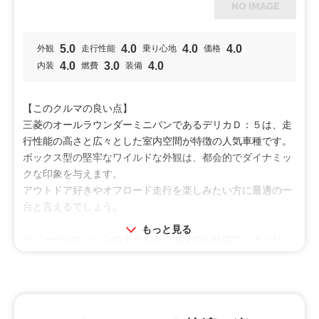
パワーのある車にしては、乗り心地が柔らかく、運転しやす
は予防できる。同じデリカＤ５ とすれ違うと「被った」感
いというのが第一印象です。気密性が高く、車体のすみずみ
じがして、仲間意識より照れが出て勝手に小恥ずかしい気持
に遮音素材と吸音素材が配置されているため、エンジン音や
ちになる。
5.0
4.0
4.0
4.0
外観
走行性能
乗り心地
価格
風切り音、ロードノイズも気になりません。ロングドライブ
4.0
3.0
4.0
内装
燃費
装備
でも騒音による疲労が軽減され、帰省旅行などでも大活躍し
投稿者：クリーンディーゼルを見直したおじさん
投稿日：2025年10月30日
てくれます。
利用シーン
【このクルマの良い点】
フロントシート＋セカンドシート、あるいはセカンドシート
三菱のオールラウンダーミニバンであるデリカＤ：５は、走
買物
＋サードシートによるフラットモードを活用すれば、長時間
行性能の高さと広々とした室内空間が特徴の人気車種です。
でもゆったりと過ごせます。車中泊も可能なスペースを確保
ボックス型の堅牢なワイルドな外観は、都会的でダイナミッ
オススメ
できるので、子どもと二人でミニキャンプを計画中です。
クな印象を与えます。
ファミリー
アウトドア好きやオフロード走行を楽しみたい方に最適の一
インテリアは豪華絢爛とはいかないものの、質感と実用性に
台と言えるでしょう。
特徴
こだわっているため、使い勝手が良いと感じました。水平基
もっと見る
調で見やすいインストルメントパネルに立体的なメーターを
ディーゼルエンジンのモデルが主流なのも特徴で、ガソリン
ワイルド
視界
安全装備
搭載している一方で、木目調アクセントパネルなどを上品に
よりも低燃費で、発進する際の加速力が力強いのが特徴で
取り入れています。Ｇグレードとの価格差はありますが、電
燃費
す。
動テールゲートなども装備されているため、ちょっとお金を
坂道走行はもちろん、高速道路などで合流する際なども、ス
足してでもＧ Ｐｏｗｅｒ Ｐａｃｋａｇｅを選んで正解で
ムージに加速できるため、安全かつ安心して運転できるでし
した。