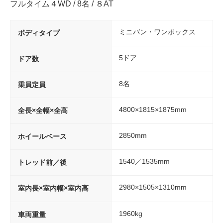
フルタイム４WD / 8名 / ８AT
ミニバン・ワンボックス
ボディタイプ
5ドア
ドア数
8名
乗員定員
4800×1815×1875mm
全長×全幅×全高
2850mm
ホイールベース
1540／1535mm
トレッド前／後
2980×1505×1310mm
室内長×室内幅×室内高
1960kg
車両重量