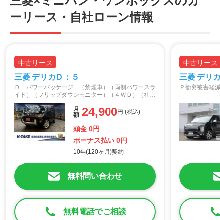
三菱×ミニバン・ワンボックスのカ
乗る人数、乗せる荷物によって自在にシートレイアウトが変
ーリース・自社ローン情報
更できるのはおすすめポイントでしょう。デリカＤ：５を購
入してもう７年くらい経ちますが、まだまだ大事に乗り続け
ていきたいです。
投稿者：空の上のジェルヴェーズ
中古リース
中古リース
投稿日：2022年07月22日
三菱 デリカＤ：５
三菱 デリ
利用シーン
Ｄ パワーパッケージ （禁煙車）（両側パワースラ
Ｐ衝突被害軽
イド）（フリップダウンモニター）（４ＷＤ）（社外
ドライブ
レジャー
ナビ）（バックカメラ）（シートヒーター）（ビルト
24,900
月
インＥＴＣ）（スマートキー）（パドルシフト）（フ
円 (税込)
額
ォグ）（純正１８インチＡＷ）
オススメ
頭金 0円
男性向け
ファミリー
ボーナス払い 0円
10年(120ヶ月)契約
特徴
無料問い合わせ
ワイルド
乗降
操作性
視界
燃費
荷室
無料電話でご相談
広い