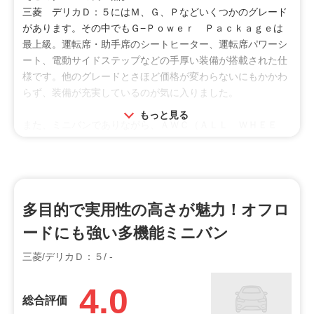
安い
三菱 デリカＤ：５にはＭ、Ｇ、Ｐなどいくつかのグレード
があります。その中でもＧ−Ｐｏｗｅｒ Ｐａｃｋａｇｅは
【総合評価】
最上級。運転席・助手席のシートヒーター、運転席パワーシ
少しのアクセルでぐいぐい進む感覚や路面に凹凸があっても
ート、電動サイドステップなどの手厚い装備が搭載された仕
あまり揺れないので安心感が大きくすっかり癒され、ゆった
様です。他のグレードとさほど価格が変わらないにもかかわ
りとクルーザー感覚で運転でき、乗る前よりも印象は良くな
らず、装備が充実しているのが気に入りました。
り後悔はない。
もっと見る
日常利用では正直トルクやパワーは必要ないし、デリカＤ５
また、ミニバンでありながら、ＡＷＣ（ＡＬＬ ＷＨＥＥ
でないと走れない道なんてほとんどないので、迷うなら他車
Ｌ ＣＯＮＴＲＯＬ）によって、どんな路面でも力強くグリ
推奨。日常的に雪道もオフロードも走らないしキャンプ場に
ップするのがＧ−Ｐｏｗｅｒ ｐａｃｋａｇｅの魅力。滑り
も行かないけど、「オフロードも雪道もスタックせず走れ
やすい雨の日や雪の降っているときでも、気にせず出かけら
る、キャンプ場くらいの悪路なら楽勝で走れる」走行性能
れます。さらに、駆動輪のスリップを感知すると、トラクシ
や、ミニバンなのにねじれに異様に強いボディ剛性のおかげ
ョンコントロール機能が働いて、スリップした車輪やエンジ
多目的で実用性の高さが魅力！オフロ
で、家族や乗る人を安全・快適に運べる点ではまさに大船。
ン、トランスミッションを統合制御。急なハンドル操作によ
ードにも強い多機能ミニバン
力強さと走る道を選ばないキャラクターにはなぜかワクワク
る横滑りなども抑制してくれます。家族のことも考えて、安
するし、もし行けないとしても、色んな所に行けると思うと
全性能を最優先したい私にとって、この車は言うことなしで
三菱/デリカＤ：５/ -
冒険心がくすぐられる。ハイブリッド車のキーンという音に
した。
比べればディーゼルエンジン音はトラック並みにガラガラう
4.0
るさいが、道行く人はトラックが来たと思うのかこちらに気
総合評価
【総合評価】
づいて避けてくれるので、特に対高齢者や子供との交通事故