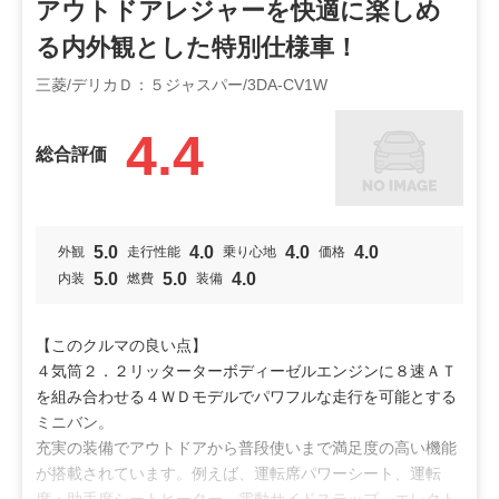
ょう。
アウトドアレジャーを快適に楽しめ
税金もガソリン税に比べて安価なことから、ランニングコス
投稿者：影月禅斗
る内外観とした特別仕様車！
投稿日：2023年10月23日
トを抑えられるのはうれしいポイントです。
利用シーン
三菱/デリカＤ：５ジャスパー/3DA-CV1W
ミニバンらしく、室内空間が広々としており、大人数のドラ
ドライブ
レジャー
イブはもちろん、アウトドアなどで大きな荷物を積載するの
4.4
総合評価
にも打ってつけです。
オススメ
シートアレンジも自由に変更できることから、様々なニーズ
ビギナー
ファミリー
に対応してくれるでしょう。
5.0
4.0
4.0
4.0
外観
走行性能
乗り心地
価格
特徴
【総合評価】
5.0
5.0
4.0
内装
燃費
装備
デリカＤ：５は、見た目のカッコ良さだけでなく、実用性も
静粛性
安全装備
広い
兼ね備えた優秀なミニバンとして不動の人気を誇ります。
悪路を走行することを念頭にデザインされている車種である
【このクルマの良い点】
ことから、悪路走行時の機能性を高めるデザインを採用して
４気筒２．２リッターターボディーゼルエンジンに８速ＡＴ
いるのも特徴です。
を組み合わせる４ＷＤモデルでパワフルな走行を可能とする
例えば、ステッチを施したソフトパッドや立体的なメーター
ミニバン。
デザインを採用することで、揺れが大きい場合でも安全に走
充実の装備でアウトドアから普段使いまで満足度の高い機能
行する工夫が施されています。
が搭載されています。例えば、運転席パワーシート、運転
席・助手席シートヒーター、電動サイドステップ、エレクト