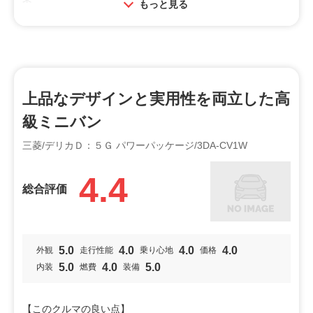
もっと見る
内装・装備：コーナーセンサーはなくても全然大丈夫だっ
た。カメラが多く周囲の映像も見れるが、そこまで恩恵はな
いような。運転席、助手席のシートは腰痛持ちの家族から適
度に硬くて楽だと好評。２、３列目のシートの座り心地もよ
く、降りる前に家族や子供が伸びをしなくなった
上品なデザインと実用性を両立した高
級ミニバン
取り回し・小回り：最小回転半径は５．６ｍで、スペック上
セレナの５．７ｍより小回りがきくので、Ｍサイズミニバン
三菱/デリカＤ：５Ｇ パワーパッケージ/3DA-CV1W
同じ感覚で乗れる車両。納車前に取り回しや小回りをやたら
心配してた家族も、１ヵ月も乗ったらすっかり慣れ何も言わ
4.4
総合評価
なくなった
乗り心地：リアの足回り構造のおかげか、２ＷＤモードで２
列目に乗っていても前輪に振り回される感じがない。目線が
5.0
4.0
4.0
4.0
外観
走行性能
乗り心地
価格
高いのに揺れも穏やかで運転手以外の車酔いも出ていない
5.0
4.0
5.0
内装
燃費
装備
燃費・維持費：車重の割にはいい方で一般道で約１０ｋｍ／
Ｌ。軽油になり燃料代は毎回約１，５００円〜２，０００円
【このクルマの良い点】