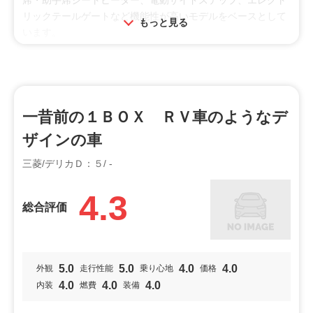
後席にスライドドアを採用しているなど、日常の使い勝手に
リックテールゲートなど機能性が高いモデルをベースとして
もっと見る
も配慮してデザインされているのも特徴です。
います。
そのため、ファミリーユースにも適した一台と言えるでしょ
エクステリアにもこだわりが発揮され、フロントの一部には
う。
アイガーグレーメタリック塗装が施され、圧巻のゴツさとシ
７人乗りと８人乗りから選択でき、後部座席を折り畳むこと
ャープさを兼ね備えた外観になっています。ホイールに関し
で、１６００ｍｍ以上の荷室スペースを確保できます。
てもダーククローム調の塗装をしたアルミホイールを装着し
シートがベージュ内装で統一されていることから、汚れがつ
ていて、足元はスタイリッシュで引き締まる印象です。
一昔前の１ＢＯＸ ＲＶ車のようなデ
きにくいのもうれしいポイントです。
アウトドアを心おきなく楽しめるように、内装シートには撥
ザインの車
車高は少し高めではあるものの、グレードによってはサイド
水機能を付加したスエード調人工皮革を使用して手入れもし
ステップが装備されているため、小さなお子さんやご高齢の
やすい生地を採用。インストルメントパネルやドアトリムに
三菱/デリカＤ：５/ -
方も乗り降りしやすく工夫されています。
もシートと同じステッチを施したため、統一感ある高級な雰
囲気を感じる内装となっています。
4.3
投稿者：たかのぼ
投稿日：2023年08月31日
総合評価
利用シーン
【総合評価】
２０２２年１１月に発売したばかりのデリカは、アウトドア
ドライブ
趣味
レジャー
好きだけでなくファミリーで街乗りも楽しめる機能性が高い
5.0
5.0
4.0
4.0
外観
走行性能
乗り心地
価格
車です。
オススメ
4.0
4.0
4.0
内装
燃費
装備
従来のデリカと比べても、細いこだわり仕様が発揮されてワ
男性向け
ファミリー
若者
イルドさと美しさの両方を兼ね備えています。当然アウトド