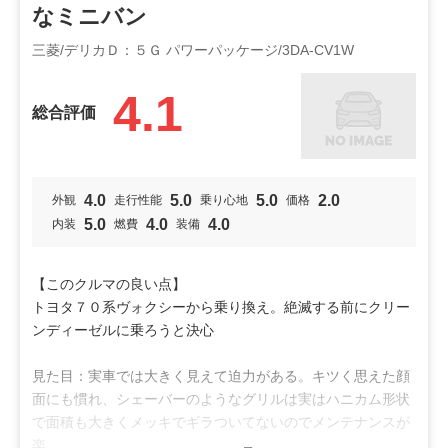
なミニバン
三菱/デリカＤ：５Ｇ パワーパッケージ/3DA-CV1W
4.1
総合評価
4.0
5.0
5.0
2.0
外観
走行性能
乗り心地
価格
5.0
4.0
4.0
内装
燃費
装備
【このクルマの良い点】
トヨタ７０系ヴォクシーから乗り換え。絶滅する前にクリー
ンディーゼルに乗ろうと決心
見た目：実車では大きく見えて迫力がある。キツく思えた顔
面にも慣れ、シェーバーのようなグリルは実はハニカム形状
で面積も大きくメッキでギラついてないのでメンテナンスが
楽