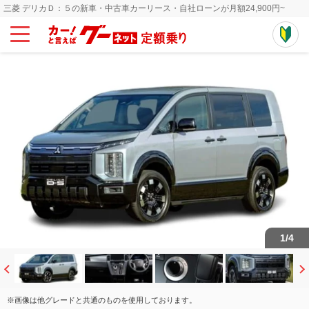
三菱 デリカＤ：５の新車・中古車カーリース・自社ローンが月額24,900円~
1
/
4
※画像は他グレードと共通のものを使用しております。