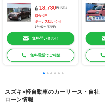
ドライト ス
18,730
月
アイドリング
円 (税込)
額
頭金 0円
ボーナス払い 0円
5年(60ヶ月)契約
無料問い合わせ
無料電話でご相談
スズキ×軽自動車のカーリース・自社
ローン情報