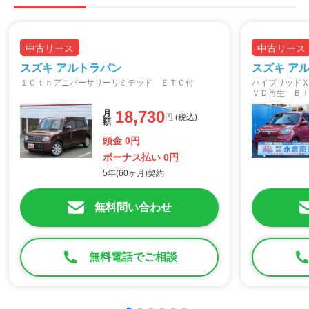
中古リース
中古リース
スズキ アルトラパン
スズキ ア
１０ｔｈアニバーサリーリミテッド ＥＴＣ付
ハイブリッド
ＶＤ再生 Ｂ
コーダー シ
18,730
月
ート オート
円 (税込)
額
イドリングス
頭金 0円
ボーナス払い 0円
5年(60ヶ月)契約
無料問い合わせ
無料電話でご相談