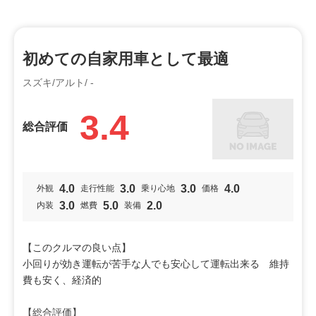
販売担当者様がソフトな対応でした
【総合評価】
初めての自家用車として最適
９０点
スズキ/アルト/ -
投稿者：ろこ軽自動車
投稿日：2026年07月20日
3.4
利用シーン
総合評価
通勤通学
4.0
3.0
3.0
4.0
外観
走行性能
乗り心地
価格
3.0
5.0
2.0
内装
燃費
装備
【このクルマの良い点】
小回りが効き運転が苦手な人でも安心して運転出来る 維持
費も安く、経済的
【総合評価】