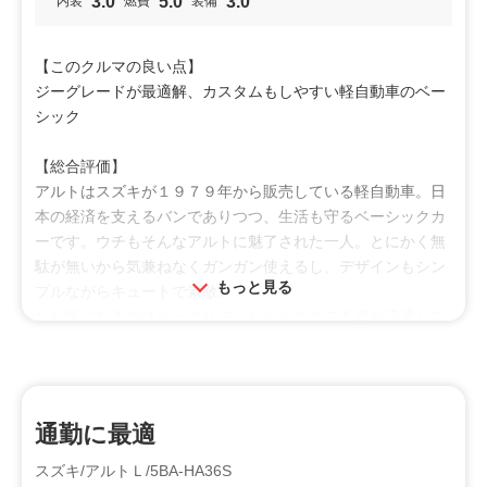
3.0
5.0
3.0
内装
燃費
装備
【このクルマの良い点】
ジーグレードが最適解、カスタムもしやすい軽自動車のベー
シック
【総合評価】
アルトはスズキが１９７９年から販売している軽自動車。日
本の経済を支えるバンでありつつ、生活も守るベーシックカ
ーです。ウチもそんなアルトに魅了された一人。とにかく無
駄が無いから気兼ねなくガンガン使えるし、デザインもシン
もっと見る
プルながらキュートで素敵。
ただ気になるのはやっぱり古いからがたきてる車が流通して
ること。
あとはウチ的にはジースペシャルグレードの流通台数が少な
いのが心配。ジースペシャルと彼の履くあのホイールにしか
ない魅力があるんですっ。
通勤に最適
ということでウチはこの事情により、ホイールカスタムをし
たり、どうしてもジースペシャルじゃないと駄目ーって人以
スズキ/アルトＬ/5BA-HA36S