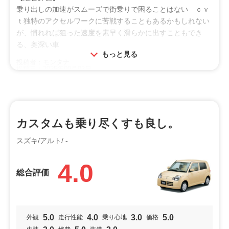
乗り出しの加速がスムーズで街乗りで困ることはない ｃｖ
ｔ独特のアクセルワークに苦戦することもあるかもしれない
が、慣れれば狙った速度を素早く滑らかに出すこともでき
る、奥深い車
もっと見る
投稿者：モンタナ
投稿日：2025年09月02日
利用シーン
ドライブ
通勤通学
買物
カスタムも乗り尽くすも良し。
オススメ
スズキ/アルト/ -
ビギナー
シニア
4.0
特徴
総合評価
小回り
加速
燃費
5.0
4.0
3.0
5.0
外観
走行性能
乗り心地
価格