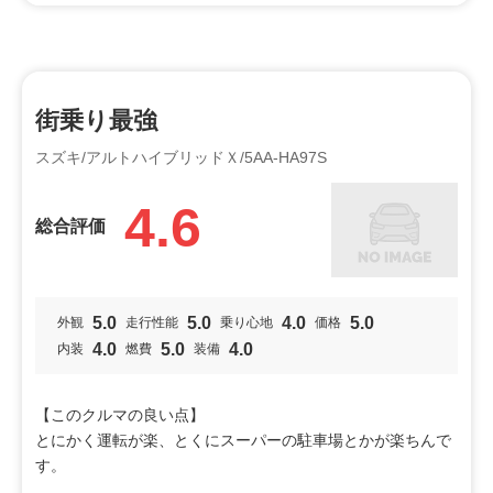
オススメ
男性向け
ビギナー
シニア
特徴
街乗り最強
小回り
燃費
スズキ/アルトハイブリッドＸ/5AA-HA97S
4.6
総合評価
5.0
5.0
4.0
5.0
外観
走行性能
乗り心地
価格
4.0
5.0
4.0
内装
燃費
装備
【このクルマの良い点】
とにかく運転が楽、とくにスーパーの駐車場とかが楽ちんで
す。