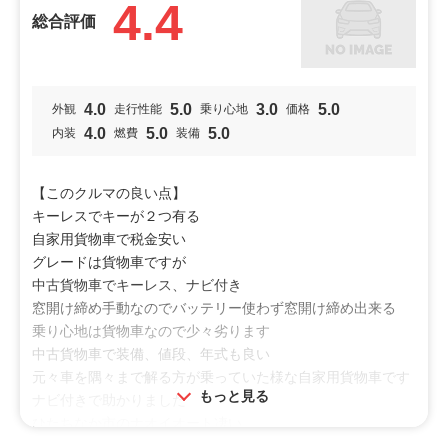
4.4
総合評価
4.0
5.0
3.0
5.0
外観
走行性能
乗り心地
価格
4.0
5.0
5.0
内装
燃費
装備
【このクルマの良い点】
キーレスでキーが２つ有る
自家用貨物車で税金安い
グレードは貨物車ですが
中古貨物車でキーレス、ナビ付き
窓開け締め手動なのでバッテリー使わず窓開け締め出来る
乗り心地は貨物車なので少々劣ります
中古貨物車で装備、値段、年式も良い
元々車を隅々まで解る方が乗っていた様な自家用貨物車です
もっと見る
ナビ付きで助かりました
ひたちなか市のナオイオート凄い
良い方に接して頂けました