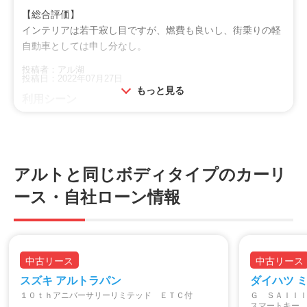
【総合評価】
インテリアは若干寂し目ですが、燃費も良いし、街乗りの軽
自動車としては申し分なし。
投稿者：アル湖
投稿日：2022年07月27日
もっと見る
利用シーン
買物
オススメ
アルトと同じボディタイプのカーリ
シニア
ファミリー
ース・自社ローン情報
特徴
操作性
燃費
中古リース
中古リース
スズキ アルトラパン
ダイハツ 
１０ｔｈアニバーサリーリミテッド ＥＴＣ付
Ｇ ＳＡＩＩ
スマートキー