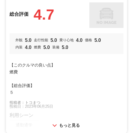
外にはほぼ同じ装備で少しお安いジーグレードをおすすめし
ています。
4.7
総合評価
投稿者：すず桜
投稿日：2024年08月28日
利用シーン
5.0
5.0
4.0
5.0
外観
走行性能
乗り心地
価格
ドライブ
通勤通学
買物
4.0
5.0
5.0
内装
燃費
装備
オススメ
ビギナー
若者
【このクルマの良い点】
燃費
特徴
【総合評価】
落ち着き
小回り
視界
５
キュート
乗降
加速
投稿者：トコまつ
投稿日：2023年06月25日
燃費
広い
利用シーン
通勤通学
もっと見る