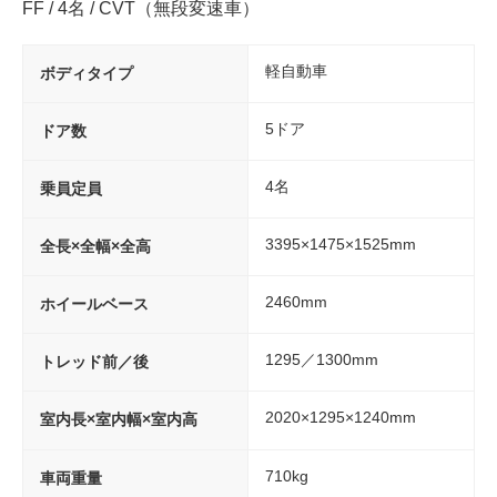
FF / 4名 / CVT（無段変速車）
軽自動車
ボディタイプ
5ドア
ドア数
4名
乗員定員
3395×1475×1525mm
全長×全幅×全高
2460mm
ホイールベース
1295／1300mm
トレッド前／後
2020×1295×1240mm
室内長×室内幅×室内高
710kg
車両重量