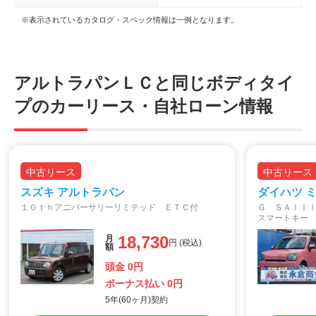
※表示されているカタログ・スペック情報は一例となります。
アルトラパンＬＣと同じボディタイ
プのカーリース・自社ローン情報
中古リース
中古リース
スズキ アルトラパン
ダイハツ 
１０ｔｈアニバーサリーリミテッド ＥＴＣ付
Ｇ ＳＡＩＩ
スマートキー
ドライト ス
18,730
月
アイドリング
円 (税込)
額
頭金 0円
ボーナス払い 0円
5年(60ヶ月)契約