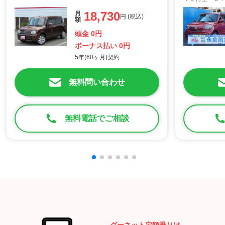
コーダー シ
18,730
月
ート オート
円 (税込)
額
イドリングス
頭金 0円
ボーナス払い 0円
5年(60ヶ月)契約
無料問い合わせ
無料電話でご相談
グーネット定額乗りは、