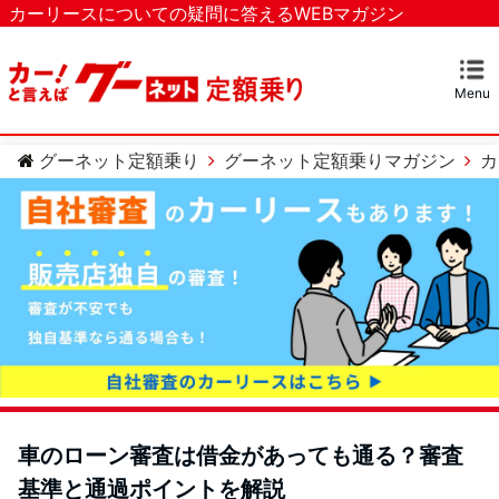
カーリースについての疑問に答えるWEBマガジン
Menu
マガジンTOP
カーリースとは？
ベストなカーリースを探す
カテゴリー
カーリースについての疑問
カーローンについての疑問
車のメンテナンスについての疑問
グーネット定額乗り
グーネット定額乗りマガジン
カ
車のローン審査は借金があっても通る？審査
基準と通過ポイントを解説