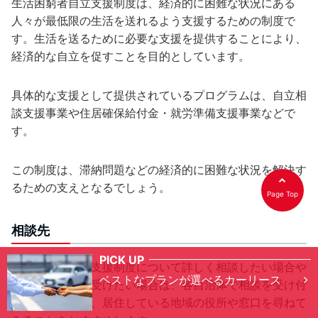
生活困窮者自立支援制度は、経済的に困難な状況にある
人々が最低限の生活を送れるよう支援するための制度で
す。生活を送るために必要な支援を提供することにより、
経済的な自立を促すことを目的としています。
具体的な支援として提供されているプログラムは、自立相
談支援事業や住居確保給付金・就労準備支援事業などで
す。
この制度は、滞納問題などの経済的に困難な状況を解決す
るための支えとなるでしょう。
Page Top
相談先
PICK UP
生活困窮者自立支援制度について詳しく相談したい場合や
ベストなプランが選べるカーリース
具体的な支援を受けたい場合は、各自治体で相談を受け付
けていますので、居住している地域の役所や窓口を尋ねて