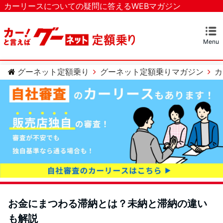
カーリースについての疑問に答えるWEBマガジン
Menu
マガジンTOP
カーリースとは？
ベストなカーリースを探す
カテゴリー
カーリースについての疑問
カーローンについての疑問
車のメンテナンスについての疑問
グーネット定額乗り
グーネット定額乗りマガジン
カ
お金にまつわる滞納とは？未納と滞納の違い
も解説