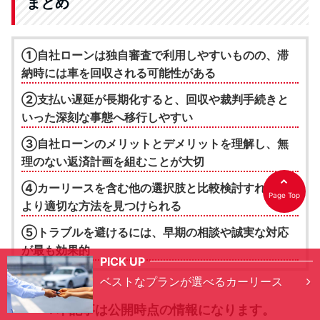
まとめ
①自社ローンは独自審査で利用しやすいものの、滞
納時には車を回収される可能性がある
②支払い遅延が長期化すると、回収や裁判手続きと
いった深刻な事態へ移行しやすい
③自社ローンのメリットとデメリットを理解し、無
理のない返済計画を組むことが大切
④カーリースを含む他の選択肢と比較検討すれば、
Page Top
より適切な方法を見つけられる
⑤トラブルを避けるには、早期の相談や誠実な対応
が最も効果的
PICK UP
ベストなプランが選べるカーリース
※本記事は公開時点の情報になります。