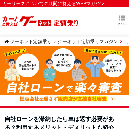
カーリースについての疑問に答えるWEBマガジン
Menu
マガジンTOP
カーリースとは？
ベストなカーリースを探す
カテゴリー
カーリースについての疑問
カーローンについての疑問
車のメンテナンスについての疑問
グーネット定額乗り
グーネット定額乗りマガジン
カ
自社ローンを滞納したら車は返す必要があ
る？利用するメリット・デメリットも紹介