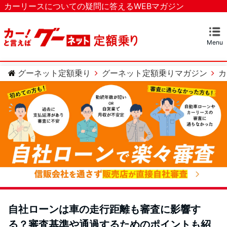
カーリースについての疑問に答えるWEBマガジン
Menu
マガジンTOP
カーリースとは？
ベストなカーリースを探す
カテゴリー
カーリースについての疑問
カーローンについての疑問
車のメンテナンスについての疑問
グーネット定額乗り
グーネット定額乗りマガジン
カ
自社ローンは車の走行距離も審査に影響す
る？審査基準や通過するためのポイントも紹