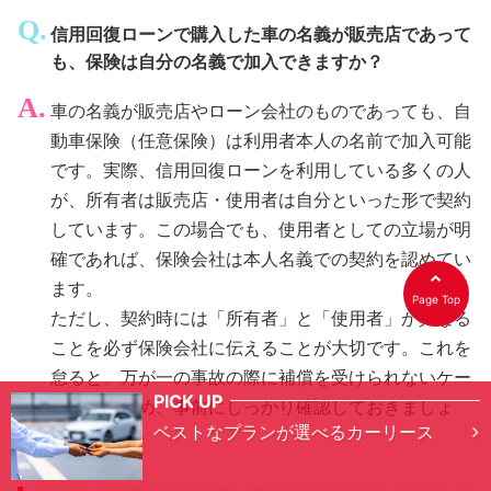
信用回復ローンで購入した車の名義が販売店であって
も、保険は自分の名義で加入できますか？
車の名義が販売店やローン会社のものであっても、自
動車保険（任意保険）は利用者本人の名前で加入可能
です。実際、信用回復ローンを利用している多くの人
が、所有者は販売店・使用者は自分といった形で契約
しています。この場合でも、使用者としての立場が明
確であれば、保険会社は本人名義での契約を認めてい
ます。
Page Top
ただし、契約時には「所有者」と「使用者」が異なる
ことを必ず保険会社に伝えることが大切です。これを
怠ると、万が一の事故の際に補償を受けられないケー
PICK UP
スもあるため、事前にしっかり確認しておきましょ
ベストなプランが選べるカーリース
う。