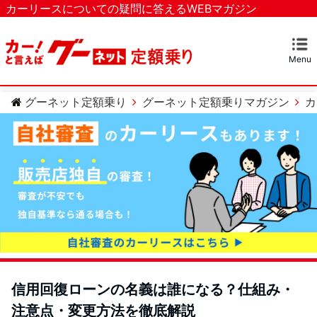
カーリースについての疑問に答えるWEBマガジン
Menu
マガジンTOP
カーリースとは？
ベストなカーリースを探す
カテゴリー
カーリースについての疑問
カーローンについての疑問
車のメンテナンスについての疑問
グーネット定額乗り
グーネット定額乗りマガジン
カ
信用回復ローンの名義は誰になる？仕組み・
注意点・変更方法を徹底解説