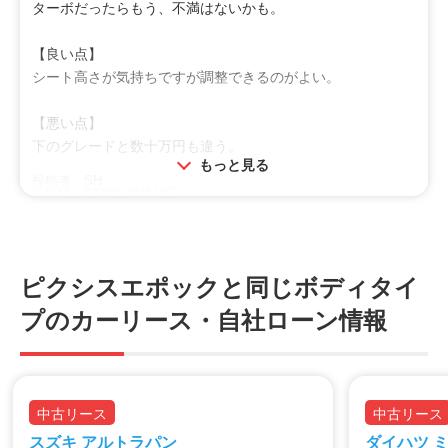
特徴
ターボだったらもう、不満はないかも。
小回り
安全装備
燃費
【良い点】
シート高さが気持ちですが調整できるのがよい。
【悪い点】
下のグレードと数十万円も違う。
もっと見る
投稿者：SH
投稿日：2020年04月18日
利用シーン
買物
ピクシスエポックと同じボディタイ
オススメ
プのカーリース・自社ローン情報
女性向け
シニア
ファミリー
特徴
中古リース
中古リース
小回り
安全装備
燃費
スズキ アルトラパン
ダイハツ 