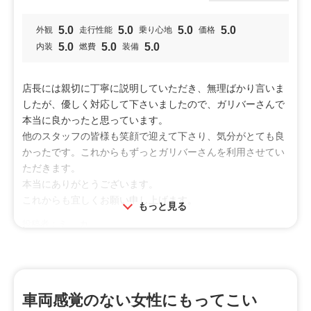
ないと思います。
5.0
5.0
5.0
5.0
外観
走行性能
乗り心地
価格
【総合評価】
5.0
5.0
5.0
内装
燃費
装備
トヨタのピクシス エポック Ｄは、エントリーモデルです
ので装備がシンプルで最低限です。ゆえに物足りなさを感じ
る人もいるかもしれません。パワースライドドアなし、セン
店長には親切に丁寧に説明していただき、無理ばかり言いま
ターアームレストなし、オーディオなしで、座席周りの収納
したが、優しく対応して下さいましたので、ガリバーさんで
も少な目です。私は車内の快適性にこだわっていないので不
本当に良かったと思っています。
便は感じていません。
他のスタッフの皆様も笑顔で迎えて下さり、気分がとても良
かったです。これからもずっとガリバーさんを利用させてい
一方で、ラゲッジスペースは使い勝手が良いと思います。リ
ただきます。
アシートがフラットになるので、日常の買い物はもちろん、
本当にありがとうございます。
小さめのベビーカーも乗せられます。バックドアが軽量な樹
これからも宜しくお願い申し上げます。
もっと見る
脂製になっていて、小柄な妻でも片手で開閉していました。
投稿者：ミ カ
投稿日：2021年08月01日
通勤目的だったためコスパ重視で購入しましたが、操作性も
安定しているので安心して運転できる車でした。初心者の方
はもちろん、運転ベテランの方にも運転しやすい車です。日
常使いにピッタリの一台をお探しの方におすすめです。
車両感覚のない女性にもってこい