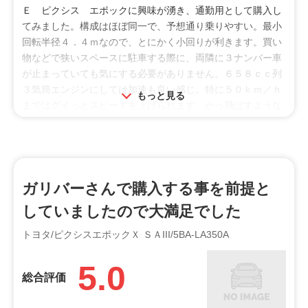
Ｅ ピクシス エポックに興味が湧き、通勤用として購入し
てみました。構成はほぼ同一で、予想通り乗りやすい。最小
回転半径４．４ｍなので、とにかく小回りが利きます。買い
物などで狭いスペースに駐車する際に、両隣に３ナンバー車
が止まっていても気にする必要がありません。６５８ｃｃ列
３気筒エンジンにしては加速も良い感じ。特に５０ｋｍ／ｈ
もっと見る
まではグイっとスピードを上げられます。かっ飛ばすような
乗り方はしないつもりなので、これだけ出れば十分です。４
名乗せて走ったこともありますが、一般道であれば動力不足
を感じることはありません。
燃費も良く、市街地でも２０ｋｍ／Ｌを下回ることがほとん
ガリバーさんで購入する事を前提と
どありません。アイドリングストップも搭載されているの
していましたので大満足でした
で、エアコンを使わなければもっと向上するでしょう。
トヨタ/ピクシスエポックＸ ＳＡIII/5BA-LA350A
室内高が１２４０ｍｍあるためか、視界の見切りも良いです
ね。通勤ルートで視界の悪い交差点があるのですが、前の車
5.0
総合評価
よりも見渡せる範囲が増えました。また、乗ってみると思っ
たより頭上に余裕があり、このサイズの車にしては圧迫感が