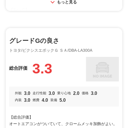
もっと見る
【良い点】
とにかく扱いやすい。しばらくは車を凹めることはないと思
うから。
ＬＥＤヘッドライトとオートライトの装備。コストを意識し
た軽にしては充実の装備。
グレードGの良さ
【悪い点】
トヨタ/ピクシスエポックＧ ＳＡ/DBA-LA300A
先に書いたようにライトがＬＥＤなのに、なぜリアワイパー
がない（オプション）のと言う印象。
3.3
総合評価
投稿者：ドーベル
投稿日：2021年03月05日
利用シーン
3.0
3.0
2.0
3.0
外観
走行性能
乗り心地
価格
通勤通学
買物
3.0
4.0
5.0
内装
燃費
装備
オススメ
女性向け
シニア
【総合評価】
オートエアコンがついていて、クロームメッキ加飾がよい。