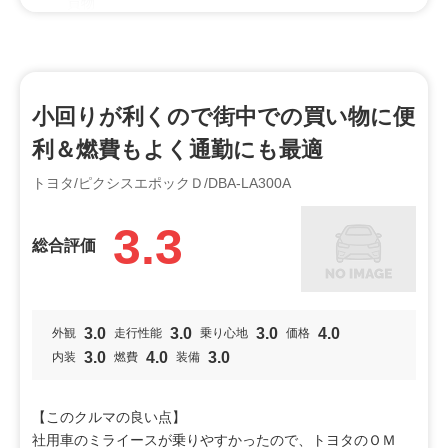
買物
オススメ
女性向け
小回りが利くので街中での買い物に便
特徴
利＆燃費もよく通勤にも最適
荷室
広い
トヨタ/ピクシスエポックＤ/DBA-LA300A
3.3
総合評価
3.0
3.0
3.0
4.0
外観
走行性能
乗り心地
価格
3.0
4.0
3.0
内装
燃費
装備
【このクルマの良い点】
社用車のミライースが乗りやすかったので、トヨタのＯＭ