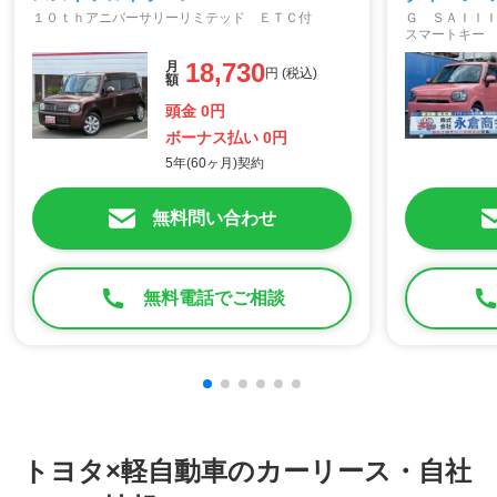
１０ｔｈアニバーサリーリミテッド ＥＴＣ付
Ｇ ＳＡＩＩ
スマートキー
ドライト ス
18,730
月
アイドリング
円 (税込)
額
頭金 0円
ボーナス払い 0円
5年(60ヶ月)契約
無料問い合わせ
無料電話でご相談
トヨタ×軽自動車のカーリース・自社