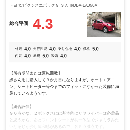
投稿者：龍之介466
投稿日：2023年08月31日
トヨタ/ピクシスエポックＧ ＳＡIII/DBA-LA350A
利用シーン
4.3
通勤通学
買物
総合評価
オススメ
ビギナー
シニア
女性向け
4.0
4.0
4.0
5.0
外観
走行性能
乗り心地
価格
4.0
5.0
4.0
内装
燃費
装備
特徴
小回り
燃費
【所有期間または運転回数】
嫁さん用に購入して３か月目になりますが、オートエアコ
ン、シートヒーター等今までのフィットになかった装備に満
足しているようです。
【総合評価】
９０点かな。２ボックスには基本的にリヤワイパーは必需品
と思うから。あとフロントシートが枕一体型でジャミラみた
いな感じが少し違和感があるので、各５点減点です。