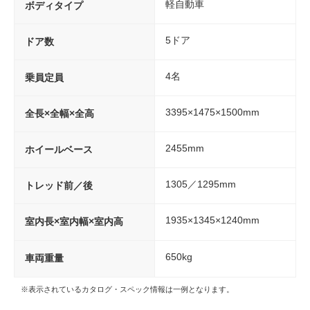
軽自動車
ボディタイプ
5ドア
ドア数
4名
乗員定員
3395×1475×1500mm
全長×全幅×全高
2455mm
ホイールベース
1305／1295mm
トレッド前／後
1935×1345×1240mm
室内長×室内幅×室内高
650kg
車両重量
※表示されているカタログ・スペック情報は一例となります。