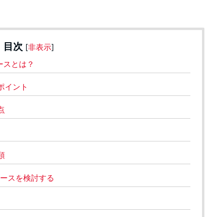
目次
[
非表示
]
ースとは？
ポイント
点
類
ースを検討する