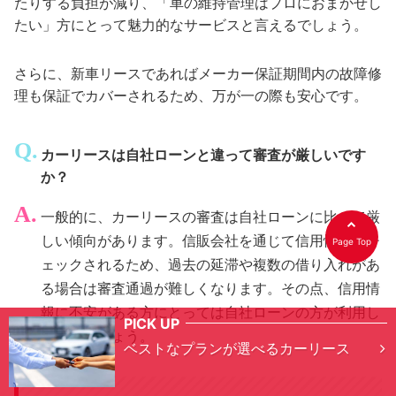
たりする負担が減り、「車の維持管理はプロにおまかせし
たい」方にとって魅力的なサービスと言えるでしょう。
さらに、新車リースであればメーカー保証期間内の故障修
理も保証でカバーされるため、万が一の際も安心です。
カーリースは自社ローンと違って審査が厳しいです
か？
一般的に、カーリースの審査は自社ローンに比べて厳
しい傾向があります。信販会社を通じて信用情報がチ
Page Top
ェックされるため、過去の延滞や複数の借り入れがあ
る場合は審査通過が難しくなります。その点、信用情
報に不安がある方にとっては自社ローンの方が利用し
PICK UP
やすいでしょう。
ベストなプランが選べるカーリース