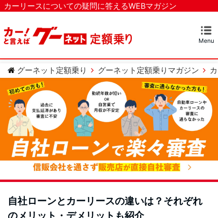
カーリースについての疑問に答えるWEBマガジン
Menu
マガジンTOP
カーリースとは？
ベストなカーリースを探す
カテゴリー
カーリースについての疑問
カーローンについての疑問
車のメンテナンスについての疑問
グーネット定額乗り
グーネット定額乗りマガジン
カ
自社ローンとカーリースの違いは？それぞれ
のメリット・デメリットも紹介