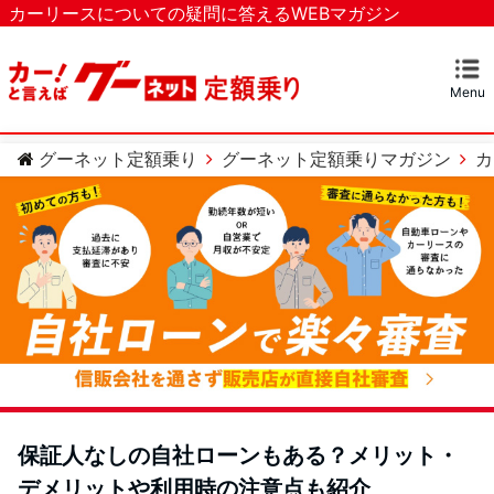
カーリースについての疑問に答えるWEBマガジン
Menu
マガジンTOP
カーリースとは？
ベストなカーリースを探す
カテゴリー
カーリースについての疑問
カーローンについての疑問
車のメンテナンスについての疑問
グーネット定額乗り
グーネット定額乗りマガジン
カ
保証人なしの自社ローンもある？メリット・
デメリットや利用時の注意点も紹介