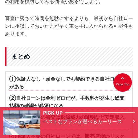
の利用を検討してみる価値があるでしょう。
審査に落ちて時間を無駄にするよりも、最初から自社ロー
ンに相談しておいた方が早く車を手に入れられる可能性も
あります。
まとめ
①保証人なし・頭金なしでも契約できる自社ローン
Page Top
がある
②自社ローンは金利ゼロだが、手数料が発生し総支
払額の確認が必須になる
PICK UP
③自社ローンの審査は返済能力の証明など安定収入
ベストなプランが選べるカーリース
が重視される
④保証人不要の自社ローンでは、販売店側のリスク