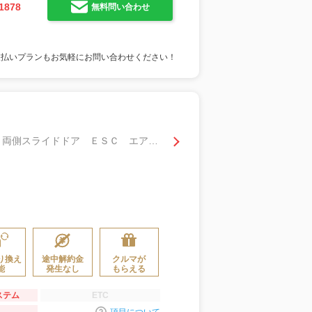
1878
無料問い合わせ
支払いプランもお気軽にお問い合わせください！
ＤＸ ４ＷＤ ＭＴ 衝突被害軽減システム クリアランスソナー レーンアシスト 両側スライドドア ＥＳＣ エアコン パワーウィンドウ
り換え
途中解約金
クルマが
能
発生なし
もらえる
ステム
ETC