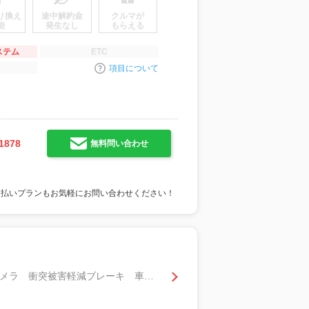
り換え
途中解約金
クルマが
能
発生なし
もらえる
ステム
ETC
項目について
1878
無料問い合わせ
支払いプランもお気軽にお問い合わせください！
Ｄデラックス ＳＡＩＩ 社外ＳＤナビ ＢＬＵＥＴＯＯＴＨ バックカメラ 衝突被害軽減ブレーキ 車線逸脱警報装置 横滑り防止装置 アイドリングストップ 前席パワーウィンドウ キーレスエントリー セキュリティアラーム