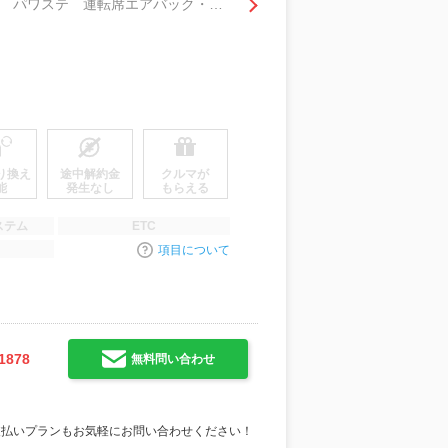
ＤＸ インパネ５速ＭＴ 両側スライドドア ＣＤオーディオ エアコン パワステ 運転席エアバック・助手席エアバック 衝突安全ボディ
り換え
途中解約金
クルマが
能
発生なし
もらえる
ステム
ETC
項目について
1878
無料問い合わせ
支払いプランもお気軽にお問い合わせください！