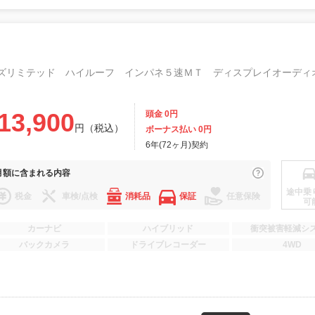
13,900
頭金 0円
円（税込）
ボーナス払い 0円
6年(72ヶ月)契約
月額に
含まれる内容
途中乗
税金
車検/点検
消耗品
保証
任意保険
可
カーナビ
ハイブリッド
衝突被害軽減シ
バックカメラ
ドライブレコーダー
4WD