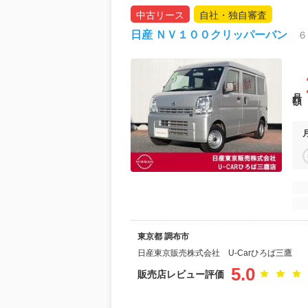
中古リース
自社・独自審査
日産 ＮＶ１００クリッパーバン
月額
東京都 調布市
日産東京販売株式会社 U-Carひろば三鷹
5.0
販売店レビュー評価