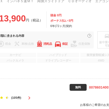
13,900
頭金 0円
円（税込）
ボーナス払い 0円
6年(72ヶ月)契約
月額に
含まれる内容
途中乗
税金
車検/点検
消耗品
保証
任意保険
可
カーナビ
ハイブリッド
衝突被害軽減シ
バックカメラ
ドライブレコーダー
4WD
0078601400
無料
(105件)
お客様のご希望のお