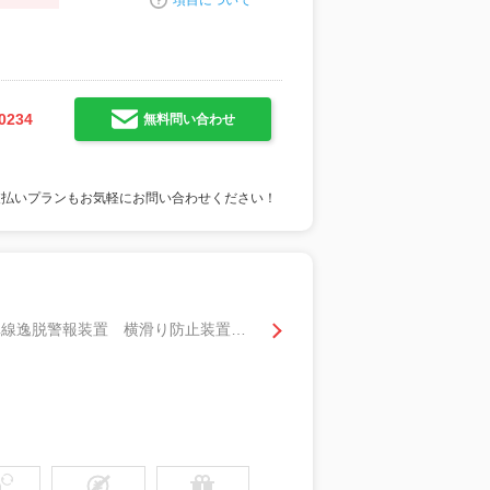
項目について
0234
無料問い合わせ
支払いプランもお気軽にお問い合わせください！
Ｇ・ホンダセンシング アダプティブクルーズコントロール 衝突被害軽減ブレーキ 車線逸脱警報装置 横滑り防止装置 アイドリングストップ ラジオチューナー オートエアコン ＡＢＳ キーレスエントリー 盗難警報装置