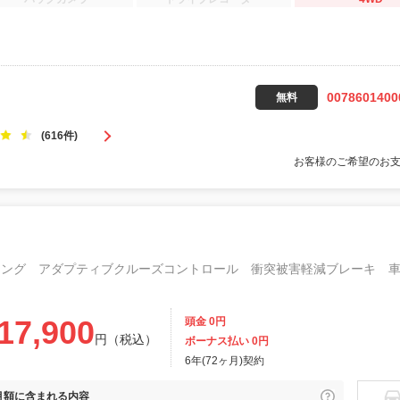
0078601400
無料
(616件)
お客様のご希望のお
17,900
頭金 0円
円（税込）
ボーナス払い 0円
6年(72ヶ月)契約
月額に
含まれる内容