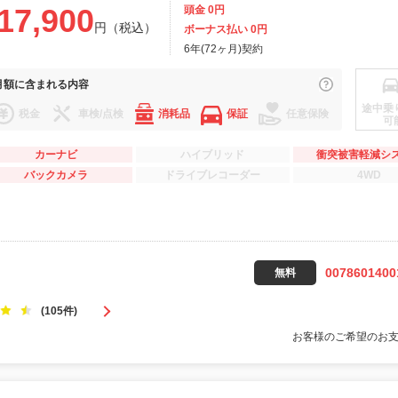
17,900
頭金 0円
円（税込）
ボーナス払い 0円
6年(72ヶ月)契約
月額に
含まれる内容
途中乗
税金
車検/点検
消耗品
保証
任意保険
可
カーナビ
ハイブリッド
衝突被害軽減シ
バックカメラ
ドライブレコーダー
4WD
0078601400
無料
(105件)
お客様のご希望のお