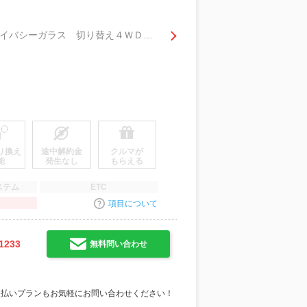
６６０ ＤＸ ハイルーフ ５ＡＧＳ車 ４ＷＤ 純正チューナー／プライバシーガラス 切り替え４ＷＤ Ｗエアバッグ キーレスキー ワンオ－ナ－車 運転席エアバッグ エアコン パワステ付き ＡＢＳ
り換え
途中解約金
クルマが
能
発生なし
もらえる
ステム
ETC
項目について
1233
無料問い合わせ
支払いプランもお気軽にお問い合わせください！