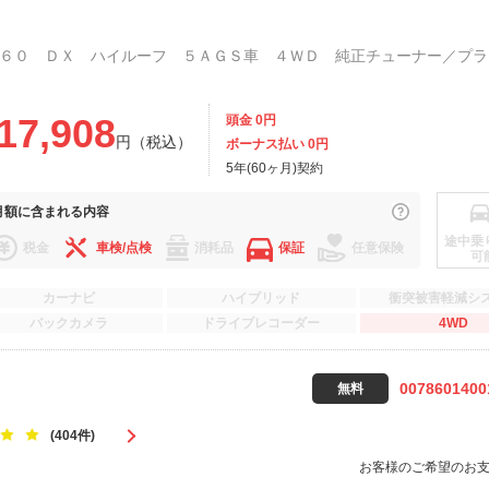
17,908
頭金 0円
円（税込）
ボーナス払い 0円
5年(60ヶ月)契約
月額に
含まれる内容
途中乗
税金
車検/点検
消耗品
保証
任意保険
可
カーナビ
ハイブリッド
衝突被害軽減シ
バックカメラ
ドライブレコーダー
4WD
0078601400
無料
(404件)
お客様のご希望のお