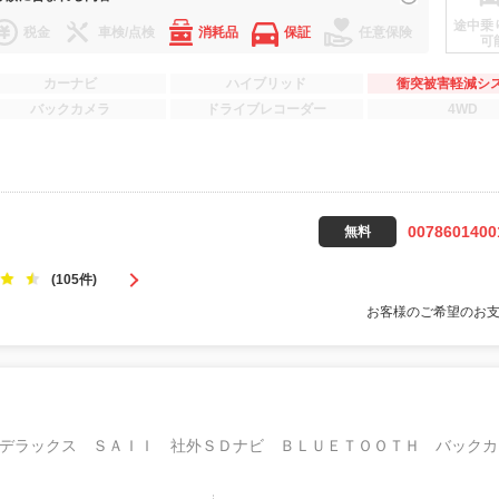
途中乗
税金
車検/点検
消耗品
保証
任意保険
可
カーナビ
ハイブリッド
衝突被害軽減シ
バックカメラ
ドライブレコーダー
4WD
0078601400
無料
(105件)
お客様のご希望のお