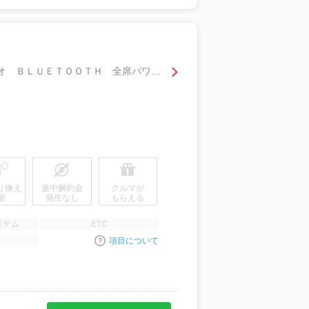
クルーズリミテッド ハイルーフ インパネ５速ＭＴ ディスプレイオーディオ ＢＬＵＥＴＯＯＴＨ 全席パワーウィンドウ エアコン パワステ Ｗエアバッグ ＡＢＳ キーレスエントリー 電動格納ミラー
り換え
途中解約金
クルマが
能
発生なし
もらえる
ステム
ETC
項目について