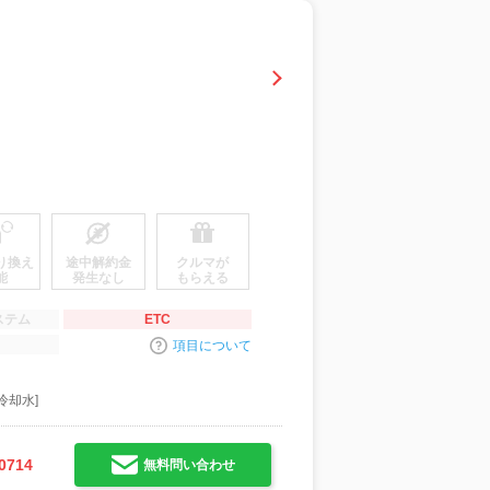
り換え
途中解約金
クルマが
能
発生なし
もらえる
ステム
ETC
項目について
冷却水]
0714
無料問い合わせ