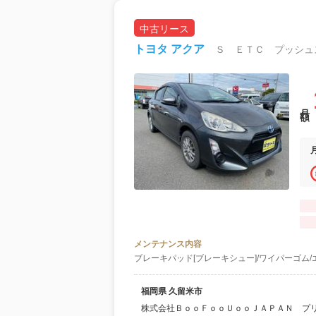
中古リース
トヨタ アクア
Ｓ ＥＴＣ プッシュ
月額
メンテナンス内容
ブレーキパッド[ブレーキシュー]/ワイパーゴム/
福岡県 久留米市
株式会社ＢｏｏＦｏｏＵｏｏＪＡＰＡＮ プ