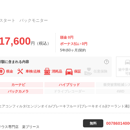
スタート バックモニター
17,600
頭金 0円
円（税込）
ボーナス払い 0円
5年(60ヶ月)契約
月額に
含まれる内容
途中乗
税金
車検/点検
消耗品
保証
任意保険
可
カーナビ
ハイブリッド
衝突被害軽減シ
バックカメラ
ドライブレコーダー
4WD
エアコンフィルタ/エンジンオイル/ブレーキフルード[ブレーキオイル]/クーラント液[
0078601400
無料
リウス専門店 楽プリース