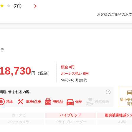
(7件)
お客様のご希望のお
メラ
18,730
頭金 0円
円（税込）
ボーナス払い 0円
5年(60ヶ月)契約
月額に
含まれる内容
途中乗
税金
車検/点検
消耗品
保証
任意保険
可
カーナビ
ハイブリッド
衝突被害軽減シ
バックカメラ
ドライブレコーダー
4WD