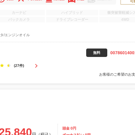
可
カーナビ
ハイブリッド
衝突被害軽減シ
バックカメラ
ドライブレコーダー
4WD
タ/エンジンオイル
0078601400
無料
(27件)
お客様のご希望のお
25,840
頭金 0円
円（税込）