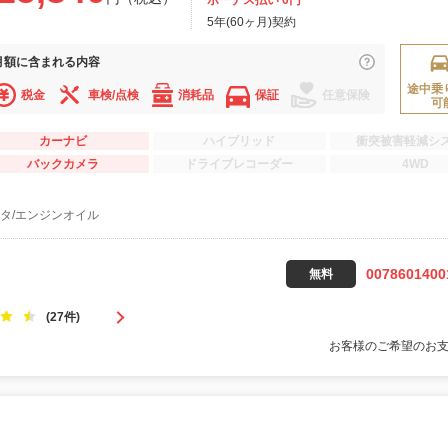
ボーナス払い 0円
5年(60ヶ月)契約
月額に
含まれる内容
途中乗
税金
車検/点検
消耗品
保証
任意保険
可
カーナビ
ハイブリッド
衝突被害軽減シ
バックカメラ
ドライブレコーダー
4WD
タ/エンジンオイル
0078601400
無料
(27件)
お客様のご希望のお