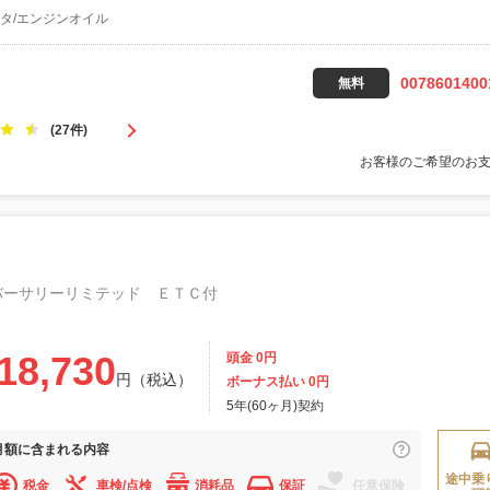
タ/エンジンオイル
0078601400
無料
(27件)
お客様のご希望のお
バーサリーリミテッド ＥＴＣ付
18,730
頭金 0円
円（税込）
ボーナス払い 0円
5年(60ヶ月)契約
月額に
含まれる内容
途中乗
税金
車検/点検
消耗品
保証
任意保険