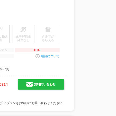
り換え
途中解約金
クルマが
能
発生なし
もらえる
ステム
ETC
項目について
冷却水]
0714
無料問い合わせ
支払いプランもお気軽にお問い合わせください！