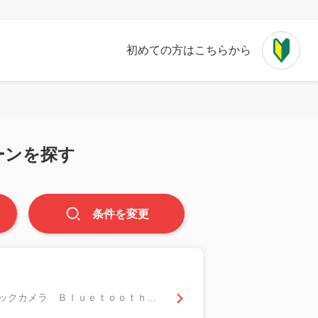
初めての方はこちらから
ーンを探す
条件
を
変更
Ｇ ＥＴＣ ７インチナビ デジタルインナーミラー スマートキー プッシュスタート バックカメラ Ｂｌｕｅｔｏｏｔｈ接続 ＣＤ、ＤＶＤ