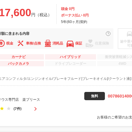
17,600
頭金 0円
円（税込）
ボーナス払い 0円
5年(60ヶ月)契約
月額に
含まれる内容
途中乗
税金
車検/点検
消耗品
保証
任意保険
可
カーナビ
ハイブリッド
衝突被害軽減シ
バックカメラ
ドライブレコーダー
4WD
エアコンフィルタ/エンジンオイル/ブレーキフルード[ブレーキオイル]/クーラント液[
0078601400
無料
リウス専門店 楽プリース
(7件)
お客様のご希望のお