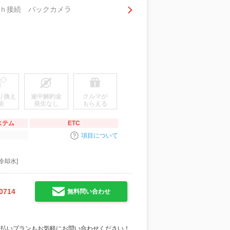
ｈ接続 バックカメラ
り換え
途中解約金
クルマが
能
発生なし
もらえる
ステム
ETC
項目について
冷却水]
0714
無料問い合わせ
支払いプランもお気軽にお問い合わせください！