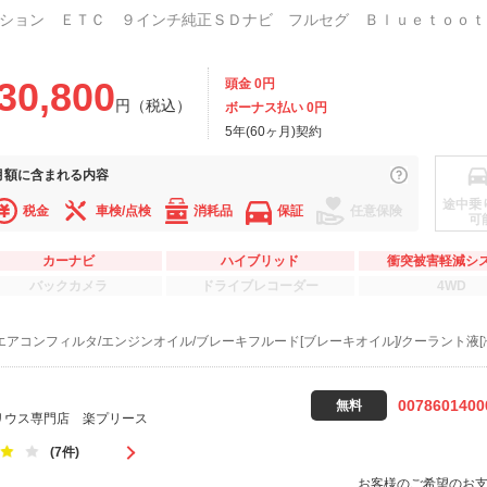
ション ＥＴＣ ９インチ純正ＳＤナビ フルセグ Ｂｌｕｅｔｏｏｔ
30,800
頭金 0円
円（税込）
ボーナス払い 0円
5年(60ヶ月)契約
月額に
含まれる内容
途中乗
税金
車検/点検
消耗品
保証
任意保険
可
カーナビ
ハイブリッド
衝突被害軽減シ
バックカメラ
ドライブレコーダー
4WD
エアコンフィルタ/エンジンオイル/ブレーキフルード[ブレーキオイル]/クーラント液[
0078601400
無料
リウス専門店 楽プリース
(7件)
お客様のご希望のお