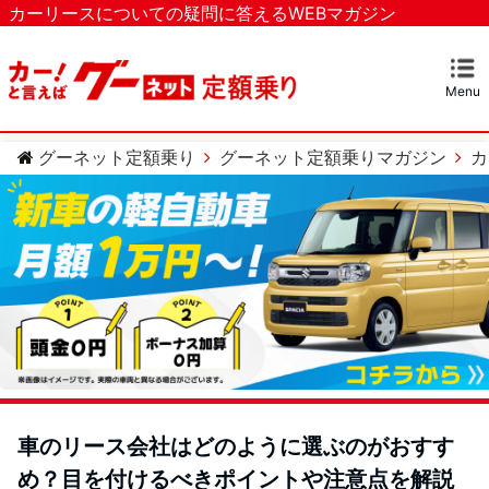
カーリースについての疑問に答えるWEBマガジン
Menu
マガジンTOP
カーリースとは？
ベストなカーリースを探す
カテゴリー
カーリースについての疑問
カーローンについての疑問
車のメンテナンスについての疑問
グーネット定額乗り
グーネット定額乗りマガジン
カ
車のリース会社はどのように選ぶのがおすす
め？目を付けるべきポイントや注意点を解説