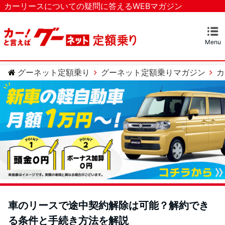
カーリースについての疑問に答えるWEBマガジン
Menu
マガジンTOP
カーリースとは？
ベストなカーリースを探す
カテゴリー
カーリースについての疑問
カーローンについての疑問
車のメンテナンスについての疑問
グーネット定額乗り
グーネット定額乗りマガジン
カ
車のリースで途中契約解除は可能？解約でき
る条件と手続き方法を解説