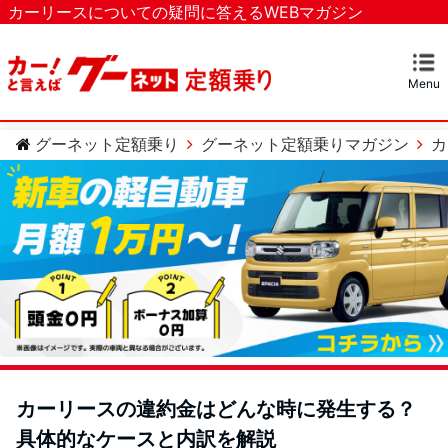
カーリースについての疑問に答えるWEBマガジン
Menu
マガジンTOP
カーリースとは？
ベストなカーリースを探す
カテゴリー
カーリースについての疑問
カーローンについての疑問
車のメンテナンスについての疑問
グーネット定額乗り
グーネット定額乗りマガジン
カ
カーリースの違約金はどんな時に発生する？
具体的なケースと内訳を解説