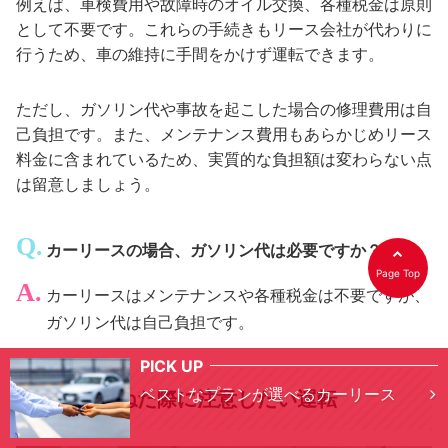
例えば、車検費用や故障時のオイル交換、各種税金は原則
として不要です。これらの手続きもリース会社が代わりに
行うため、車の維持に手間をかけず運転できます。
ただし、ガソリン代や事故を起こした場合の修理費用は自
己負担です。また、メンテナンス費用もあらかじめリース
料金に含まれているため、実質的な負担額は変わらない点
は留意しましょう。
カーリースの場合、ガソリン代は必要ですか？
Page Top
カーリースはメンテナンスや各種税金は不要ですが、
ガソリン代は自己負担です。
PICK UP
ベストなプランが選べるカーリース
年齢を重ねた際に注意したい運転