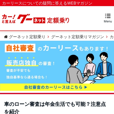
カーリースについての疑問に答えるWEBマガジン
Menu
マガジンTOP
カーリースとは？
ベストなカーリースを探す
カテゴリー
カーリースについての疑問
カーローンについての疑問
車のメンテナンスについての疑問
グーネット定額乗り
グーネット定額乗りマガジン
カ
車のローン審査は年金生活でも可能？注意点
を紹介