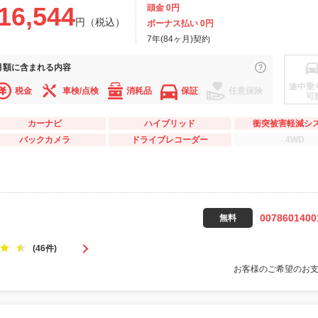
16,544
頭金 0円
円（税込）
ボーナス払い 0円
7年(84ヶ月)契約
月額に
含まれる内容
途中乗
税金
車検/点検
消耗品
保証
任意保険
可
カーナビ
ハイブリッド
衝突被害軽減シ
バックカメラ
ドライブレコーダー
4WD
0078601400
無料
(46件)
お客様のご希望のお