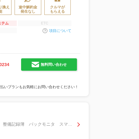
り換え
途中解約金
クルマが
能
発生なし
もらえる
ステム
ETC
項目について
0234
無料問い合わせ
支払いプランもお気軽にお問い合わせください！
１．２ ｅ－ＰＯＷＥＲ Ｘ 純正ナビアラウンドビュ－モニターＤレコＥＴＣ 軽減ブレーキ 整備記録簿 バックモニタ スマキー キーレス ＥＴＣ付 ＡＡＣ レーンアシスト パワーウインドウ １オーナー ドライブレコ－ダ－ ナビＴＶ