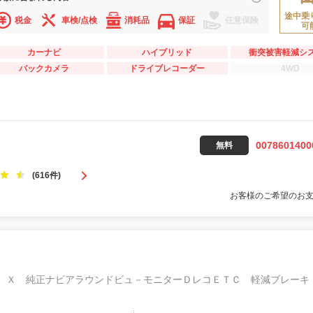
途中乗
税金
車検/点検
消耗品
保証
任意保険
可
カーナビ
ハイブリッド
衝突被害軽減シ
バックカメラ
ドライブレコーダー
4WD
0078601400
無料
(616件)
お客様のご希望のお