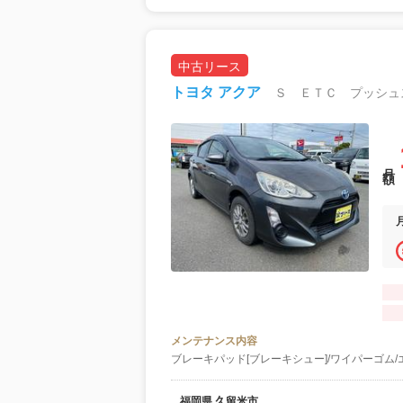
中古リース
トヨタ アクア
Ｓ ＥＴＣ プッシュ
月額
メンテナンス内容
ブレーキパッド[ブレーキシュー]/ワイパーゴム/
福岡県 久留米市