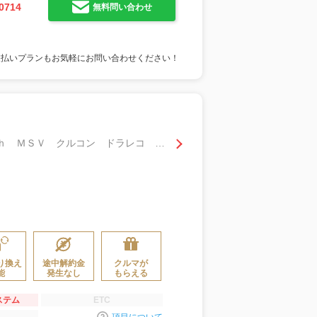
0714
無料問い合わせ
支払いプランもお気軽にお問い合わせください！
ｅ－パワー メダリスト 純正ナビ 全周囲カメラ フルセグ ＤＶＤ再生 Ｂｌｕｅｔｏｏｔｈ ＭＳＶ クルコン ドラレコ エマージェンシーブレーキ クリアランスソナー オートライトＬＥＤ フォグ インテリジェントルームミラー
り換え
途中解約金
クルマが
能
発生なし
もらえる
ステム
ETC