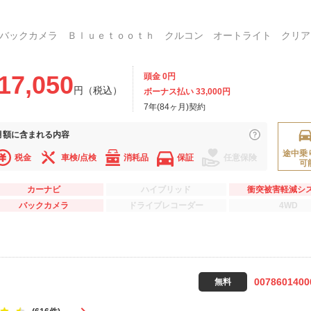
17,050
頭金 0円
円（税込）
ボーナス払い 33,000円
7年(84ヶ月)契約
月額に
含まれる内容
途中乗
税金
車検/点検
消耗品
保証
任意保険
可
カーナビ
ハイブリッド
衝突被害軽減シ
バックカメラ
ドライブレコーダー
4WD
0078601400
無料