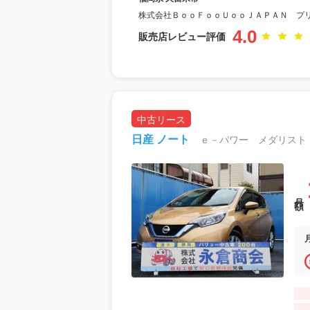
株式会社ＢｏｏＦｏｏＵｏｏＪＡＰＡＮ プ
4.0
販売店レビュー評価
中古リース
日産 ノート
月額