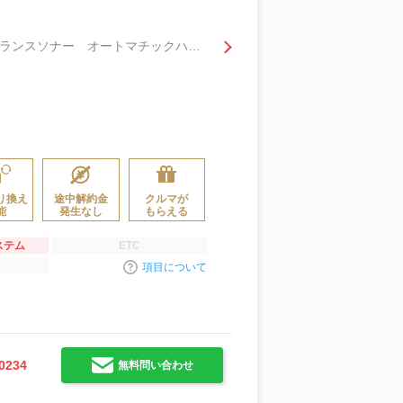
ベーシック ナビ バックカメラ Ｂｌｕｅｔｏｏｔｈ クルコン オートライト クリアランスソナー オートマチックハイビーム ホンダセンシング 純正アルミ モデューロ１５インチアルミ アイドリングストップ
り換え
途中解約金
クルマが
能
発生なし
もらえる
ステム
ETC
項目について
0234
無料問い合わせ