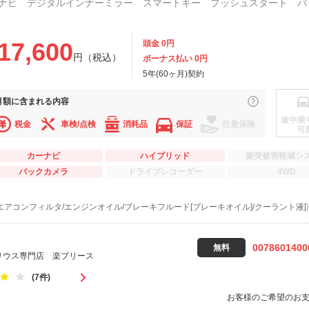
17,600
頭金 0円
円（税込）
ボーナス払い 0円
5年(60ヶ月)契約
月額に
含まれる内容
途中乗
税金
車検/点検
消耗品
保証
任意保険
可
カーナビ
ハイブリッド
衝突被害軽減シ
バックカメラ
ドライブレコーダー
4WD
エアコンフィルタ/エンジンオイル/ブレーキフルード[ブレーキオイル]/クーラント液[
0078601400
無料
リウス専門店 楽プリース
(7件)
お客様のご希望のお