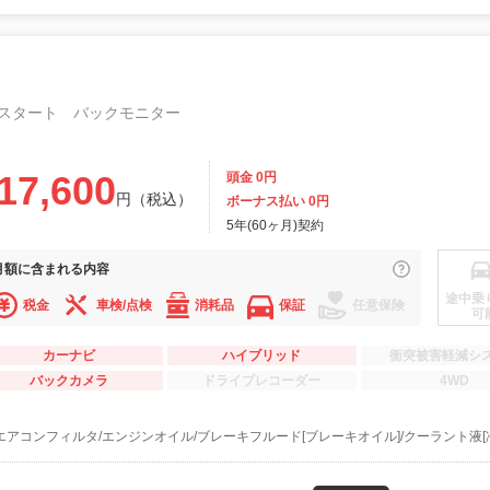
スタート バックモニター
17,600
頭金 0円
円（税込）
ボーナス払い 0円
5年(60ヶ月)契約
月額に
含まれる内容
途中乗
税金
車検/点検
消耗品
保証
任意保険
可
カーナビ
ハイブリッド
衝突被害軽減シ
バックカメラ
ドライブレコーダー
4WD
エアコンフィルタ/エンジンオイル/ブレーキフルード[ブレーキオイル]/クーラント液[