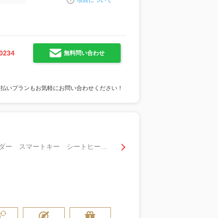
項目について
0234
無料問い合わせ
支払いプランもお気軽にお問い合わせください！
Ｓ ナビ バックカメラ フルセグＴＶ ＤＶＤ再生 Ｂｌｕｅｔｏｏｔｈ ドライブレコーダー スマートキー シートヒーター セーフティセンス オートライトＬＥＤ オートマチックハイビーム