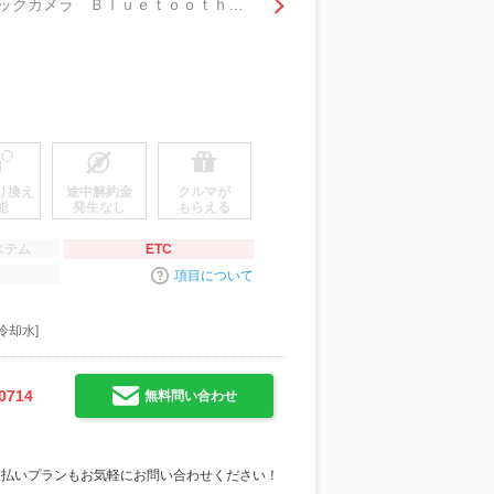
Ｇ ＥＴＣ ７インチナビ デジタルインナーミラー スマートキー プッシュスタート バックカメラ Ｂｌｕｅｔｏｏｔｈ接続 ＣＤ、ＤＶＤ
り換え
途中解約金
クルマが
能
発生なし
もらえる
ステム
ETC
項目について
冷却水]
0714
無料問い合わせ
支払いプランもお気軽にお問い合わせください！