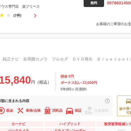
0078601400
無料
リウス専門店 楽プリース
(7件)
お客様のご希望のお
15,840
頭金 0円
円（税込）
ボーナス払い 33,000円
5年(60ヶ月)契約
月額に
含まれる内容
途中乗
税金
車検/点検
消耗品
保証
任意保険
可
カーナビ
ハイブリッド
衝突被害軽減シ
バックカメラ
ドライブレコーダー
4WD