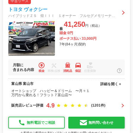
中古リース
トヨタ ヴォクシー
ハイブリッドＺＳ 煌ＩＩＩ １オーナー フルセグメモリーナビ バックカメラ スマートキー 衝突軽減ブレーキ 両側電動スライドドア オートライト シートヒーター クルーズコントロール ステアリングスイッチ フォグライト 純正ＡＷ
41,250
円（税込）
月額
頭金 0円
ボーナス払い 33,000円
7年(84ヶ月)契約
月額に
含まれる内容
税金
車検/点検
消耗品
保証
任意保険
富山県 富山市
詳細を開く＋
オートショップ ハッピー＆ドリーム 〜月々１
万円から乗れる！フラット７富山店〜
4.9
販売店レビュー評価
(1201件)
無料電話でご相談
無料問い合わせ
お客様のご希望のお支払いプランもお気軽にお問い合わせください！