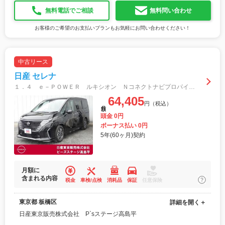
無料電話でご相談
無料問い合わせ
お客様のご希望のお支払いプランもお気軽にお問い合わせください！
中古リース
日産 セレナ
１．４ ｅ－ＰＯＷＥＲ ルキシオン ＮコネクトナビプロパイロットパーキングＡＶＭ アラウンドビュ レーンキープアシスト パーキングアシスト フルセグＴＶ 衝突被害軽減システム バックモニター ＬＥＤヘッドランプ サイドカメラ ＥＴＣ
64,405
円（税込）
月額
頭金 0円
ボーナス払い 0円
5年(60ヶ月)契約
月額に
含まれる内容
税金
車検/点検
消耗品
保証
任意保険
東京都 板橋区
詳細を開く＋
日産東京販売株式会社 P`sステージ高島平