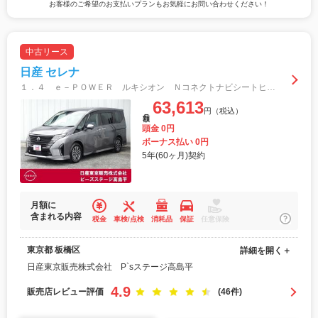
お客様のご希望のお支払いプランもお気軽にお問い合わせください！
中古リース
日産 セレナ
１．４ ｅ－ＰＯＷＥＲ ルキシオン Ｎコネクトナビシートヒータープロパイ後席 アラウンドビュ レーンキープアシスト パーキングアシスト フルセグＴＶ 衝突被害軽減システム シートヒータ バックモニター ＬＥＤヘッドランプ サイドカメラ
63,613
円（税込）
月額
頭金 0円
ボーナス払い 0円
5年(60ヶ月)契約
月額に
含まれる内容
税金
車検/点検
消耗品
保証
任意保険
東京都 板橋区
詳細を開く＋
日産東京販売株式会社 P`sステージ高島平
4.9
販売店レビュー評価
(46件)