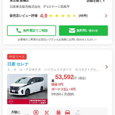
東京都 板橋区
詳細を開く＋
日産東京販売株式会社 P`sステージ高島平
4.9
販売店レビュー評価
(46件)
無料電話でご相談
無料問い合わせ
お客様のご希望のお支払いプランもお気軽にお問い合わせください！
中古リース
日産 セレナ
１．４ ｅ－ＰＯＷＥＲ ハイウェイスターＶ ＮコネクトナビプロパイＡＶＭスマートルームＭ アラウンドビュモニター ブレーキサポート ＬＥＤヘッドライト １オーナー レーダークルーズコントロール インテリキー Ｄレコ バックモニター キーレス
53,592
円（税込）
月額
頭金 0円
ボーナス払い 0円
5年(60ヶ月)契約
月額に