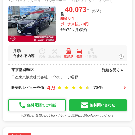
ハイウェイスターＶ ワンオーナー プロパイロット インテリジェントキ－ 衝突軽減ブレーキ ワンオ－ナ－車 ＬＥＤヘッドライト ＥＴＣ 三列シート バックモニター ドライブレコーダー メモリーナビゲーション オートエアコン
40,073
円（税込）
月額
頭金 0円
ボーナス払い 0円
6年(72ヶ月)契約
月額に
含まれる内容
税金
車検/点検
消耗品
保証
任意保険
東京都 練馬区
詳細を開く＋
日産東京販売株式会社 P`sステージ谷原
4.9
販売店レビュー評価
(70件)
無料電話でご相談
無料問い合わせ
お客様のご希望のお支払いプランもお気軽にお問い合わせください！