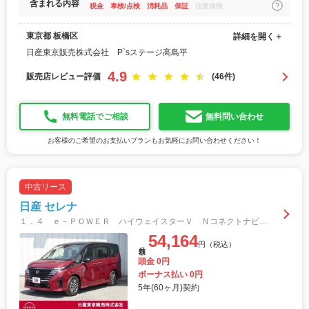
含まれる内容
税金
車検/点検
消耗品
保証
任意保険
東京都 板橋区
詳細を開く＋
日産東京販売株式会社 P`sステージ高島平
4.9
販売店レビュー評価
(46件)
無料電話でご相談
無料問い合わせ
お客様のご希望のお支払いプランもお気軽にお問い合わせください！
中古リース
日産 セレナ
１．４ ｅ－ＰＯＷＥＲ ハイウェイスターＶ Ｎコネクトナビプロパイ後席モニターＤレコＥＴ レーダーブレーキサポート ＬＥＤヘッドライト インテリジェントクルーズ インテリジェントキー 盗難防止システム １オナ ウォークスルー アルミホイール
54,164
円（税込）
月額
頭金 0円
ボーナス払い 0円
5年(60ヶ月)契約