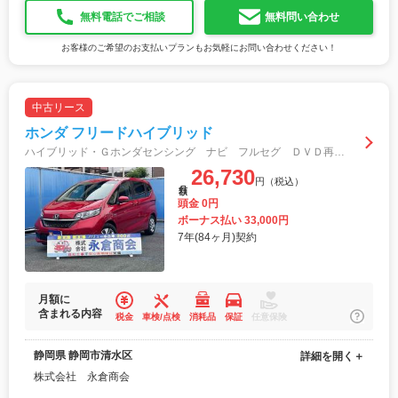
無料電話でご相談
無料問い合わせ
お客様のご希望のお支払いプランもお気軽にお問い合わせください！
中古リース
ホンダ フリードハイブリッド
ハイブリッド・Ｇホンダセンシング ナビ フルセグ ＤＶＤ再生 Ｂｌｕｅｔｏｏｔｈ バックカメラ 両側パワスラ クルーズコントロール スマートキー 前後ドライブレコーダー オートライトＬＥＤ ＥＴＣ 乗車定員７人
26,730
円（税込）
月額
頭金 0円
ボーナス払い 33,000円
7年(84ヶ月)契約
月額に
含まれる内容
税金
車検/点検
消耗品
保証
任意保険
静岡県 静岡市清水区
詳細を開く＋
株式会社 永倉商会