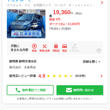
カスタムＧ ナビ 全周囲カメラ ワンセグ Ｂｌｕｅｔｏｏｔｈ クルコン ＥＴＣ 両側電動スライドドア スマートアシスト オートライトＬＥＤ アイドリングストップ パーキングセンサー 純正アルミ
19,360
円（税込）
月額
頭金 0円
ボーナス払い 33,000円
7年(84ヶ月)契約
月額に
含まれる内容
税金
車検/点検
消耗品
保証
任意保険
静岡県 静岡市清水区
詳細を開く＋
株式会社 永倉商会
4.9
販売店レビュー評価
(616件)
無料電話でご相談
無料問い合わせ
お客様のご希望のお支払いプランもお気軽にお問い合わせください！