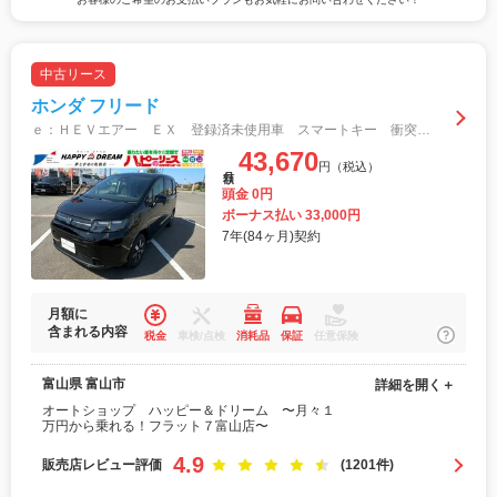
中古リース
ホンダ フリード
ｅ：ＨＥＶエアー ＥＸ 登録済未使用車 スマートキー 衝突軽減ブレーキ ＢＳＭ バックカメラ 両側電動スライドドア オートライト オートエアコン シートヒーター ＡＣＣ ステアリングスイッチ ＬＥＤライト 純正１５インチＡＷ
43,670
円（税込）
月額
頭金 0円
ボーナス払い 33,000円
7年(84ヶ月)契約
月額に
含まれる内容
税金
車検/点検
消耗品
保証
任意保険
富山県 富山市
詳細を開く＋
オートショップ ハッピー＆ドリーム 〜月々１
万円から乗れる！フラット７富山店〜
4.9
販売店レビュー評価
(1201件)