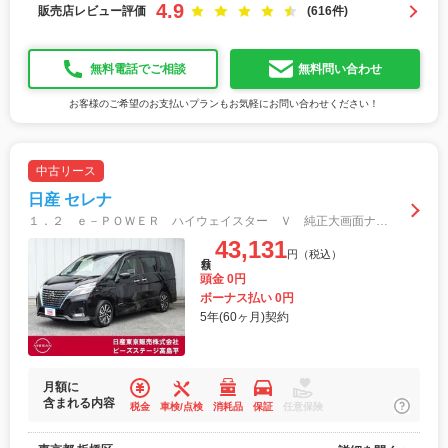
4.9
販売店レビュー評価
(616件)
無料電話でご相談
無料問い合わせ
お客様のご希望のお支払いプランもお気軽にお問い合わせください！
中古リース
日産 セレナ
１．２ ｅ－ＰＯＷＥＲ ハイウェイスター Ｖ 純正大画面ナビ後席モニタープロパイＡＶＭ インテリキ－ 追従式クルーズコントロール 踏み間違い衝突防止 ＬＥＤヘッドランプ ＥＴＣ １オーナー 車線逸脱警告 ３列シート ドライブレコーダー アルミ
43,131
円（税込）
月額
頭金 0円
ボーナス払い 0円
5年(60ヶ月)契約
月額に
含まれる内容
税金
車検/点検
消耗品
保証
任意保険