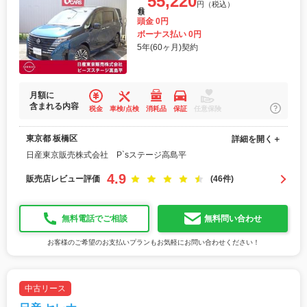
55,220
円（税込）
月額
頭金 0円
ボーナス払い 0円
5年(60ヶ月)契約
月額に
含まれる内容
税金
車検/点検
消耗品
保証
任意保険
東京都 板橋区
詳細を開く＋
日産東京販売株式会社 P`sステージ高島平
4.9
販売店レビュー評価
(46件)
無料電話でご相談
無料問い合わせ
お客様のご希望のお支払いプランもお気軽にお問い合わせください！
中古リース