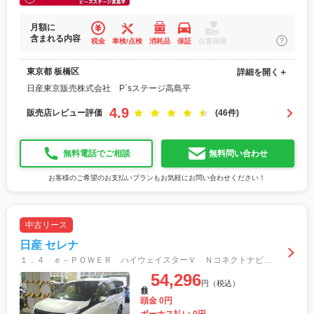
月額に
含まれる内容
税金
車検/点検
消耗品
保証
任意保険
東京都 板橋区
詳細を開く＋
日産東京販売株式会社 P`sステージ高島平
4.9
販売店レビュー評価
(46件)
無料電話でご相談
無料問い合わせ
お客様のご希望のお支払いプランもお気軽にお問い合わせください！
中古リース
日産 セレナ
１．４ ｅ－ＰＯＷＥＲ ハイウェイスターＶ ＮコネクトナビシートヒータープロパイＡＶＭ アラウンドビュモニター ブレーキサポート シートヒーター ＬＥＤヘッドライト １オーナー レーダークルーズコントロール インテリキー Ｄレコ バックモニター
54,296
円（税込）
月額
頭金 0円