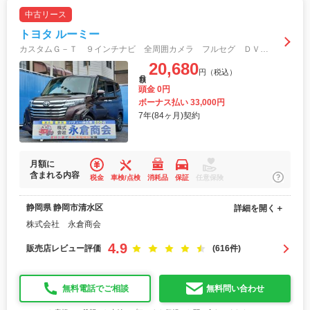
中古リース
トヨタ ルーミー
カスタムＧ－Ｔ ９インチナビ 全周囲カメラ フルセグ ＤＶＤ再生 Ｂｌｕｅｔｏｏｔｈ クルコン ＥＴＣ ドラレコ シートヒーター クリアランスソナー スマートアシスト ターボ 純正アルミ オートライトＬＥＤ
20,680
円（税込）
月額
頭金 0円
ボーナス払い 33,000円
7年(84ヶ月)契約
月額に
含まれる内容
税金
車検/点検
消耗品
保証
任意保険
静岡県 静岡市清水区
詳細を開く＋
株式会社 永倉商会
4.9
販売店レビュー評価
(616件)
無料電話でご相談
無料問い合わせ