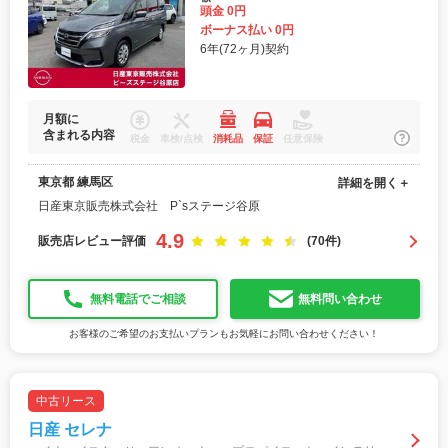
頭金 0円
ボーナス払い 0円
6年(72ヶ月)契約
月額に
含まれる内容
税金
車検/点検
消耗品
保証
任意保険
東京都 練馬区
詳細を開く＋
日産東京販売株式会社 P`sステージ谷原
4.9
販売店レビュー評価
(70件)
無料電話でご相談
無料問い合わせ
お客様のご希望のお支払いプランもお気軽にお問い合わせください！
中古リース
日産 セレナ