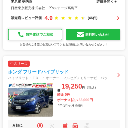
東京都 板橋区
詳細を開く＋
日産東京販売株式会社 P`sステージ高島平
4.9
販売店レビュー評価
(46件)
無料電話でご相談
無料問い合わせ
お客様のご希望のお支払いプランもお気軽にお問い合わせください！
中古リース
ホンダ フリードハイブリッド
ハイブリッド・ＥＸ １オーナー フルセグメモリーナビ バックカメラ スマートキー 衝突軽減ブレーキ 両側電動スライドドア オートライト オートエアコン シートヒーター ＡＣＣ ステアリングスイッチ 純正ＡＷ ＥＴＣ
19,250
円（税込）
月額
頭金 0円
ボーナス払い 33,000円
7年(84ヶ月)契約
月額に