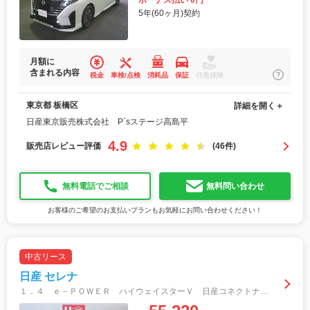
ボーナス払い 0円
5年(60ヶ月)契約
月額に
含まれる内容
税金
車検/点検
消耗品
保証
任意保険
東京都 板橋区
詳細を開く＋
日産東京販売株式会社 P`sステージ高島平
4.9
販売店レビュー評価
(46件)
無料電話でご相談
無料問い合わせ
お客様のご希望のお支払いプランもお気軽にお問い合わせください！
中古リース
日産 セレナ
１．４ ｅ－ＰＯＷＥＲ ハイウェイスターＶ 日産コネクトナビ・ＴＶ・プロパイロット・後 スマートキープッシュスタート アダクティブクルーズコントロール エマージェンシーＢ ドライブレコ－ダ－ ワンオーナー車 ＬＥＤランプ エアコン アルミ