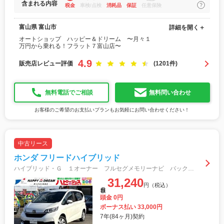
含まれる内容
税金
車検/点検
消耗品
保証
任意保険
富山県 富山市
詳細を開く＋
オートショップ ハッピー＆ドリーム 〜月々１
万円から乗れる！フラット７富山店〜
4.9
販売店レビュー評価
(1201件)
無料電話でご相談
無料問い合わせ
お客様のご希望のお支払いプランもお気軽にお問い合わせください！
中古リース
ホンダ フリードハイブリッド
ハイブリッド・Ｇ １オーナー フルセグメモリーナビ バックカメラ スマートキー 衝突軽減ブレーキ 両側電動スライドドア オートライト オートエアコン シートヒーター ＡＣＣ ステアリングスイッチ ドラレコ前後 ＥＴＣ
31,240
円（税込）
月額
頭金 0円
ボーナス払い 33,000円
7年(84ヶ月)契約