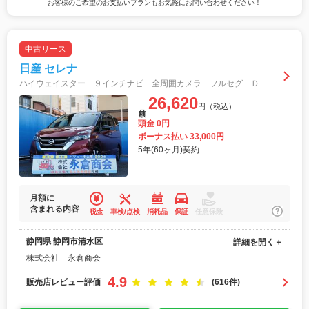
お客様のご希望のお支払いプランもお気軽にお問い合わせください！
中古リース
日産 セレナ
ハイウェイスター ９インチナビ 全周囲カメラ フルセグ ＤＶＤ再生 Ｂｌｕｅｔｏｏｔｈ Ｂｌｕ－ｒａｙ再生 プロパイロット ＥＴＣ 両側パワスラ オートライトＬＥＤ フォグランプ アイドリングストップ 純正アルミ
26,620
円（税込）
月額
頭金 0円
ボーナス払い 33,000円
5年(60ヶ月)契約
月額に
含まれる内容
税金
車検/点検
消耗品
保証
任意保険
静岡県 静岡市清水区
詳細を開く＋
株式会社 永倉商会
4.9
販売店レビュー評価
(616件)