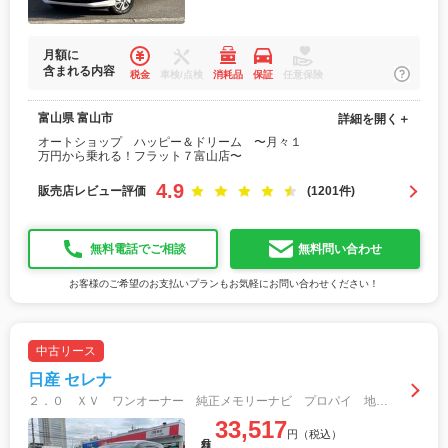
月額に
含まれる内容
税金
車検/点検
消耗品
保証
任意保険
富山県 富山市
詳細を開く＋
オートショップ ハッピー＆ドリーム 〜月々１
万円から乗れる！フラット７富山店〜
4.9
販売店レビュー評価
(1201件)
無料電話でご相談
無料問い合わせ
お客様のご希望のお支払いプランもお気軽にお問い合わせください！
中古リース
日産 セレナ
２．０ ＸＶ ワンオーナー 純正メモリーナビ プロパイ 地デジＴＶ ワンオナ Ｂカメラ ウォークスルー レーダークルーズコントロール レーンアシスト オートマチックハイビーム ＰＷ スマートキー ＥＴＣ Ｉストップ
33,517
円（税込）
月額