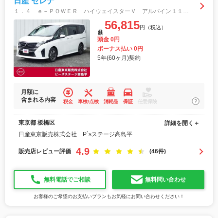
日産 セレナ
１．４ ｅ－ＰＯＷＥＲ ハイウェイスターＶ アルパイン１１インチＭナビ後席モニタープロ アラウンドビュモニター ブレーキサポート ＬＥＤヘッドライト １オーナー レーダークルーズコントロール インテリキー Ｄレコ バックモニター オートエアコン
56,815
円（税込）
月額
頭金 0円
ボーナス払い 0円
5年(60ヶ月)契約
月額に
含まれる内容
税金
車検/点検
消耗品
保証
任意保険
東京都 板橋区
詳細を開く＋
日産東京販売株式会社 P`sステージ高島平
4.9
販売店レビュー評価
(46件)
無料電話でご相談
無料問い合わせ
お客様のご希望のお支払いプランもお気軽にお問い合わせください！