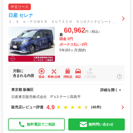
中古リース
日産 セレナ
１．４ ｅ－ＰＯＷＥＲ ＡＵＴＥＣＨ Ｎコネクトナビシートヒータープロパイ後席 レーンアシスト ＬＥＤ アラウンドモニター １オーナー インテリキー ドライブレコーダー ＥＴＣ オートエアコン バックモニター メモリーナビ シートヒーター
60,962
円（税込）
月額
頭金 0円
ボーナス払い 0円
5年(60ヶ月)契約
月額に
含まれる内容
税金
車検/点検
消耗品
保証
任意保険
東京都 板橋区
詳細を開く＋
日産東京販売株式会社 P`sステージ高島平
4.9
販売店レビュー評価
(46件)
無料電話でご相談
無料問い合わせ