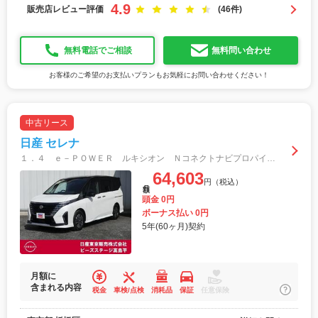
4.9
販売店レビュー評価
(46件)
無料電話でご相談
無料問い合わせ
お客様のご希望のお支払いプランもお気軽にお問い合わせください！
中古リース
日産 セレナ
１．４ ｅ－ＰＯＷＥＲ ルキシオン ＮコネクトナビプロパイＡＶＭスマートルームＭ 衝突軽減 フルセグ バックカメラ サイドカメラ セキュリティ ＬＥＤヘッドライト ＬＤＰ ＥＴＣ インテリキー インテリジェントクルーズコントロール
64,603
円（税込）
月額
頭金 0円
ボーナス払い 0円
5年(60ヶ月)契約
月額に
含まれる内容
税金
車検/点検
消耗品
保証
任意保険