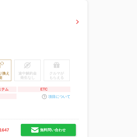
り換え
途中解約金
クルマが
能
発生なし
もらえる
ステム
ETC
項目について
1647
無料問い合わせ