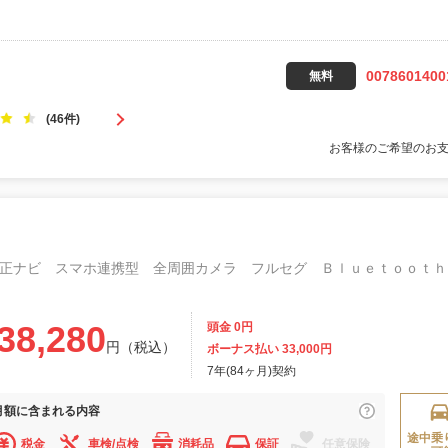
0078601400
無料
(46件)
お客様のご希望のお
38,280
頭金 0円
円（税込）
ボーナス払い 33,000円
7年(84ヶ月)契約
月額に
含まれる内容
途中乗
税金
車検/点検
消耗品
保証
任意保険