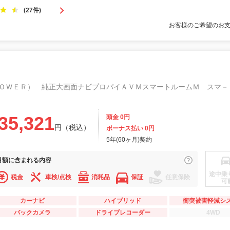
(27件)
お客様のご希望のお
35,321
頭金 0円
円（税込）
ボーナス払い 0円
5年(60ヶ月)契約
月額に
含まれる内容
途中乗
税金
車検/点検
消耗品
保証
任意保険
可
カーナビ
ハイブリッド
衝突被害軽減シ
バックカメラ
ドライブレコーダー
4WD