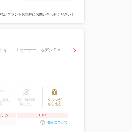
支払いプランもお気軽にお問い合わせください！
１．２ Ｘ （ｅ－ＰＯＷＥＲ） 純正大画面ナビプロパイＡＶＭスマートルームＭ スマ－トキ－ １オーナー 地デジＴＶ 追従クルーズ メモリーナビゲーション サイドエアバック パワーウインドウ ＬＤＷ ＬＥＤヘッドライト 記録簿 ＥＴＣ
り換え
途中解約金
クルマが
能
発生なし
もらえる
ステム
ETC
項目について