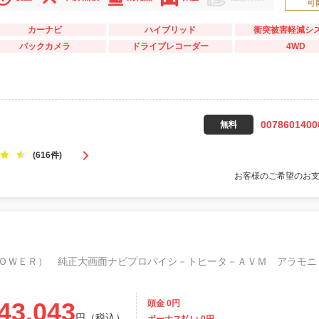
可
カーナビ
ハイブリッド
衝突被害軽減シ
バックカメラ
ドライブレコーダー
4WD
0078601400
無料
(616件)
お客様のご希望のお
43,043
頭金 0円
円（税込）