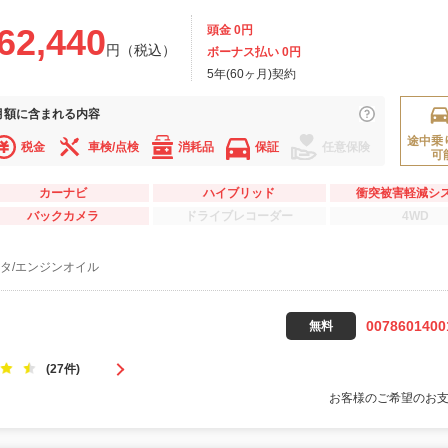
62,440
頭金 0円
円（税込）
ボーナス払い 0円
5年(60ヶ月)契約
月額に
含まれる内容
途中乗
税金
車検/点検
消耗品
保証
任意保険
可
カーナビ
ハイブリッド
衝突被害軽減シ
バックカメラ
ドライブレコーダー
4WD
タ/エンジンオイル
0078601400
無料
(27件)
お客様のご希望のお