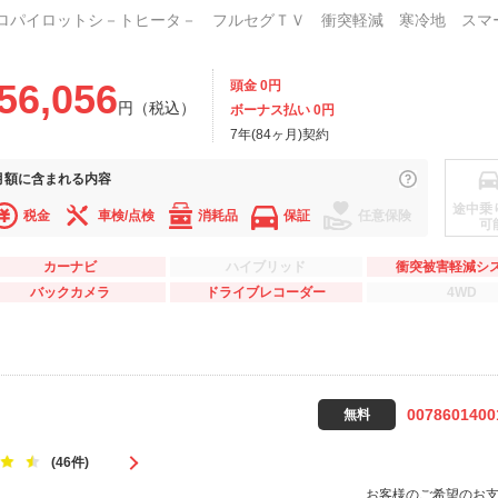
56,056
頭金 0円
円（税込）
ボーナス払い 0円
7年(84ヶ月)契約
月額に
含まれる内容
途中乗
税金
車検/点検
消耗品
保証
任意保険
可
カーナビ
ハイブリッド
衝突被害軽減シ
バックカメラ
ドライブレコーダー
4WD
0078601400
無料
(46件)
お客様のご希望のお