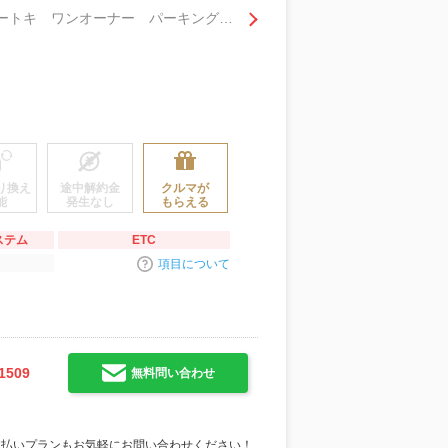
Ｂ６ Ｎコネクトナビプロパイロットシ－トヒータ－ フルセグＴＶ 衝突軽減 寒冷地 スマートキ ワンオーナー パーキングアシスト ＬＥＤ ドライブレコーダー ＡＣＣ ＥＴＣ レーンアシスト フルオートエアコン
り換え
途中解約金
クルマが
能
発生なし
もらえる
ステム
ETC
項目について
1509
無料問い合わせ
支払いプランもお気軽にお問い合わせください！