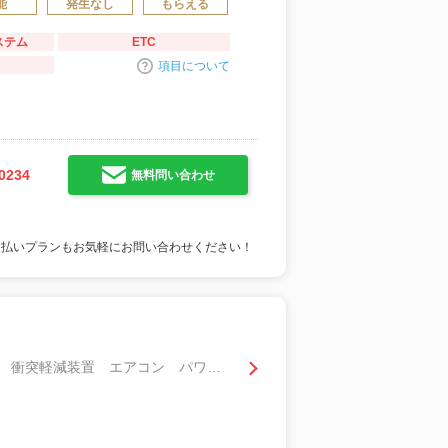
能
発生なし
もらえる
ステム
ETC
項目について
0234
無料問い合わせ
支払いプランもお気軽にお問い合わせください！
１．２ Ｘ （ｅ－ＰＯＷＥＲ） 純正大画面ナビプロパイシ－トヒータ－ＡＶＭ アラモニ 衝突軽減装置 エアコン パワーウィンドウ 車線逸脱警報 ＬＥＤ ＡＢＳ アルミホイール フルセグＴＶ レーダークルーズコントロール ナビＴＶ