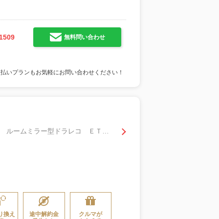
1509
無料問い合わせ
支払いプランもお気軽にお問い合わせください！
ｅ：ＨＥＶ Ｚ 純正ナビ スマホ連携型 全周囲カメラ フルセグ Ｂｌｕｅｔｏｏｔｈ ルームミラー型ドラレコ ＥＴＣ２．０ ホンダセンシング シートヒーター ステアリングヒーター ４ＷＤ 純正アルミ 電動リアゲート
り換え
途中解約金
クルマが