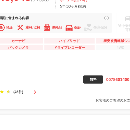
ボーナス払い 0円
5年(60ヶ月)契約
月額に
含まれる内容
途中乗
税金
車検/点検
消耗品
保証
任意保険
可
カーナビ
ハイブリッド
衝突被害軽減シ
バックカメラ
ドライブレコーダー
4WD
0078601400
無料
(46件)
お客様のご希望のお