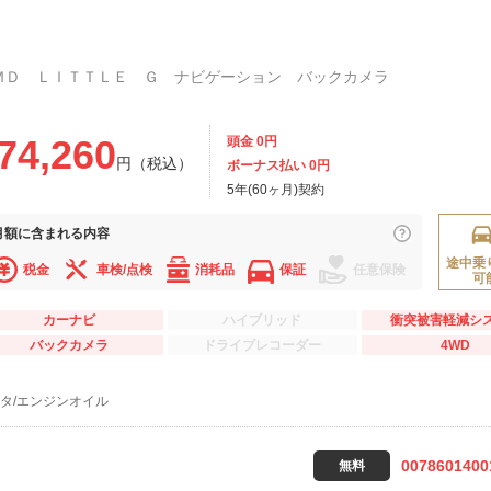
ＭＤ ＬＩＴＴＬＥ Ｇ ナビゲーション バックカメラ
74,260
頭金 0円
円（税込）
ボーナス払い 0円
5年(60ヶ月)契約
月額に
含まれる内容
途中乗
税金
車検/点検
消耗品
保証
任意保険
可
カーナビ
ハイブリッド
衝突被害軽減シ
バックカメラ
ドライブレコーダー
4WD
タ/エンジンオイル
0078601400
無料