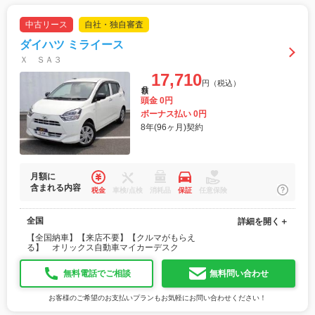
中古リース
自社・独自審査
ダイハツ ミライース
Ｘ ＳＡ３
17,710
円（税込）
月額
頭金 0円
ボーナス払い 0円
8年(96ヶ月)契約
月額に
含まれる内容
税金
車検/点検
消耗品
保証
任意保険
全国
詳細を開く＋
【全国納車】【来店不要】【クルマがもらえ
る】 オリックス自動車マイカーデスク
無料電話でご相談
無料問い合わせ
お客様のご希望のお支払いプランもお気軽にお問い合わせください！