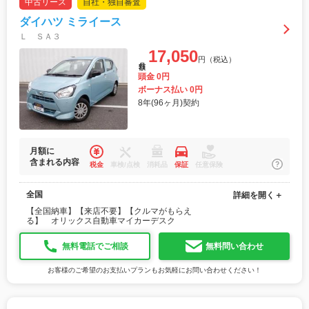
中古リース
自社・独自審査
ダイハツ ミライース
Ｌ ＳＡ３
17,050
円（税込）
月額
頭金 0円
ボーナス払い 0円
8年(96ヶ月)契約
月額に
含まれる内容
税金
車検/点検
消耗品
保証
任意保険
全国
詳細を開く＋
【全国納車】【来店不要】【クルマがもらえ
る】 オリックス自動車マイカーデスク
無料電話でご相談
無料問い合わせ
お客様のご希望のお支払いプランもお気軽にお問い合わせください！