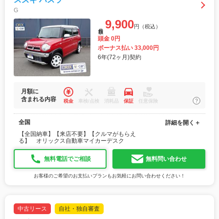
G
9,900
円（税込）
月額
頭金 0円
ボーナス払い 33,000円
6年(72ヶ月)契約
月額に
含まれる内容
税金
車検/点検
消耗品
保証
任意保険
全国
詳細を開く＋
【全国納車】【来店不要】【クルマがもらえ
る】 オリックス自動車マイカーデスク
無料電話でご相談
無料問い合わせ
お客様のご希望のお支払いプランもお気軽にお問い合わせください！
中古リース
自社・独自審査