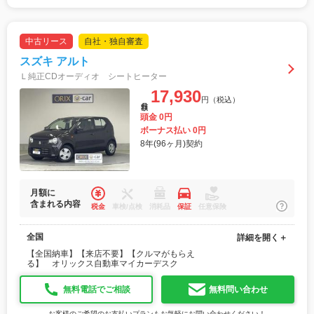
中古リース
自社・独自審査
スズキ アルト
Ｌ純正CDオーディオ シートヒーター
17,930
円（税込）
月額
頭金 0円
ボーナス払い 0円
8年(96ヶ月)契約
月額に
含まれる内容
税金
車検/点検
消耗品
保証
任意保険
全国
詳細を開く＋
【全国納車】【来店不要】【クルマがもらえ
る】 オリックス自動車マイカーデスク
無料電話でご相談
無料問い合わせ
お客様のご希望のお支払いプランもお気軽にお問い合わせください！