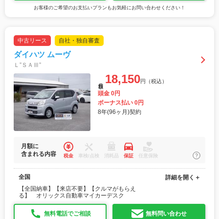
お客様のご希望のお支払いプランもお気軽にお問い合わせください！
中古リース
自社・独自審査
ダイハツ ムーヴ
Ｌ”ＳＡⅢ”
18,150
円（税込）
月額
頭金 0円
ボーナス払い 0円
8年(96ヶ月)契約
月額に
含まれる内容
税金
車検/点検
消耗品
保証
任意保険
全国
詳細を開く＋
【全国納車】【来店不要】【クルマがもらえ
る】 オリックス自動車マイカーデスク
無料電話でご相談
無料問い合わせ