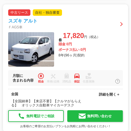
中古リース
自社・独自審査
スズキ アルト
ＦAGS車
17,820
円（税込）
月額
頭金 0円
ボーナス払い 0円
8年(96ヶ月)契約
月額に
含まれる内容
税金
車検/点検
消耗品
保証
任意保険
全国
詳細を開く＋
【全国納車】【来店不要】【クルマがもらえ
る】 オリックス自動車マイカーデスク
無料電話でご相談
無料問い合わせ
お客様のご希望のお支払いプランもお気軽にお問い合わせください！