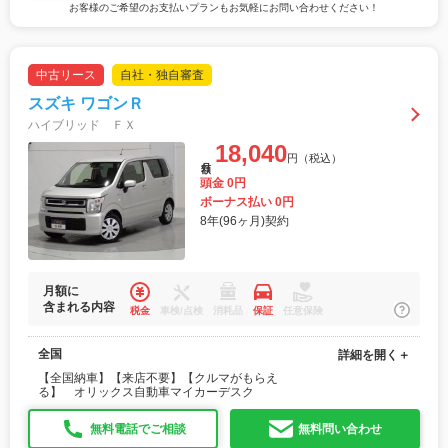
お客様のご希望のお支払いプランもお気軽にお問い合わせください！
中古リース
自社・独自審査
スズキ ワゴンＲ
ハイブリッド ＦＸ
18,040
円（税込）
月額
頭金 0円
ボーナス払い 0円
8年(96ヶ月)契約
月額に
含まれる内容
税金
車検/点検
消耗品
保証
任意保険
全国
詳細を開く＋
【全国納車】【来店不要】【クルマがもらえ
る】 オリックス自動車マイカーデスク
無料電話でご相談
無料問い合わせ