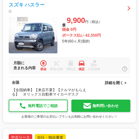
スズキ ハスラー
G
9,900
円（税込）
月額
頭金 0円
ボーナス払い 42,350円
5年(60ヶ月)契約
月額に
含まれる内容
税金
車検/点検
消耗品
保証
任意保険
全国
詳細を開く＋
【全国納車】【来店不要】【クルマがもらえ
る】 オリックス自動車マイカーデスク
無料電話でご相談
無料問い合わせ
お客様のご希望のお支払いプランもお気軽にお問い合わせください！
中古リース
自社・独自審査