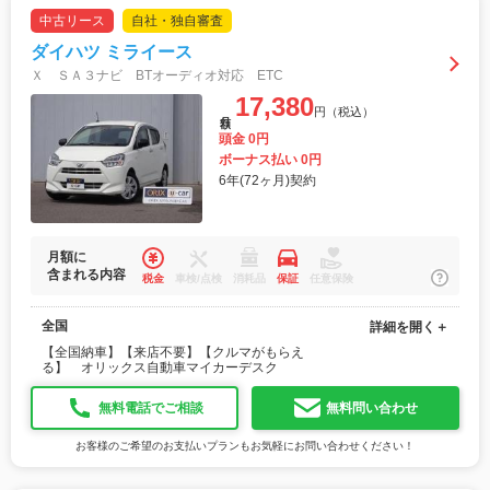
中古リース
自社・独自審査
ダイハツ ミライース
Ｘ ＳＡ３ナビ BTオーディオ対応 ETC
17,380
円（税込）
月額
頭金 0円
ボーナス払い 0円
6年(72ヶ月)契約
月額に
含まれる内容
税金
車検/点検
消耗品
保証
任意保険
全国
詳細を開く＋
【全国納車】【来店不要】【クルマがもらえ
る】 オリックス自動車マイカーデスク
無料電話でご相談
無料問い合わせ
お客様のご希望のお支払いプランもお気軽にお問い合わせください！