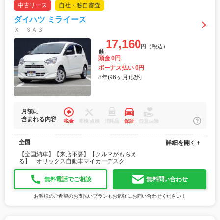
中古リース
自社・独自審査
ダイハツ ミライース
Ｘ ＳＡ３
17,160
円（税込）
月額
頭金 0円
ボーナス払い 0円
8年(96ヶ月)契約
月額に
含まれる内容
税金
車検/点検
消耗品
保証
任意保険
全国
詳細を開く＋
【全国納車】【来店不要】【クルマがもらえ
る】 オリックス自動車マイカーデスク
無料電話でご相談
無料問い合わせ
お客様のご希望のお支払いプランもお気軽にお問い合わせください！