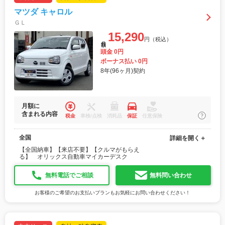
マツダ キャロル
ＧＬ
15,290
円（税込）
月額
頭金 0円
ボーナス払い 0円
8年(96ヶ月)契約
月額に
含まれる内容
税金
車検/点検
消耗品
保証
任意保険
全国
詳細を開く＋
【全国納車】【来店不要】【クルマがもらえ
る】 オリックス自動車マイカーデスク
無料電話でご相談
無料問い合わせ
お客様のご希望のお支払いプランもお気軽にお問い合わせください！