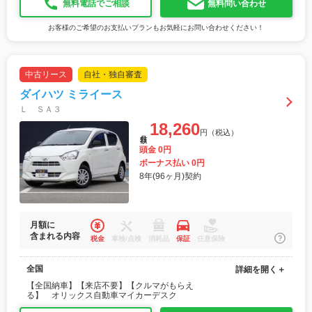
無料電話でご相談
無料問い合わせ
お客様のご希望のお支払いプランもお気軽にお問い合わせください！
中古リース
自社・独自審査
ダイハツ ミライース
Ｌ ＳＡ３
18,260
円（税込）
月額
頭金 0円
ボーナス払い 0円
8年(96ヶ月)契約
月額に
含まれる内容
税金
車検/点検
消耗品
保証
任意保険
全国
詳細を開く＋
【全国納車】【来店不要】【クルマがもらえ
る】 オリックス自動車マイカーデスク