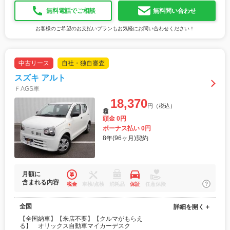
無料電話でご相談
無料問い合わせ
お客様のご希望のお支払いプランもお気軽にお問い合わせください！
中古リース
自社・独自審査
スズキ アルト
ＦAGS車
18,370
円（税込）
月額
頭金 0円
ボーナス払い 0円
8年(96ヶ月)契約
月額に
含まれる内容
税金
車検/点検
消耗品
保証
任意保険
全国
詳細を開く＋
【全国納車】【来店不要】【クルマがもらえ
る】 オリックス自動車マイカーデスク