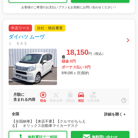
お客様のご希望のお支払いプランもお気軽にお問い合わせください！
中古リース
自社・独自審査
ダイハツ ムーヴ
Ｌ ＳＡ３
18,150
円（税込）
月額
頭金 0円
ボーナス払い 0円
8年(96ヶ月)契約
月額に
含まれる内容
税金
車検/点検
消耗品
保証
任意保険
全国
詳細を開く＋
【全国納車】【来店不要】【クルマがもらえ
る】 オリックス自動車マイカーデスク
無料電話でご相談
無料問い合わせ