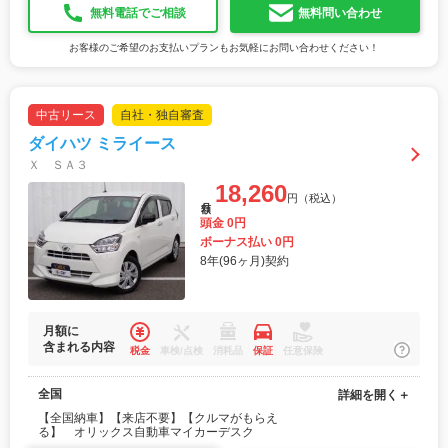
無料電話でご相談
無料問い合わせ
お客様のご希望のお支払いプランもお気軽にお問い合わせください！
中古リース
自社・独自審査
ダイハツ ミライース
Ｘ ＳＡ３
18,260
円（税込）
月額
頭金 0円
ボーナス払い 0円
8年(96ヶ月)契約
月額に
含まれる内容
税金
車検/点検
消耗品
保証
任意保険
全国
詳細を開く＋
【全国納車】【来店不要】【クルマがもらえ
る】 オリックス自動車マイカーデスク