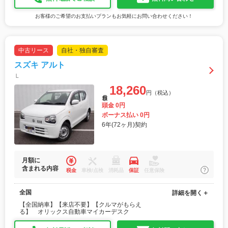
お客様のご希望のお支払いプランもお気軽にお問い合わせください！
中古リース
自社・独自審査
スズキ アルト
Ｌ
18,260
円（税込）
月額
頭金 0円
ボーナス払い 0円
6年(72ヶ月)契約
月額に
含まれる内容
税金
車検/点検
消耗品
保証
任意保険
全国
詳細を開く＋
【全国納車】【来店不要】【クルマがもらえ
る】 オリックス自動車マイカーデスク