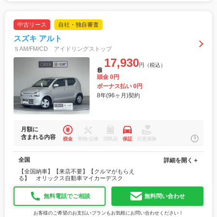
中古リース
自社・独自審査
スズキ アルト
ＳAM/FM/CD アイドリングストップ
17,930
円（税込）
月額
頭金 0円
ボーナス払い 0円
8年(96ヶ月)契約
月額に
含まれる内容
税金
車検/点検
消耗品
保証
任意保険
全国
詳細を開く＋
【全国納車】【来店不要】【クルマがもらえ
る】 オリックス自動車マイカーデスク
無料電話でご相談
無料問い合わせ
お客様のご希望のお支払いプランもお気軽にお問い合わせください！