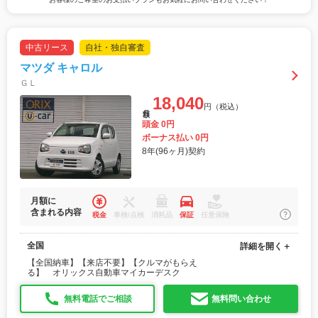
中古リース
自社・独自審査
マツダ キャロル
ＧＬ
18,040
円（税込）
月額
頭金 0円
ボーナス払い 0円
8年(96ヶ月)契約
月額に
含まれる内容
税金
車検/点検
消耗品
保証
任意保険
全国
詳細を開く＋
【全国納車】【来店不要】【クルマがもらえ
る】 オリックス自動車マイカーデスク
無料電話でご相談
無料問い合わせ