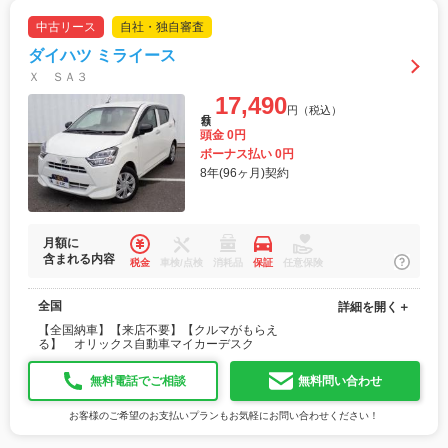
中古リース
自社・独自審査
ダイハツ ミライース
Ｘ ＳＡ３
17,490
円（税込）
月額
頭金 0円
ボーナス払い 0円
8年(96ヶ月)契約
月額に
含まれる内容
税金
車検/点検
消耗品
保証
任意保険
全国
詳細を開く＋
【全国納車】【来店不要】【クルマがもらえ
る】 オリックス自動車マイカーデスク
無料電話でご相談
無料問い合わせ
お客様のご希望のお支払いプランもお気軽にお問い合わせください！