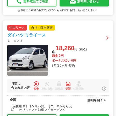
無料電話でご相談
無料問い合わせ
お客様のご希望のお支払いプランもお気軽にお問い合わせください！
中古リース
自社・独自審査
ダイハツ ミライース
Ｌ ＳＡ３
18,260
円（税込）
月額
頭金 0円
ボーナス払い 0円
8年(96ヶ月)契約
月額に
含まれる内容
税金
車検/点検
消耗品
保証
任意保険
全国
詳細を開く＋
【全国納車】【来店不要】【クルマがもらえ
る】 オリックス自動車マイカーデスク