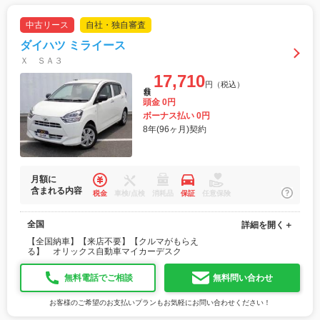
中古リース
自社・独自審査
ダイハツ ミライース
Ｘ ＳＡ３
17,710
円（税込）
月額
頭金 0円
ボーナス払い 0円
8年(96ヶ月)契約
月額に
含まれる内容
税金
車検/点検
消耗品
保証
任意保険
全国
詳細を開く＋
【全国納車】【来店不要】【クルマがもらえ
る】 オリックス自動車マイカーデスク
無料電話でご相談
無料問い合わせ
お客様のご希望のお支払いプランもお気軽にお問い合わせください！