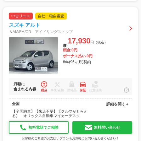
中古リース
自社・独自審査
スズキ アルト
ＳAM/FM/CD アイドリングストップ
17,930
円（税込）
月額
頭金 0円
ボーナス払い 0円
8年(96ヶ月)契約
月額に
含まれる内容
税金
車検/点検
消耗品
保証
任意保険
全国
詳細を開く＋
【全国納車】【来店不要】【クルマがもらえ
る】 オリックス自動車マイカーデスク
無料電話でご相談
無料問い合わせ
お客様のご希望のお支払いプランもお気軽にお問い合わせください！