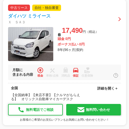
中古リース
自社・独自審査
ダイハツ ミライース
Ｘ ＳＡ３
17,490
円（税込）
月額
頭金 0円
ボーナス払い 0円
8年(96ヶ月)契約
月額に
含まれる内容
税金
車検/点検
消耗品
保証
任意保険
全国
詳細を開く＋
【全国納車】【来店不要】【クルマがもらえ
る】 オリックス自動車マイカーデスク
無料電話でご相談
無料問い合わせ
お客様のご希望のお支払いプランもお気軽にお問い合わせください！