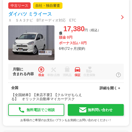
中古リース
自社・独自審査
ダイハツ ミライース
Ｘ ＳＡ３ナビ BTオーディオ対応 ETC
17,380
円（税込）
月額
頭金 0円
ボーナス払い 0円
6年(72ヶ月)契約
月額に
含まれる内容
税金
車検/点検
消耗品
保証
任意保険
全国
詳細を開く＋
【全国納車】【来店不要】【クルマがもらえ
る】 オリックス自動車マイカーデスク
無料電話でご相談
無料問い合わせ
お客様のご希望のお支払いプランもお気軽にお問い合わせください！