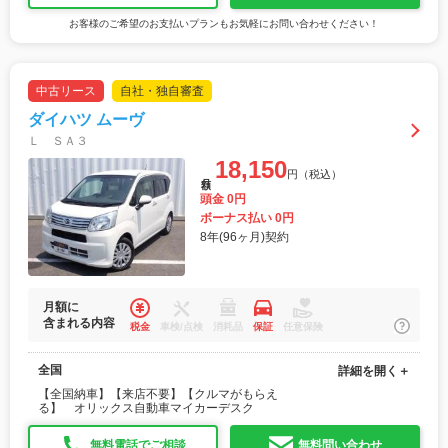
お客様のご希望のお支払いプランもお気軽にお問い合わせください！
中古リース
自社・独自審査
ダイハツ ムーヴ
Ｌ ＳＡ３
18,150
円（税込）
月額
頭金 0円
ボーナス払い 0円
8年(96ヶ月)契約
月額に
含まれる内容
税金
車検/点検
消耗品
保証
任意保険
全国
詳細を開く＋
【全国納車】【来店不要】【クルマがもらえ
る】 オリックス自動車マイカーデスク
無料電話でご相談
無料問い合わせ