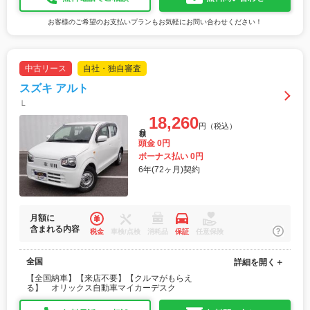
お客様のご希望のお支払いプランもお気軽にお問い合わせください！
中古リース
自社・独自審査
スズキ アルト
Ｌ
18,260
円（税込）
月額
頭金 0円
ボーナス払い 0円
6年(72ヶ月)契約
月額に
含まれる内容
税金
車検/点検
消耗品
保証
任意保険
全国
詳細を開く＋
【全国納車】【来店不要】【クルマがもらえ
る】 オリックス自動車マイカーデスク