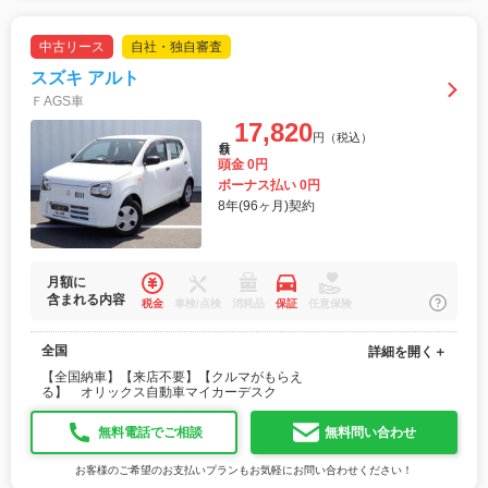
中古リース
自社・独自審査
スズキ アルト
ＦAGS車
17,820
円（税込）
月額
頭金 0円
ボーナス払い 0円
8年(96ヶ月)契約
月額に
含まれる内容
税金
車検/点検
消耗品
保証
任意保険
全国
詳細を開く＋
【全国納車】【来店不要】【クルマがもらえ
る】 オリックス自動車マイカーデスク
無料電話でご相談
無料問い合わせ
お客様のご希望のお支払いプランもお気軽にお問い合わせください！