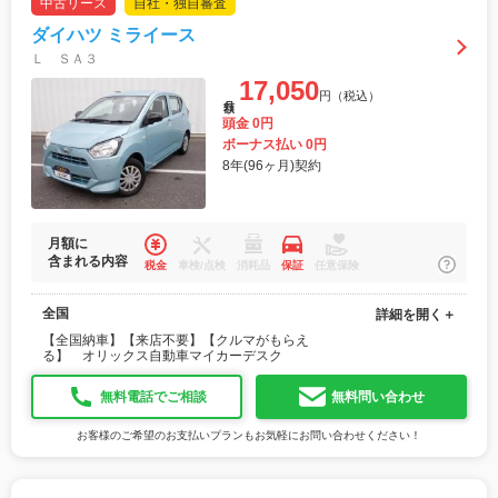
中古リース
自社・独自審査
ダイハツ ミライース
Ｌ ＳＡ３
17,050
円（税込）
月額
頭金 0円
ボーナス払い 0円
8年(96ヶ月)契約
月額に
含まれる内容
税金
車検/点検
消耗品
保証
任意保険
全国
詳細を開く＋
【全国納車】【来店不要】【クルマがもらえ
る】 オリックス自動車マイカーデスク
無料電話でご相談
無料問い合わせ
お客様のご希望のお支払いプランもお気軽にお問い合わせください！