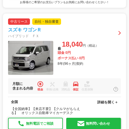
お客様のご希望のお支払いプランもお気軽にお問い合わせください！
中古リース
自社・独自審査
スズキ ワゴンＲ
ハイブリッド ＦＸ
18,040
円（税込）
月額
頭金 0円
ボーナス払い 0円
8年(96ヶ月)契約
月額に
含まれる内容
税金
車検/点検
消耗品
保証
任意保険
全国
詳細を開く＋
【全国納車】【来店不要】【クルマがもらえ
る】 オリックス自動車マイカーデスク
無料電話でご相談
無料問い合わせ