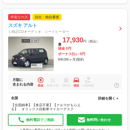
中古リース
自社・独自審査
スズキ アルト
Ｌ純正CDオーディオ シートヒーター
17,930
円（税込）
月額
頭金 0円
ボーナス払い 0円
8年(96ヶ月)契約
月額に
含まれる内容
税金
車検/点検
消耗品
保証
任意保険
全国
詳細を開く＋
【全国納車】【来店不要】【クルマがもらえ
る】 オリックス自動車マイカーデスク
無料電話でご相談
無料問い合わせ
お客様のご希望のお支払いプランもお気軽にお問い合わせください！