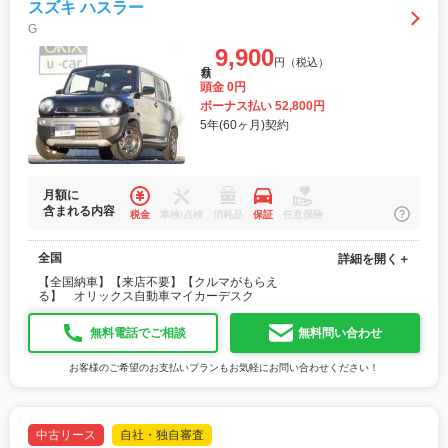
スズキ ハスラー
G
9,900
円（税込）
月額
頭金 0円
ボーナス払い 52,800円
5年(60ヶ月)契約
月額に
含まれる内容
税金
車検/点検
消耗品
保証
任意保険
全国
詳細を開く＋
【全国納車】【来店不要】【クルマがもらえ
る】 オリックス自動車マイカーデスク
無料電話でご相談
無料問い合わせ
お客様のご希望のお支払いプランもお気軽にお問い合わせください！
中古リース
自社・独自審査