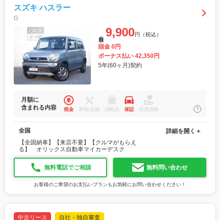
スズキ ハスラー
G
9,900
円（税込）
月額
頭金 0円
ボーナス払い 42,350円
5年(60ヶ月)契約
月額に
含まれる内容
税金
車検/点検
消耗品
保証
任意保険
全国
詳細を開く＋
【全国納車】【来店不要】【クルマがもらえ
る】 オリックス自動車マイカーデスク
無料電話でご相談
無料問い合わせ
お客様のご希望のお支払いプランもお気軽にお問い合わせください！
中古リース
自社・独自審査