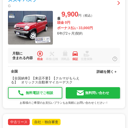
G
9,900
円（税込）
月額
頭金 0円
ボーナス払い 33,000円
6年(72ヶ月)契約
月額に
含まれる内容
税金
車検/点検
消耗品
保証
任意保険
全国
詳細を開く＋
【全国納車】【来店不要】【クルマがもらえ
る】 オリックス自動車マイカーデスク
無料電話でご相談
無料問い合わせ
お客様のご希望のお支払いプランもお気軽にお問い合わせください！
中古リース
自社・独自審査