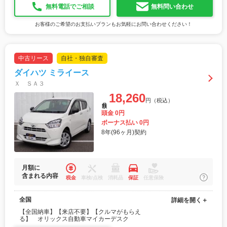
無料電話でご相談
無料問い合わせ
お客様のご希望のお支払いプランもお気軽にお問い合わせください！
中古リース
自社・独自審査
ダイハツ ミライース
Ｘ ＳＡ３
18,260
円（税込）
月額
頭金 0円
ボーナス払い 0円
8年(96ヶ月)契約
月額に
含まれる内容
税金
車検/点検
消耗品
保証
任意保険
全国
詳細を開く＋
【全国納車】【来店不要】【クルマがもらえ
る】 オリックス自動車マイカーデスク