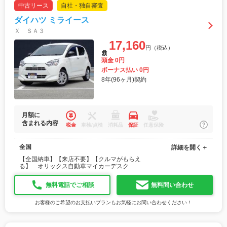
中古リース
自社・独自審査
ダイハツ ミライース
Ｘ ＳＡ３
17,160
円（税込）
月額
頭金 0円
ボーナス払い 0円
8年(96ヶ月)契約
月額に
含まれる内容
税金
車検/点検
消耗品
保証
任意保険
全国
詳細を開く＋
【全国納車】【来店不要】【クルマがもらえ
る】 オリックス自動車マイカーデスク
無料電話でご相談
無料問い合わせ
お客様のご希望のお支払いプランもお気軽にお問い合わせください！