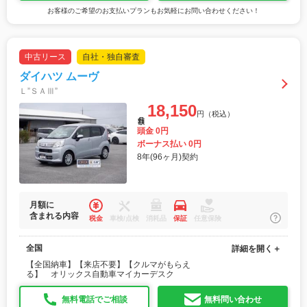
お客様のご希望のお支払いプランもお気軽にお問い合わせください！
中古リース
自社・独自審査
ダイハツ ムーヴ
Ｌ”ＳＡⅢ”
18,150
円（税込）
月額
頭金 0円
ボーナス払い 0円
8年(96ヶ月)契約
月額に
含まれる内容
税金
車検/点検
消耗品
保証
任意保険
全国
詳細を開く＋
【全国納車】【来店不要】【クルマがもらえ
る】 オリックス自動車マイカーデスク
無料電話でご相談
無料問い合わせ