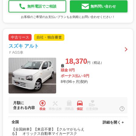
無料電話でご相談
無料問い合わせ
お客様のご希望のお支払いプランもお気軽にお問い合わせください！
中古リース
自社・独自審査
スズキ アルト
ＦAGS車
18,370
円（税込）
月額
頭金 0円
ボーナス払い 0円
8年(96ヶ月)契約
月額に
含まれる内容
税金
車検/点検
消耗品
保証
任意保険
全国
詳細を開く＋
【全国納車】【来店不要】【クルマがもらえ
る】 オリックス自動車マイカーデスク