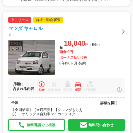
中古リース
自社・独自審査
マツダ キャロル
ＧＬ
18,040
円（税込）
月額
頭金 0円
ボーナス払い 0円
8年(96ヶ月)契約
月額に
含まれる内容
税金
車検/点検
消耗品
保証
任意保険
全国
詳細を開く＋
【全国納車】【来店不要】【クルマがもらえ
る】 オリックス自動車マイカーデスク
無料電話でご相談
無料問い合わせ