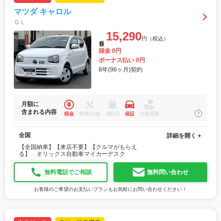
マツダ キャロル
ＧＬ
15,290
円（税込）
月額
頭金 0円
ボーナス払い 0円
8年(96ヶ月)契約
月額に
含まれる内容
税金
車検/点検
消耗品
保証
任意保険
全国
詳細を開く＋
【全国納車】【来店不要】【クルマがもらえ
る】 オリックス自動車マイカーデスク
無料電話でご相談
無料問い合わせ
お客様のご希望のお支払いプランもお気軽にお問い合わせください！