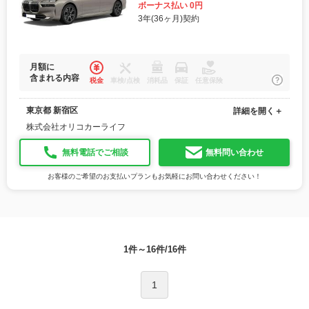
ボーナス払い 0円
3年(36ヶ月)契約
月額に
含まれる内容
税金
車検/点検
消耗品
保証
任意保険
東京都 新宿区
詳細を開く＋
株式会社オリコカーライフ
無料電話でご相談
無料問い合わせ
お客様のご希望のお支払いプランもお気軽にお問い合わせください！
1件～16件/16件
1