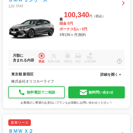
120 7FAT
100,340
円（税込）
月額
頭金 0円
ボーナス払い 0円
3年(36ヶ月)契約
月額に
含まれる内容
税金
車検/点検
消耗品
保証
任意保険
東京都 新宿区
詳細を開く＋
株式会社オリコカーライフ
無料電話でご相談
無料問い合わせ
お客様のご希望のお支払いプランもお気軽にお問い合わせください！
新車リース
ＢＭＷ Ｘ２