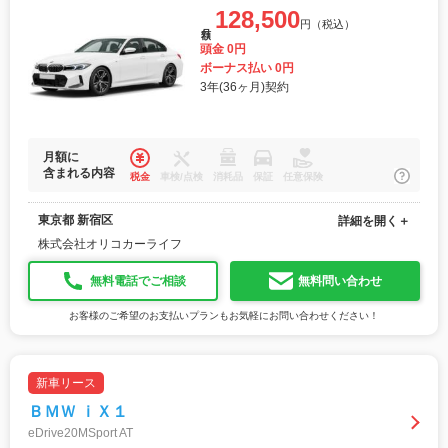
128,500
円（税込）
月額
頭金 0円
ボーナス払い 0円
3年(36ヶ月)契約
月額に
含まれる内容
税金
車検/点検
消耗品
保証
任意保険
東京都 新宿区
詳細を開く＋
株式会社オリコカーライフ
無料電話でご相談
無料問い合わせ
お客様のご希望のお支払いプランもお気軽にお問い合わせください！
新車リース
ＢＭＷ ｉＸ１
eDrive20MSport AT