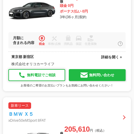
頭金 0円
ボーナス払い 0円
3年(36ヶ月)契約
月額に
含まれる内容
税金
車検/点検
消耗品
保証
任意保険
東京都 新宿区
詳細を開く＋
株式会社オリコカーライフ
無料電話でご相談
無料問い合わせ
お客様のご希望のお支払いプランもお気軽にお問い合わせください！
新車リース
ＢＭＷ Ｘ５
xDrive50eMSport 8FAT
205,610
円（税込）
月額