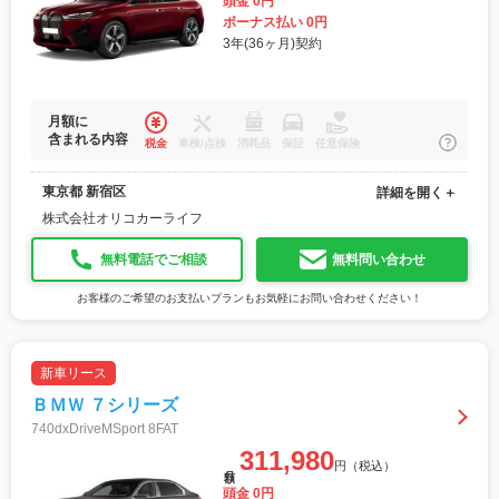
頭金 0円
ボーナス払い 0円
3年(36ヶ月)契約
月額に
含まれる内容
税金
車検/点検
消耗品
保証
任意保険
東京都 新宿区
詳細を開く＋
株式会社オリコカーライフ
無料電話でご相談
無料問い合わせ
お客様のご希望のお支払いプランもお気軽にお問い合わせください！
新車リース
ＢＭＷ ７シリーズ
740dxDriveMSport 8FAT
311,980
円（税込）
月額
頭金 0円