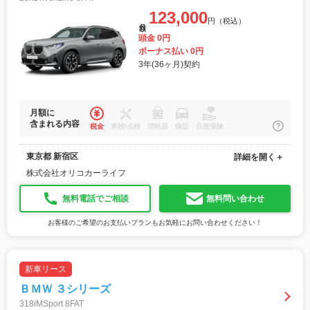
123,000
円（税込）
月額
頭金 0円
ボーナス払い 0円
3年(36ヶ月)契約
月額に
含まれる内容
税金
車検/点検
消耗品
保証
任意保険
東京都 新宿区
詳細を開く＋
株式会社オリコカーライフ
無料電話でご相談
無料問い合わせ
お客様のご希望のお支払いプランもお気軽にお問い合わせください！
新車リース
ＢＭＷ ３シリーズ
318iMSport 8FAT