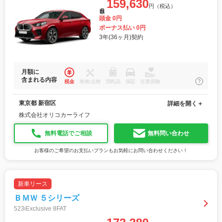
159,630
円（税込）
月額
頭金 0円
ボーナス払い 0円
3年(36ヶ月)契約
月額に
含まれる内容
税金
車検/点検
消耗品
保証
任意保険
東京都 新宿区
詳細を開く＋
株式会社オリコカーライフ
無料電話でご相談
無料問い合わせ
お客様のご希望のお支払いプランもお気軽にお問い合わせください！
新車リース
ＢＭＷ ５シリーズ
523iExclusive 8FAT