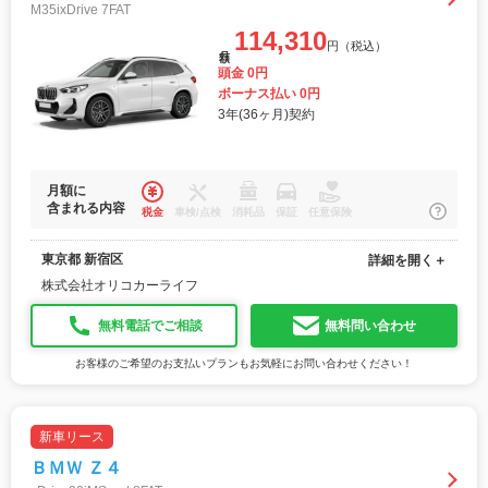
M35ixDrive 7FAT
114,310
円（税込）
月額
頭金 0円
ボーナス払い 0円
3年(36ヶ月)契約
月額に
含まれる内容
税金
車検/点検
消耗品
保証
任意保険
東京都 新宿区
詳細を開く＋
株式会社オリコカーライフ
無料電話でご相談
無料問い合わせ
お客様のご希望のお支払いプランもお気軽にお問い合わせください！
新車リース
ＢＭＷ Ｚ４