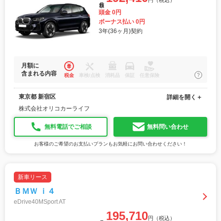
円（税込）
頭金 0円
ボーナス払い 0円
3年(36ヶ月)契約
月額に
含まれる内容
税金
車検/点検
消耗品
保証
任意保険
東京都 新宿区
詳細を開く＋
株式会社オリコカーライフ
無料電話でご相談
無料問い合わせ
お客様のご希望のお支払いプランもお気軽にお問い合わせください！
新車リース
ＢＭＷ ｉ４
eDrive40MSport AT
195,710
円（税込）
月額