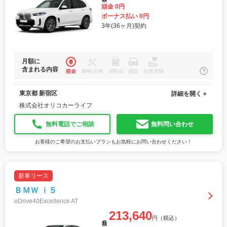
頭金 0円
ボーナス払い 0円
3年(36ヶ月)契約
月額に
含まれる内容
税金
車検/点検
消耗品
保証
任意保険
東京都 新宿区
詳細を開く＋
株式会社オリコカーライフ
無料電話でご相談
無料問い合わせ
お客様のご希望のお支払いプランもお気軽にお問い合わせください！
新車リース
ＢＭＷ ｉ５
eDrive40Excellence AT
213,640
円（税込）
月額