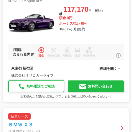
sDrive20iMSport 8FAT
117,170
円（税込）
月額
頭金 0円
ボーナス払い 0円
3年(36ヶ月)契約
月額に
含まれる内容
税金
車検/点検
消耗品
保証
任意保険
東京都 新宿区
詳細を開く＋
株式会社オリコカーライフ
無料電話でご相談
無料問い合わせ
お客様のご希望のお支払いプランもお気軽にお問い合わせください！
新車リース
ＢＭＷ Ｘ３
20xDrivexLine 8FAT