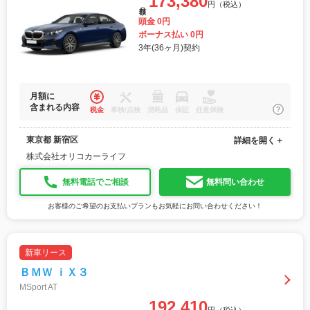
173,380
円（税込）
月額
頭金 0円
ボーナス払い 0円
3年(36ヶ月)契約
月額に
含まれる内容
税金
車検/点検
消耗品
保証
任意保険
東京都 新宿区
詳細を開く＋
株式会社オリコカーライフ
無料電話でご相談
無料問い合わせ
お客様のご希望のお支払いプランもお気軽にお問い合わせください！
新車リース
ＢＭＷ ｉＸ３
MSport AT
192,410
月額