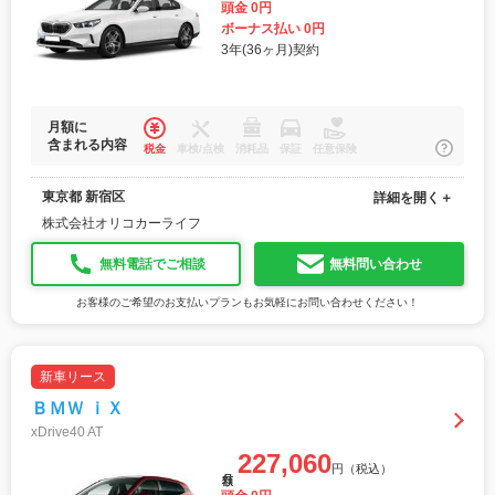
頭金 0円
ボーナス払い 0円
3年(36ヶ月)契約
月額に
含まれる内容
税金
車検/点検
消耗品
保証
任意保険
東京都 新宿区
詳細を開く＋
株式会社オリコカーライフ
無料電話でご相談
無料問い合わせ
お客様のご希望のお支払いプランもお気軽にお問い合わせください！
新車リース
ＢＭＷ ｉＸ
xDrive40 AT
227,060
円（税込）
月額