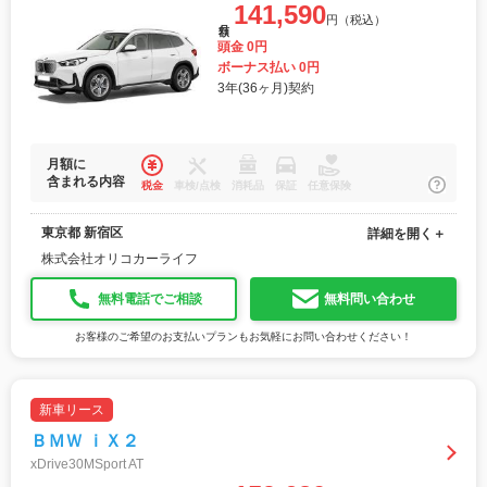
141,590
円（税込）
月額
頭金 0円
ボーナス払い 0円
3年(36ヶ月)契約
月額に
含まれる内容
税金
車検/点検
消耗品
保証
任意保険
東京都 新宿区
詳細を開く＋
株式会社オリコカーライフ
無料電話でご相談
無料問い合わせ
お客様のご希望のお支払いプランもお気軽にお問い合わせください！
新車リース
ＢＭＷ ｉＸ２
xDrive30MSport AT