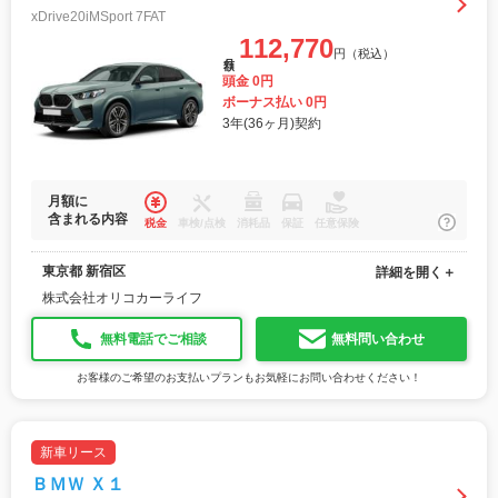
xDrive20iMSport 7FAT
112,770
円（税込）
月額
頭金 0円
ボーナス払い 0円
3年(36ヶ月)契約
月額に
含まれる内容
税金
車検/点検
消耗品
保証
任意保険
東京都 新宿区
詳細を開く＋
株式会社オリコカーライフ
無料電話でご相談
無料問い合わせ
お客様のご希望のお支払いプランもお気軽にお問い合わせください！
新車リース
ＢＭＷ Ｘ１