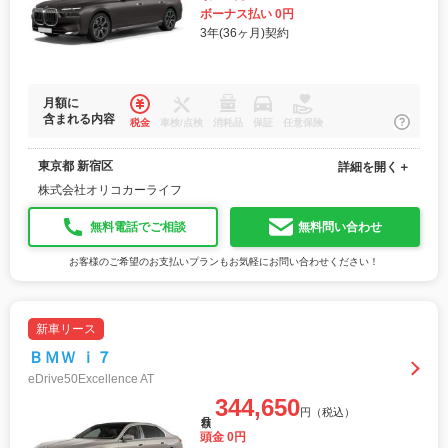
ボーナス払い 0円
3年(36ヶ月)契約
月額に
含まれる内容
税金
車検/点検
消耗品
保証
任意保険
東京都 新宿区
詳細を開く＋
株式会社オリコカーライフ
無料電話でご相談
無料問い合わせ
お客様のご希望のお支払いプランもお気軽にお問い合わせください！
新車リース
ＢＭＷ ｉ７
eDrive50Excellence AT
344,650
円（税込）
月額
頭金 0円