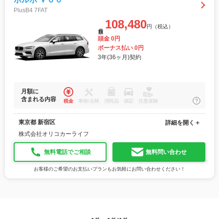
PlusB4 7FAT
108,480
円（税込）
月額
頭金 0円
ボーナス払い 0円
3年(36ヶ月)契約
月額に
含まれる内容
税金
車検/点検
消耗品
保証
任意保険
東京都 新宿区
詳細を開く＋
株式会社オリコカーライフ
無料電話でご相談
無料問い合わせ
お客様のご希望のお支払いプランもお気軽にお問い合わせください！