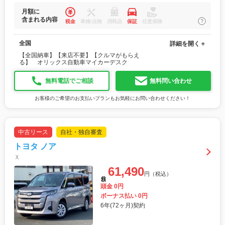
月額に
含まれる内容
税金
車検/点検
消耗品
保証
任意保険
全国
詳細を開く＋
【全国納車】【来店不要】【クルマがもらえ
る】 オリックス自動車マイカーデスク
無料電話でご相談
無料問い合わせ
お客様のご希望のお支払いプランもお気軽にお問い合わせください！
中古リース
自社・独自審査
トヨタ ノア
Ｘ
61,490
円（税込）
月額
頭金 0円
ボーナス払い 0円
6年(72ヶ月)契約