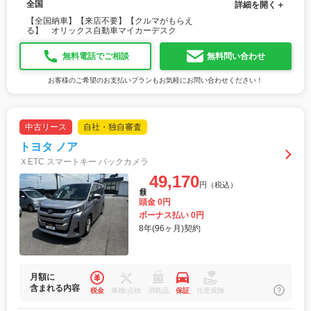
全国
詳細を開く＋
【全国納車】【来店不要】【クルマがもらえ
る】 オリックス自動車マイカーデスク
無料電話でご相談
無料問い合わせ
お客様のご希望のお支払いプランもお気軽にお問い合わせください！
中古リース
自社・独自審査
トヨタ ノア
ＸETC スマートキー バックカメラ
49,170
円（税込）
月額
頭金 0円
ボーナス払い 0円
8年(96ヶ月)契約
月額に
含まれる内容
税金
車検/点検
消耗品
保証
任意保険