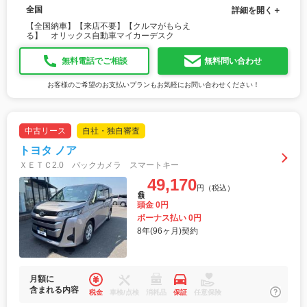
全国
詳細を開く＋
【全国納車】【来店不要】【クルマがもらえ
る】 オリックス自動車マイカーデスク
無料電話でご相談
無料問い合わせ
お客様のご希望のお支払いプランもお気軽にお問い合わせください！
中古リース
自社・独自審査
トヨタ ノア
ＸＥＴＣ2.0 バックカメラ スマートキー
49,170
円（税込）
月額
頭金 0円
ボーナス払い 0円
8年(96ヶ月)契約
月額に
含まれる内容
税金
車検/点検
消耗品
保証
任意保険