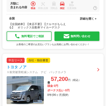
月額に
含まれる内容
税金
車検/点検
消耗品
保証
任意保険
全国
詳細を開く＋
【全国納車】【来店不要】【クルマがもらえ
る】 オリックス自動車マイカーデスク
無料電話でご相談
無料問い合わせ
お客様のご希望のお支払いプランもお気軽にお問い合わせください！
中古リース
自社・独自審査
トヨタ ノア
Ｘ衝突被害軽減システム ナビ バックカメラ
57,200
円（税込）
月額
頭金 0円
ボーナス払い 0円
8年(96ヶ月)契約