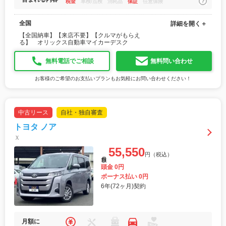
税金
車検/点検
消耗品
保証
任意保険
全国
詳細を開く＋
【全国納車】【来店不要】【クルマがもらえ
る】 オリックス自動車マイカーデスク
無料電話でご相談
無料問い合わせ
お客様のご希望のお支払いプランもお気軽にお問い合わせください！
中古リース
自社・独自審査
トヨタ ノア
Ｘ
55,550
円（税込）
月額
頭金 0円
ボーナス払い 0円
6年(72ヶ月)契約
月額に