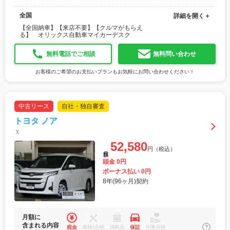
全国
詳細を開く＋
【全国納車】【来店不要】【クルマがもらえ
る】 オリックス自動車マイカーデスク
無料電話でご相談
無料問い合わせ
お客様のご希望のお支払いプランもお気軽にお問い合わせください！
中古リース
自社・独自審査
トヨタ ノア
Ｘ
52,580
円（税込）
月額
頭金 0円
ボーナス払い 0円
8年(96ヶ月)契約
月額に
含まれる内容
税金
車検/点検
消耗品
保証
任意保険