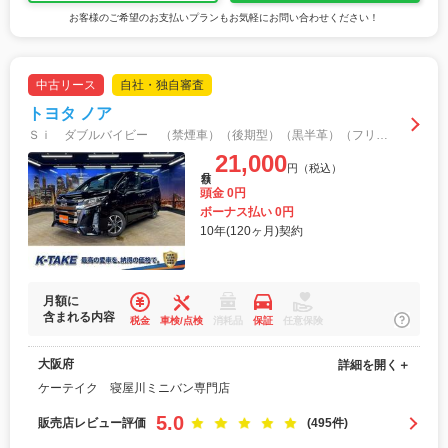
お客様のご希望のお支払いプランもお気軽にお問い合わせください！
中古リース
自社・独自審査
トヨタ ノア
Ｓｉ ダブルバイビー （禁煙車）（後期型）（黒半革）（フリップダウンモニター）（トヨタセーフティ）（純正ナビ）（バックカメラ）（クルーズコントロール）（ＬＥＤヘッド（オートハイビームライト）（ＥＴＣ）（純正１６インチＡＷ）
21,000
円（税込）
月額
頭金 0円
ボーナス払い 0円
10年(120ヶ月)契約
月額に
含まれる内容
税金
車検/点検
消耗品
保証
任意保険
大阪府
詳細を開く＋
ケーテイク 寝屋川ミニバン専門店
5.0
販売店レビュー評価
(495件)