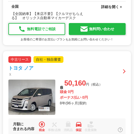
全国
詳細を開く＋
【全国納車】【来店不要】【クルマがもらえ
る】 オリックス自動車マイカーデスク
無料電話でご相談
無料問い合わせ
お客様のご希望のお支払いプランもお気軽にお問い合わせください！
中古リース
自社・独自審査
トヨタ ノア
Ｘ
50,160
円（税込）
月額
頭金 0円
ボーナス払い 0円
8年(96ヶ月)契約
月額に
含まれる内容
税金
車検/点検
消耗品
保証
任意保険