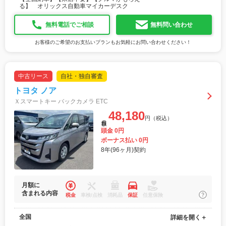
る】 オリックス自動車マイカーデスク
無料電話でご相談
無料問い合わせ
お客様のご希望のお支払いプランもお気軽にお問い合わせください！
中古リース
自社・独自審査
トヨタ ノア
Ｘスマートキー バックカメラ ETC
48,180
円（税込）
月額
頭金 0円
ボーナス払い 0円
8年(96ヶ月)契約
月額に
含まれる内容
税金
車検/点検
消耗品
保証
任意保険
全国
詳細を開く＋