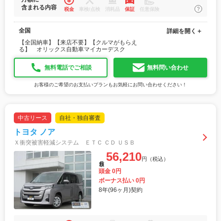
含まれる内容
税金
車検/点検
消耗品
保証
任意保険
全国
詳細を開く＋
【全国納車】【来店不要】【クルマがもらえ
る】 オリックス自動車マイカーデスク
無料電話でご相談
無料問い合わせ
お客様のご希望のお支払いプランもお気軽にお問い合わせください！
中古リース
自社・独自審査
トヨタ ノア
Ｘ衝突被害軽減システム ＥＴＣ ＣＤ ＵＳＢ
56,210
円（税込）
月額
頭金 0円
ボーナス払い 0円
8年(96ヶ月)契約