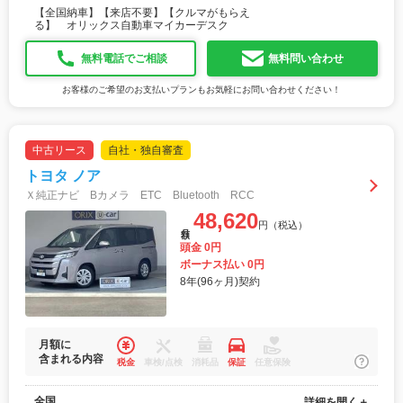
【全国納車】【来店不要】【クルマがもらえ
る】 オリックス自動車マイカーデスク
無料電話でご相談
無料問い合わせ
お客様のご希望のお支払いプランもお気軽にお問い合わせください！
中古リース
自社・独自審査
トヨタ ノア
Ｘ純正ナビ Bカメラ ETC Bluetooth RCC
48,620
円（税込）
月額
頭金 0円
ボーナス払い 0円
8年(96ヶ月)契約
月額に
含まれる内容
税金
車検/点検
消耗品
保証
任意保険
全国
詳細を開く＋