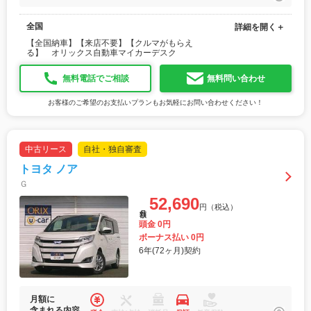
全国
詳細を開く＋
【全国納車】【来店不要】【クルマがもらえ
る】 オリックス自動車マイカーデスク
無料電話でご相談
無料問い合わせ
お客様のご希望のお支払いプランもお気軽にお問い合わせください！
中古リース
自社・独自審査
トヨタ ノア
Ｇ
52,690
円（税込）
月額
頭金 0円
ボーナス払い 0円
6年(72ヶ月)契約
月額に
含まれる内容