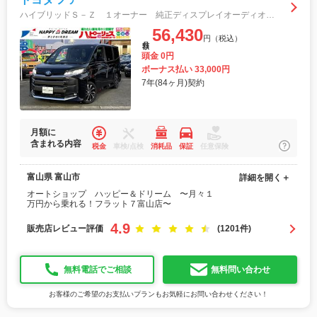
ハイブリッドＳ－Ｚ １オーナー 純正ディスプレイオーディオ 全方位カメラ スマートキー 衝突軽減ブレーキ 電動スライドドア オートライト シートヒーター ＡＣＣ ステアリングスイッチ フォグライト 純正ＡＷ ＥＴＣ２．０
56,430
円（税込）
月額
頭金 0円
ボーナス払い 33,000円
7年(84ヶ月)契約
月額に
含まれる内容
税金
車検/点検
消耗品
保証
任意保険
富山県 富山市
詳細を開く＋
オートショップ ハッピー＆ドリーム 〜月々１
万円から乗れる！フラット７富山店〜
4.9
販売店レビュー評価
(1201件)
無料電話でご相談
無料問い合わせ
お客様のご希望のお支払いプランもお気軽にお問い合わせください！