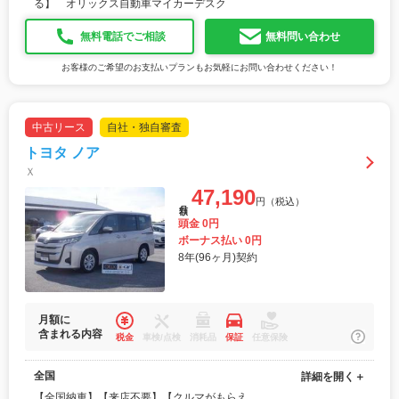
る】 オリックス自動車マイカーデスク
無料電話でご相談
無料問い合わせ
お客様のご希望のお支払いプランもお気軽にお問い合わせください！
中古リース
自社・独自審査
トヨタ ノア
Ｘ
47,190
円（税込）
月額
頭金 0円
ボーナス払い 0円
8年(96ヶ月)契約
月額に
含まれる内容
税金
車検/点検
消耗品
保証
任意保険
全国
詳細を開く＋
【全国納車】【来店不要】【クルマがもらえ