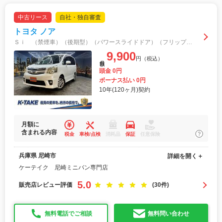
中古リース
自社・独自審査
トヨタ ノア
Ｓｉ （禁煙車）（後期型）（パワースライドドア）（フリップダウンモニター）（純正ＳＤナビ）（バックカメラ）（ビルトインＥＴＣ）（フルセグＴＶ）（パドルシフト）（ＣＤ＆ＤＶＤ再生）（純正１６インチＡＷ）
9,900
円（税込）
月額
頭金 0円
ボーナス払い 0円
10年(120ヶ月)契約
月額に
含まれる内容
税金
車検/点検
消耗品
保証
任意保険
兵庫県 尼崎市
詳細を開く＋
ケーテイク 尼崎ミニバン専門店
5.0
販売店レビュー評価
(30件)
無料電話でご相談
無料問い合わせ