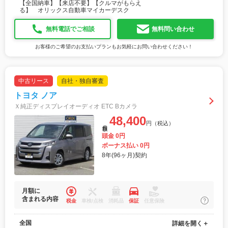
【全国納車】【来店不要】【クルマがもらえ
る】 オリックス自動車マイカーデスク
無料電話でご相談
無料問い合わせ
お客様のご希望のお支払いプランもお気軽にお問い合わせください！
中古リース
自社・独自審査
トヨタ ノア
Ｘ純正ディスプレイオーディオ ETC Bカメラ
48,400
円（税込）
月額
頭金 0円
ボーナス払い 0円
8年(96ヶ月)契約
月額に
含まれる内容
税金
車検/点検
消耗品
保証
任意保険
全国
詳細を開く＋