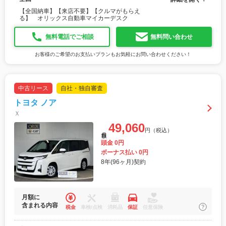
【全国納車】【来店不要】【クルマがもらえ
る】 オリックス自動車マイカーデスク
無料電話でご相談
無料問い合わせ
お客様のご希望のお支払いプランもお気軽にお問い合わせください！
中古リース
自社・独自審査
トヨタ ノア
Ｘ
49,060
円（税込）
月額
頭金 0円
ボーナス払い 0円
8年(96ヶ月)契約
月額に
含まれる内容
税金
車検/点検
消耗品
保証
任意保険