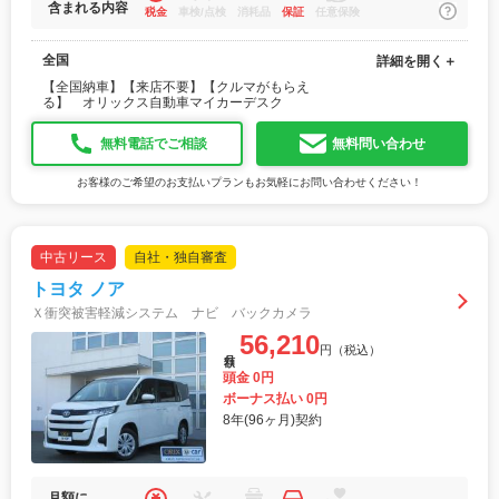
含まれる内容
税金
車検/点検
消耗品
保証
任意保険
全国
詳細を開く＋
【全国納車】【来店不要】【クルマがもらえ
る】 オリックス自動車マイカーデスク
無料電話でご相談
無料問い合わせ
お客様のご希望のお支払いプランもお気軽にお問い合わせください！
中古リース
自社・独自審査
トヨタ ノア
Ｘ衝突被害軽減システム ナビ バックカメラ
56,210
円（税込）
月額
頭金 0円
ボーナス払い 0円
8年(96ヶ月)契約
月額に