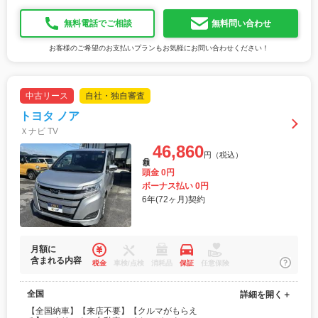
無料電話でご相談
無料問い合わせ
お客様のご希望のお支払いプランもお気軽にお問い合わせください！
中古リース
自社・独自審査
トヨタ ノア
Ｘナビ TV
46,860
円（税込）
月額
頭金 0円
ボーナス払い 0円
6年(72ヶ月)契約
月額に
含まれる内容
税金
車検/点検
消耗品
保証
任意保険
全国
詳細を開く＋
【全国納車】【来店不要】【クルマがもらえ