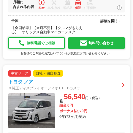
月額に
含まれる内容
税金
車検/点検
消耗品
保証
任意保険
全国
詳細を開く＋
【全国納車】【来店不要】【クルマがもらえ
る】 オリックス自動車マイカーデスク
無料電話でご相談
無料問い合わせ
お客様のご希望のお支払いプランもお気軽にお問い合わせください！
中古リース
自社・独自審査
トヨタ ノア
Ｘ純正ディスプレイオーディオ ETC Bカメラ
56,540
円（税込）
月額
頭金 0円
ボーナス払い 0円
6年(72ヶ月)契約