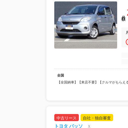
月額
全国
【全国納車】【来店不要】【クルマがもらえ
中古リース
自社・独自審査
トヨタ パッソ
Ｘ