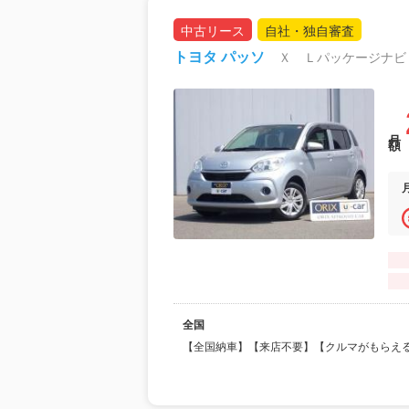
中古リース
自社・独自審査
トヨタ パッソ
Ｘ Ｌパッケージナビ
月額
全国
【全国納車】【来店不要】【クルマがもらえ