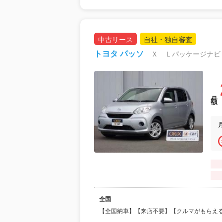
中古リース
自社・独自審査
トヨタ パッソ
Ｘ Ｌパッケージナビ
月額
全国
【全国納車】【来店不要】【クルマがもらえ