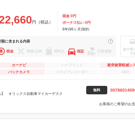
22,660
頭金 0円
円（税込）
ボーナス払い 0円
8年(96ヶ月)契約
月額に
含まれる内容
途中乗
税金
車検/点検
消耗品
保証
任意保険
可
カーナビ
ハイブリッド
衝突被害軽減シ
バックカメラ
ドライブレコーダー
4WD
0078601400
無料
る】 オリックス自動車マイカーデスク
お客様のご希望のお