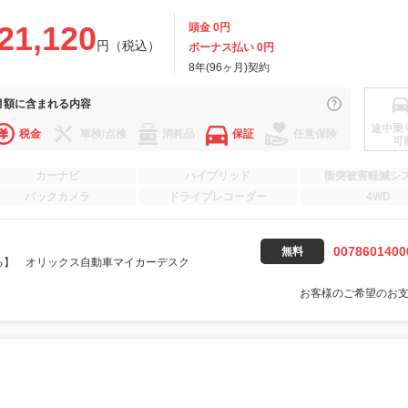
21,120
頭金 0円
円（税込）
ボーナス払い 0円
8年(96ヶ月)契約
月額に
含まれる内容
途中乗
税金
車検/点検
消耗品
保証
任意保険
可
カーナビ
ハイブリッド
衝突被害軽減シ
バックカメラ
ドライブレコーダー
4WD
0078601400
無料
る】 オリックス自動車マイカーデスク
お客様のご希望のお