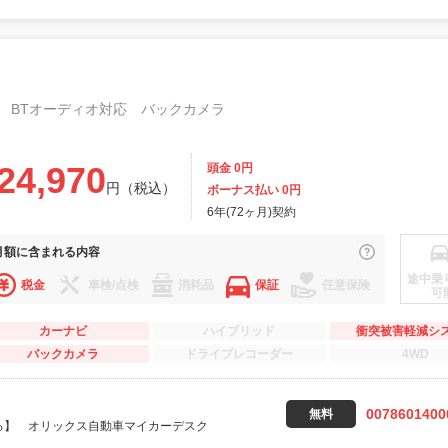
 BTオーディオ対応 バックカメラ
24,970
頭金 0円
円（税込）
ボーナス払い 0円
6年(72ヶ月)契約
月額に
含まれる内容
途中乗
税金
車検/点検
消耗品
保証
任意保険
可
カーナビ
ハイブリッド
衝突被害軽減シ
バックカメラ
ドライブレコーダー
4WD
0078601400
無料
る】 オリックス自動車マイカーデスク