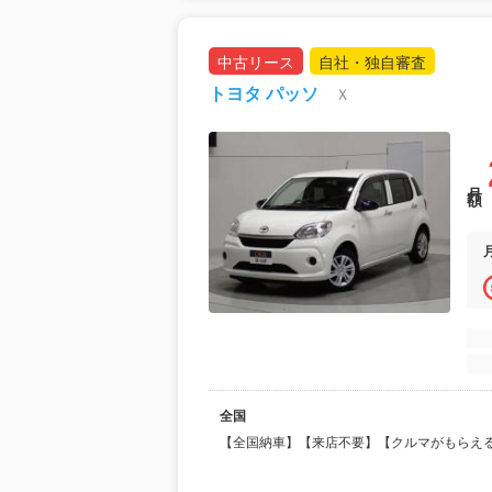
中古リース
自社・独自審査
トヨタ パッソ
Ｘ
月額
全国
【全国納車】【来店不要】【クルマがもらえ