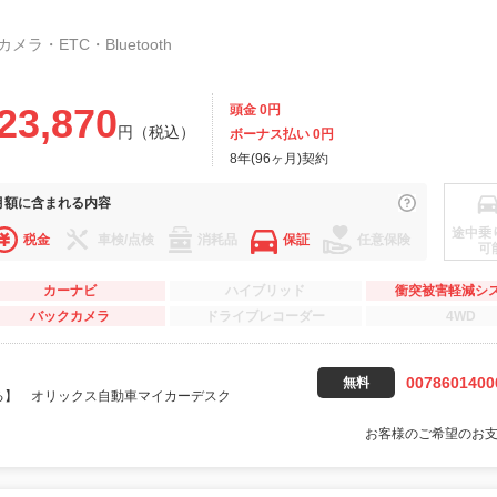
ラ・ETC・Bluetooth
23,870
頭金 0円
円（税込）
ボーナス払い 0円
8年(96ヶ月)契約
月額に
含まれる内容
途中乗
税金
車検/点検
消耗品
保証
任意保険
可
カーナビ
ハイブリッド
衝突被害軽減シ
バックカメラ
ドライブレコーダー
4WD
0078601400
無料
る】 オリックス自動車マイカーデスク
お客様のご希望のお