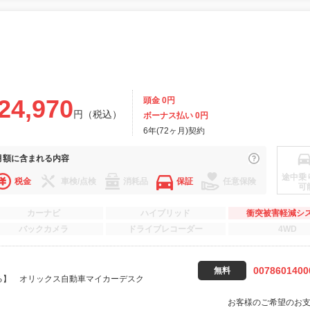
24,970
頭金 0円
円（税込）
ボーナス払い 0円
6年(72ヶ月)契約
月額に
含まれる内容
途中乗
税金
車検/点検
消耗品
保証
任意保険
可
カーナビ
ハイブリッド
衝突被害軽減シ
バックカメラ
ドライブレコーダー
4WD
0078601400
無料
る】 オリックス自動車マイカーデスク
お客様のご希望のお