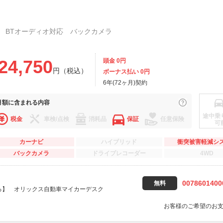
 BTオーディオ対応 バックカメラ
24,750
頭金 0円
円（税込）
ボーナス払い 0円
6年(72ヶ月)契約
月額に
含まれる内容
途中乗
税金
車検/点検
消耗品
保証
任意保険
可
カーナビ
ハイブリッド
衝突被害軽減シ
バックカメラ
ドライブレコーダー
4WD
0078601400
無料
る】 オリックス自動車マイカーデスク
お客様のご希望のお