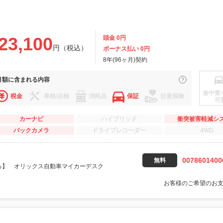
23,100
頭金 0円
円（税込）
ボーナス払い 0円
8年(96ヶ月)契約
月額に
含まれる内容
途中乗
税金
車検/点検
消耗品
保証
任意保険
可
カーナビ
ハイブリッド
衝突被害軽減シ
バックカメラ
ドライブレコーダー
4WD
0078601400
無料
る】 オリックス自動車マイカーデスク
お客様のご希望のお