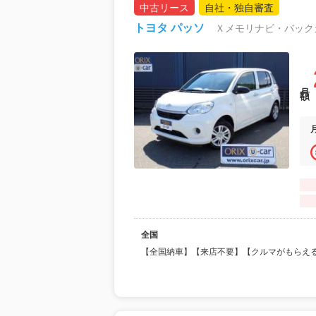
中古リース
自社・独自審査
トヨタ パッソ
Ｘメモリナビ・バックカメ
月額
全国
【全国納車】【来店不要】【クルマがもらえ