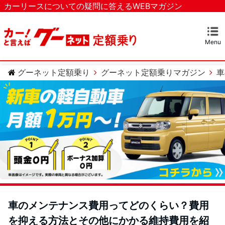
カーリースについての疑問に答えるWEBマガジン
Menu
マガジンTOP
カーリースとは？
ベストなカーリースを探す
カテゴリー
カーリースについての疑問
カーローンについての疑問
車のメンテナンスについての疑問
グーネット定額乗り
グーネット定額乗りマガジン
車
車のメンテナンス費用ってどのくらい？費用
を抑える方法とその他にかかる維持費用を紹