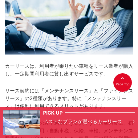
カーリースは、利用者が乗りたい車種をリース業者が購入
し、一定期間利用者に貸し出すサービスです。
Page Top
リース契約には「メンテナンスリース」と「ファイナンス
リース」の2種類があります。特に「メンテナンスリー
ス」は便利に利用できるメリットがあります。
PICK UP
ベストなプランが選べるカーリース
まず、月額料金のみで利用できる点です。月額料金に、初
期費用や維持費用（自動車税、保険、車検、メンテナンス