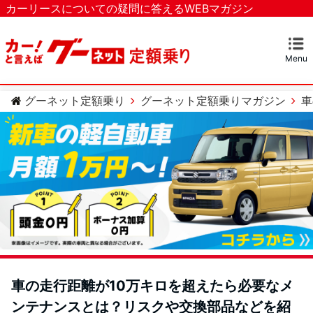
カーリースについての疑問に答えるWEBマガジン
Menu
マガジンTOP
カーリースとは？
ベストなカーリースを探す
カテゴリー
カーリースについての疑問
カーローンについての疑問
車のメンテナンスについての疑問
グーネット定額乗り
グーネット定額乗りマガジン
車
車の走行距離が10万キロを超えたら必要なメ
ンテナンスとは？リスクや交換部品などを紹